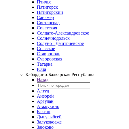
Птичье
Пятигорск
Пятигорский
Санамер
Светлоград
Советская
Солдато-Александровское
Солнечнодольск
Солуно - Дмитриевское
Спасское
Ставрополь
Суворовская
Татарка
Юца
Кабардино‑Балкарская Республика
Назад
Алтуд
Анзорей
Аргудан
Атажукино
Баксан
Дыгулыбгей
Залукокоаже
Заюково