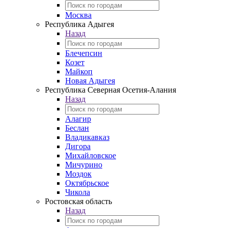
Москва
Республика Адыгея
Назад
Блечепсин
Козет
Майкоп
Новая Адыгея
Республика Северная Осетия-Алания
Назад
Алагир
Беслан
Владикавказ
Дигора
Михайловское
Мичурино
Моздок
Октябрьское
Чикола
Ростовская область
Назад