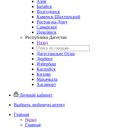
Азов
Батайск
Волгодонск
Каменск-Шахтинский
Ростов-на-Дону
Самарское
Цимлянск
Республика Дагестан
Назад
Дагестанские Огни
Дербент
Избербаш
Каспийск
Кизляр
Махачкала
Хасавюрт
Личный кабинет
Выбрать любимую аптеку
Главная
Назад
Главная