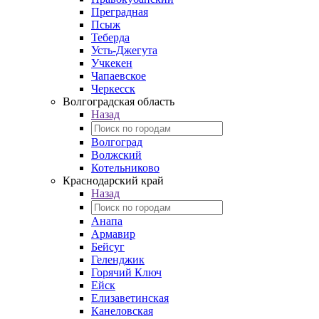
Преградная
Псыж
Теберда
Усть-Джегута
Учкекен
Чапаевское
Черкесск
Волгоградская область
Назад
Волгоград
Волжский
Котельниково
Краснодарский край
Назад
Анапа
Армавир
Бейсуг
Геленджик
Горячий Ключ
Ейск
Елизаветинская
Канеловская