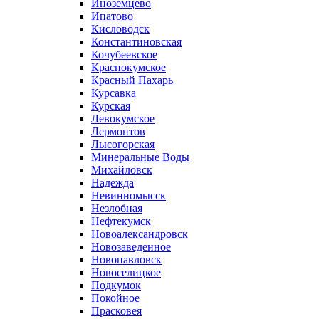
Иноземцево
Ипатово
Кисловодск
Константиновская
Кочубеевское
Краснокумское
Красный Пахарь
Курсавка
Курская
Левокумское
Лермонтов
Лысогорская
Минеральные Воды
Михайловск
Надежда
Невинномысск
Незлобная
Нефтекумск
Новоалександровск
Новозаведенное
Новопавловск
Новоселицкое
Подкумок
Покойное
Прасковея