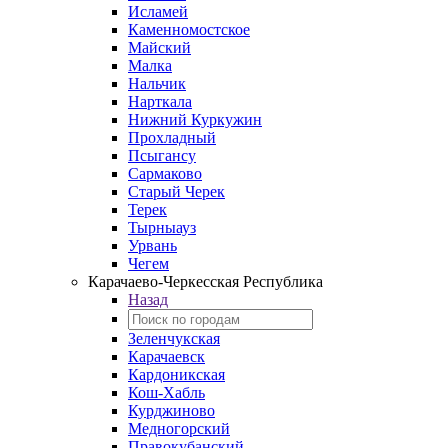
Исламей
Каменномостское
Майский
Малка
Нальчик
Нарткала
Нижний Куркужин
Прохладный
Псыгансу
Сармаково
Старый Черек
Терек
Тырныауз
Урвань
Чегем
Карачаево-Черкесская Республика
Назад
Зеленчукская
Карачаевск
Кардоникская
Кош-Хабль
Курджиново
Медногорский
Правокубанский