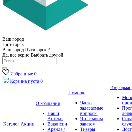
Ваш город
Пятигорск
Ваш город Пятигорск ?
Да, все верно
Выбрать другой
Избранные
0
Корзина
пуста
0
Информац
Помощь
Моб
Часто
прил
О компании
задаваемые
Про
Наши
вопросы
лоял
Аптеки
Что с моим
Спра
Каталог
Акции
Вакансии
заказом
служ
Аренда /
Тизеры
Дост