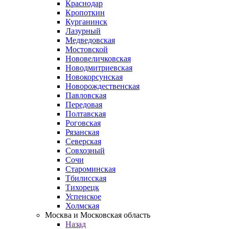
Краснодар
Кропоткин
Курганинск
Лазурный
Медведовская
Мостовской
Нововеличковская
Новодмитриевская
Новокорсунская
Новорождественская
Павловская
Передовая
Полтавская
Роговская
Рязанская
Северская
Совхозный
Сочи
Староминская
Тбилисская
Тихорецк
Успенское
Холмская
Москва и Московская область
Назад