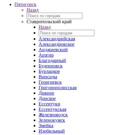
Пятигорск
Назад
Ставропольский край
Назад
Александрийская
Александровское
Анджиевский
Арзгир
Благодарный
Буденновск
Бурлацкое
Винсады
Георгиевск
Григорополисская
Дивное
Донское
Ессентуки
Ессентукская
Железноводск
Зеленокумск
Змейка
Изобильный