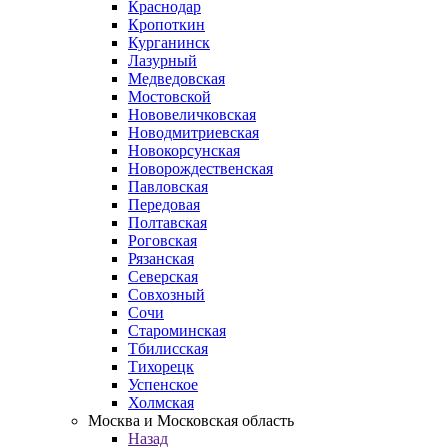
Краснодар
Кропоткин
Курганинск
Лазурный
Медведовская
Мостовской
Нововеличковская
Новодмитриевская
Новокорсунская
Новорождественская
Павловская
Передовая
Полтавская
Роговская
Рязанская
Северская
Совхозный
Сочи
Староминская
Тбилисская
Тихорецк
Успенское
Холмская
Москва и Московская область
Назад