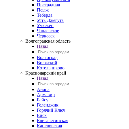
Преградная
Псыж
Теберда
Усть-Джегута
Учкекен
Чапаевское
Черкесск
Волгоградская область
Назад
Волгоград
Волжский
Котельниково
Краснодарский край
Назад
Анапа
Армавир
Бейсуг
Геленджик
Горячий Ключ
Ейск
Елизаветинская
Канеловская