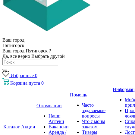
Ваш город
Пятигорск
Ваш город Пятигорск ?
Да, все верно
Выбрать другой
Избранные
0
Корзина
пуста
0
Информац
Помощь
Моб
Часто
прил
О компании
задаваемые
Про
Наши
вопросы
лоял
Аптеки
Что с моим
Спра
Каталог
Акции
Вакансии
заказом
служ
Аренда /
Тизеры
Дост