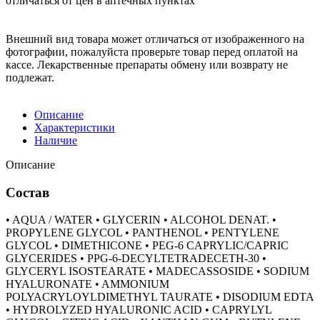
отличаться от цен в аптечных пунктах
Внешний вид товара может отличаться от изображенного на
фотографии, пожалуйста проверьте товар перед оплатой на
кассе. Лекарственные препараты обмену или возврату не
подлежат.
Описание
Характеристики
Наличие
Описание
Состав
• AQUA / WATER • GLYCERIN • ALCOHOL DENAT. •
PROPYLENE GLYCOL • PANTHENOL • PENTYLENE
GLYCOL • DIMETHICONE • PEG-6 CAPRYLIC/CAPRIC
GLYCERIDES • PPG-6-DECYLTETRADECETH-30 •
GLYCERYL ISOSTEARATE • MADECASSOSIDE • SODIUM
HYALURONATE • AMMONIUM
POLYACRYLOYLDIMETHYL TAURATE • DISODIUM EDTA
• HYDROLYZED HYALURONIC ACID • CAPRYLYL