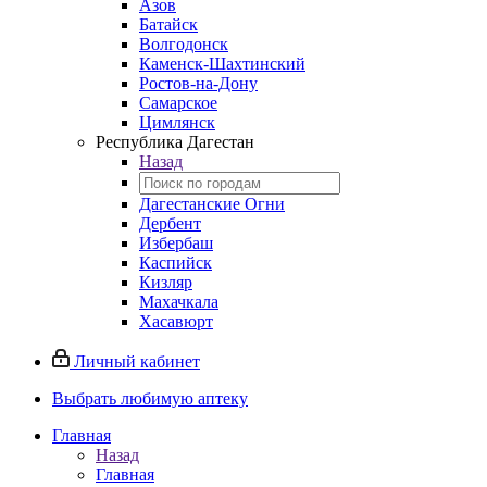
Азов
Батайск
Волгодонск
Каменск-Шахтинский
Ростов-на-Дону
Самарское
Цимлянск
Республика Дагестан
Назад
Дагестанские Огни
Дербент
Избербаш
Каспийск
Кизляр
Махачкала
Хасавюрт
Личный кабинет
Выбрать любимую аптеку
Главная
Назад
Главная