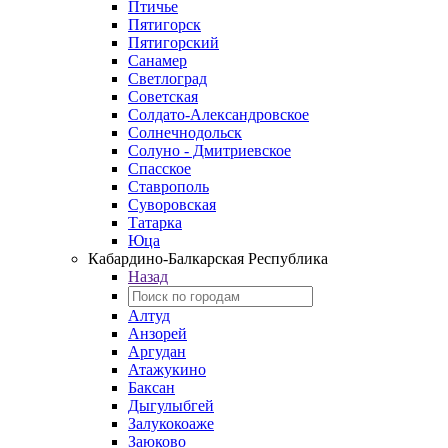
Птичье
Пятигорск
Пятигорский
Санамер
Светлоград
Советская
Солдато-Александровское
Солнечнодольск
Солуно - Дмитриевское
Спасское
Ставрополь
Суворовская
Татарка
Юца
Кабардино‑Балкарская Республика
Назад
Алтуд
Анзорей
Аргудан
Атажукино
Баксан
Дыгулыбгей
Залукокоаже
Заюково