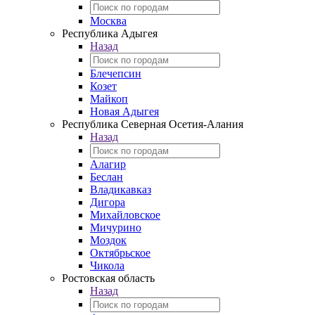
Москва
Республика Адыгея
Назад
Блечепсин
Козет
Майкоп
Новая Адыгея
Республика Северная Осетия-Алания
Назад
Алагир
Беслан
Владикавказ
Дигора
Михайловское
Мичурино
Моздок
Октябрьское
Чикола
Ростовская область
Назад