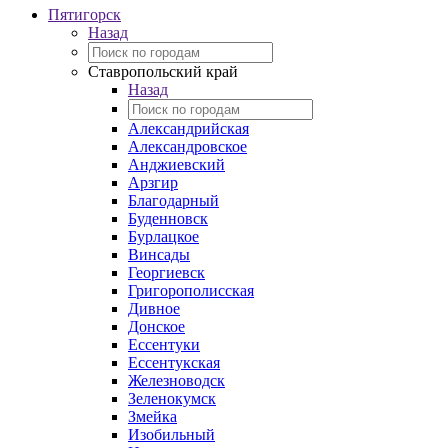
Пятигорск
Назад
Ставропольский край
Назад
Александрийская
Александровское
Анджиевский
Арзгир
Благодарный
Буденновск
Бурлацкое
Винсады
Георгиевск
Григорополисская
Дивное
Донское
Ессентуки
Ессентукская
Железноводск
Зеленокумск
Змейка
Изобильный