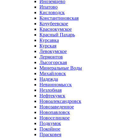
Иноземцево
Ипатово
Кисловодск
Константиновская
Кочубеевское
Краснокумское
Красный Пахарь
Курсавка
Курская
Левокумское
Лермонтов
Лысогорская
Минеральные Воды
Михайловск
Надежда
Невинномысск
Незлобная
Нефтекумск
Новоалександровск
Новозаведенное
Новопавловск
Новоселицкое
Подкумок
Покойное
Прасковея