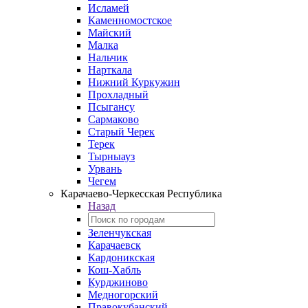
Исламей
Каменномостское
Майский
Малка
Нальчик
Нарткала
Нижний Куркужин
Прохладный
Псыгансу
Сармаково
Старый Черек
Терек
Тырныауз
Урвань
Чегем
Карачаево-Черкесская Республика
Назад
Зеленчукская
Карачаевск
Кардоникская
Кош-Хабль
Курджиново
Медногорский
Правокубанский