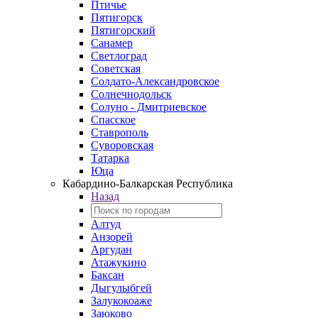
Птичье
Пятигорск
Пятигорский
Санамер
Светлоград
Советская
Солдато-Александровское
Солнечнодольск
Солуно - Дмитриевское
Спасское
Ставрополь
Суворовская
Татарка
Юца
Кабардино‑Балкарская Республика
Назад
Алтуд
Анзорей
Аргудан
Атажукино
Баксан
Дыгулыбгей
Залукокоаже
Заюково