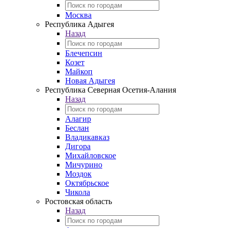
Москва
Республика Адыгея
Назад
Блечепсин
Козет
Майкоп
Новая Адыгея
Республика Северная Осетия-Алания
Назад
Алагир
Беслан
Владикавказ
Дигора
Михайловское
Мичурино
Моздок
Октябрьское
Чикола
Ростовская область
Назад