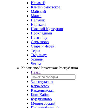
Исламей
Каменномостское
Майский
Малка
Нальчик
Нарткала
Нижний Куркужин
Прохладный
Псыгансу
Сармаково
Старый Черек
Терек
Тырныауз
Урвань
Чегем
Карачаево-Черкесская Республика
Назад
Зеленчукская
Карачаевск
Кардоникская
Кош-Хабль
Курджиново
Медногорский
Правокубанский