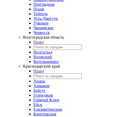
Преградная
Псыж
Теберда
Усть-Джегута
Учкекен
Чапаевское
Черкесск
Волгоградская область
Назад
Волгоград
Волжский
Котельниково
Краснодарский край
Назад
Анапа
Армавир
Бейсуг
Геленджик
Горячий Ключ
Ейск
Елизаветинская
Канеловская