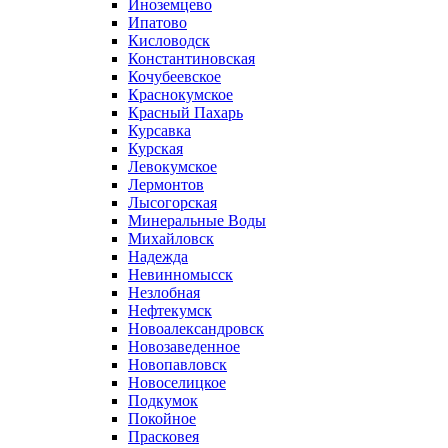
Иноземцево
Ипатово
Кисловодск
Константиновская
Кочубеевское
Краснокумское
Красный Пахарь
Курсавка
Курская
Левокумское
Лермонтов
Лысогорская
Минеральные Воды
Михайловск
Надежда
Невинномысск
Незлобная
Нефтекумск
Новоалександровск
Новозаведенное
Новопавловск
Новоселицкое
Подкумок
Покойное
Прасковея