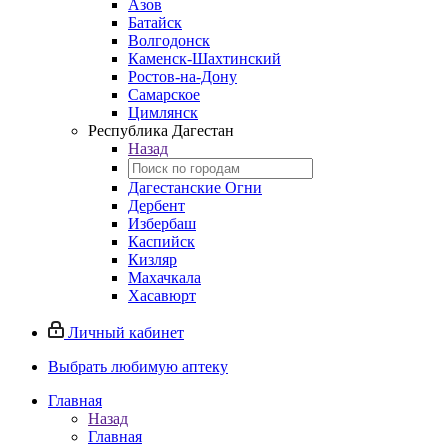
Азов
Батайск
Волгодонск
Каменск-Шахтинский
Ростов-на-Дону
Самарское
Цимлянск
Республика Дагестан
Назад
Дагестанские Огни
Дербент
Избербаш
Каспийск
Кизляр
Махачкала
Хасавюрт
Личный кабинет
Выбрать любимую аптеку
Главная
Назад
Главная