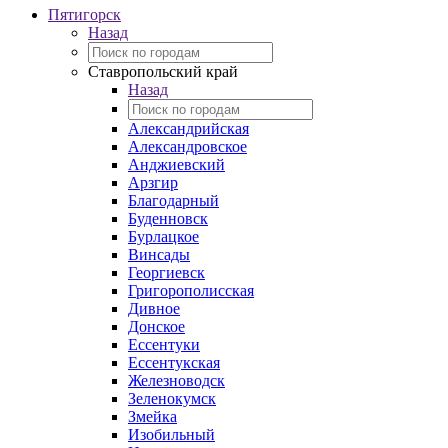
Пятигорск
Назад
Ставропольский край
Назад
Александрийская
Александровское
Анджиевский
Арзгир
Благодарный
Буденновск
Бурлацкое
Винсады
Георгиевск
Григорополисская
Дивное
Донское
Ессентуки
Ессентукская
Железноводск
Зеленокумск
Змейка
Изобильный