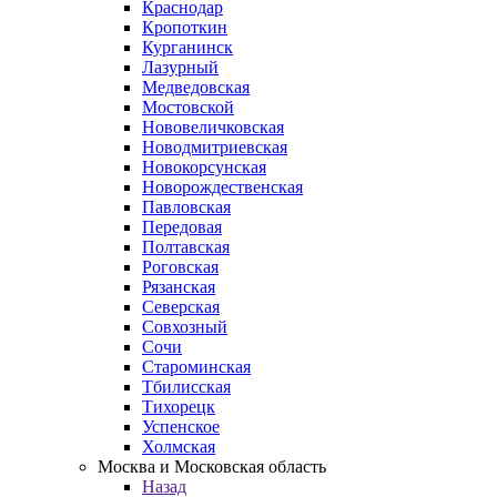
Краснодар
Кропоткин
Курганинск
Лазурный
Медведовская
Мостовской
Нововеличковская
Новодмитриевская
Новокорсунская
Новорождественская
Павловская
Передовая
Полтавская
Роговская
Рязанская
Северская
Совхозный
Сочи
Староминская
Тбилисская
Тихорецк
Успенское
Холмская
Москва и Московская область
Назад