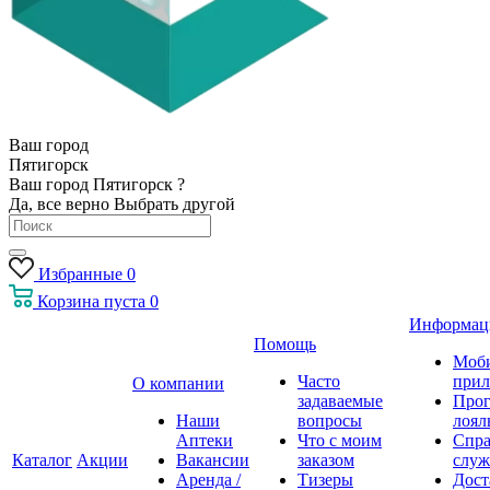
Ваш город
Пятигорск
Ваш город Пятигорск ?
Да, все верно
Выбрать другой
Избранные
0
Корзина
пуста
0
Информац
Помощь
Моб
Часто
прил
О компании
задаваемые
Про
Наши
вопросы
лоял
Аптеки
Что с моим
Спра
Каталог
Акции
Вакансии
заказом
служ
Аренда /
Тизеры
Дост