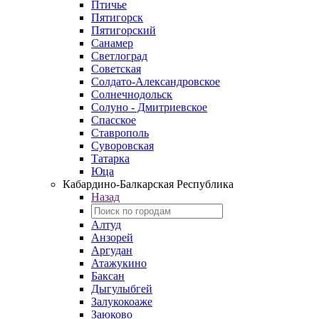
Птичье
Пятигорск
Пятигорский
Санамер
Светлоград
Советская
Солдато-Александровское
Солнечнодольск
Солуно - Дмитриевское
Спасское
Ставрополь
Суворовская
Татарка
Юца
Кабардино‑Балкарская Республика
Назад
Алтуд
Анзорей
Аргудан
Атажукино
Баксан
Дыгулыбгей
Залукокоаже
Заюково