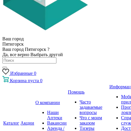
Ваш город
Пятигорск
Ваш город Пятигорск ?
Да, все верно
Выбрать другой
Избранные
0
Корзина
пуста
0
Информац
Помощь
Моб
Часто
прил
О компании
задаваемые
Про
Наши
вопросы
лоял
Аптеки
Что с моим
Спра
Каталог
Акции
Вакансии
заказом
служ
Аренда /
Тизеры
Дост