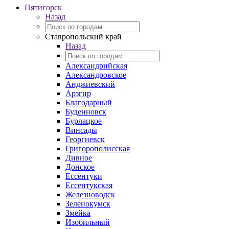
Пятигорск
Назад
Ставропольский край
Назад
Александрийская
Александровское
Анджиевский
Арзгир
Благодарный
Буденновск
Бурлацкое
Винсады
Георгиевск
Григорополисская
Дивное
Донское
Ессентуки
Ессентукская
Железноводск
Зеленокумск
Змейка
Изобильный