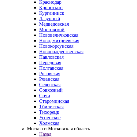
Краснодар
Кропоткин
Курганинск
Лазурный
Медведовская
Мостовской
Нововеличковская
Новодмитриевская
Новокорсунская
Новорождественская
Павловская
Передовая
Полтавская
Роговская
Рязанская
Северская
Совхозный
Сочи
Староминская
Тбилисская
Тихорецк
Успенское
Холмская
Москва и Московская область
Назад