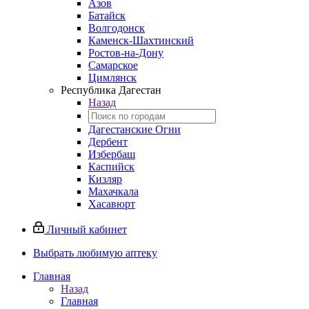
Азов
Батайск
Волгодонск
Каменск-Шахтинский
Ростов-на-Дону
Самарское
Цимлянск
Республика Дагестан
Назад
Дагестанские Огни
Дербент
Избербаш
Каспийск
Кизляр
Махачкала
Хасавюрт
Личный кабинет
Выбрать любимую аптеку
Главная
Назад
Главная