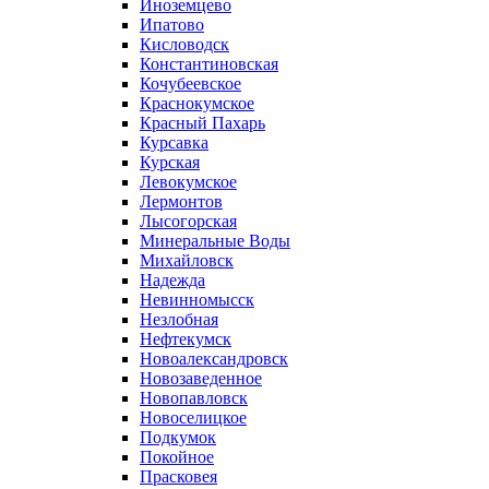
Иноземцево
Ипатово
Кисловодск
Константиновская
Кочубеевское
Краснокумское
Красный Пахарь
Курсавка
Курская
Левокумское
Лермонтов
Лысогорская
Минеральные Воды
Михайловск
Надежда
Невинномысск
Незлобная
Нефтекумск
Новоалександровск
Новозаведенное
Новопавловск
Новоселицкое
Подкумок
Покойное
Прасковея