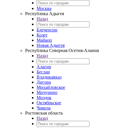
Москва
Республика Адыгея
Назад
Блечепсин
Козет
Майкоп
Новая Адыгея
Республика Северная Осетия-Алания
Назад
Алагир
Беслан
Владикавказ
Дигора
Михайловское
Мичурино
Моздок
Октябрьское
Чикола
Ростовская область
Назад