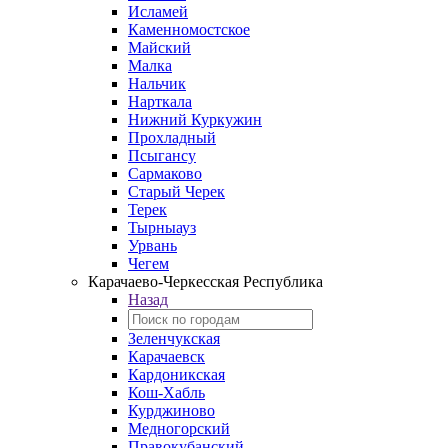
Исламей
Каменномостское
Майский
Малка
Нальчик
Нарткала
Нижний Куркужин
Прохладный
Псыгансу
Сармаково
Старый Черек
Терек
Тырныауз
Урвань
Чегем
Карачаево-Черкесская Республика
Назад
Зеленчукская
Карачаевск
Кардоникская
Кош-Хабль
Курджиново
Медногорский
Правокубанский