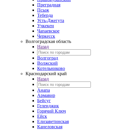
Преградная
Псыж
Теберда
Усть-Джегута
Учкекен
Чапаевское
Черкесск
Волгоградская область
Назад
Волгоград
Волжский
Котельниково
Краснодарский край
Назад
Анапа
Армавир
Бейсуг
Геленджик
Горячий Ключ
Ейск
Елизаветинская
Канеловская