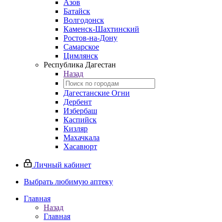
Азов
Батайск
Волгодонск
Каменск-Шахтинский
Ростов-на-Дону
Самарское
Цимлянск
Республика Дагестан
Назад
Дагестанские Огни
Дербент
Избербаш
Каспийск
Кизляр
Махачкала
Хасавюрт
Личный кабинет
Выбрать любимую аптеку
Главная
Назад
Главная