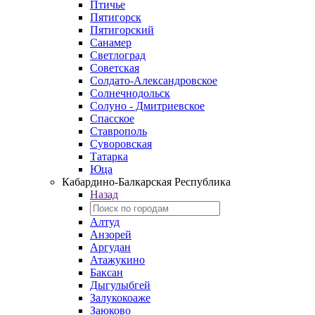
Птичье
Пятигорск
Пятигорский
Санамер
Светлоград
Советская
Солдато-Александровское
Солнечнодольск
Солуно - Дмитриевское
Спасское
Ставрополь
Суворовская
Татарка
Юца
Кабардино‑Балкарская Республика
Назад
Алтуд
Анзорей
Аргудан
Атажукино
Баксан
Дыгулыбгей
Залукокоаже
Заюково