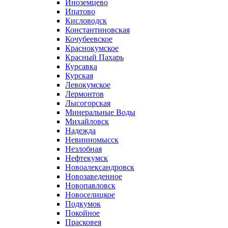
Иноземцево
Ипатово
Кисловодск
Константиновская
Кочубеевское
Краснокумское
Красный Пахарь
Курсавка
Курская
Левокумское
Лермонтов
Лысогорская
Минеральные Воды
Михайловск
Надежда
Невинномысск
Незлобная
Нефтекумск
Новоалександровск
Новозаведенное
Новопавловск
Новоселицкое
Подкумок
Покойное
Прасковея