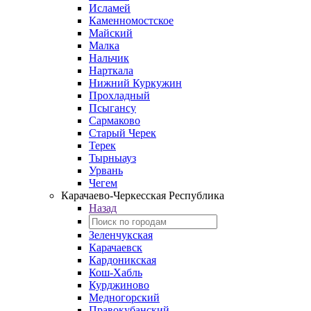
Исламей
Каменномостское
Майский
Малка
Нальчик
Нарткала
Нижний Куркужин
Прохладный
Псыгансу
Сармаково
Старый Черек
Терек
Тырныауз
Урвань
Чегем
Карачаево-Черкесская Республика
Назад
Зеленчукская
Карачаевск
Кардоникская
Кош-Хабль
Курджиново
Медногорский
Правокубанский