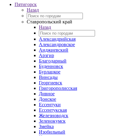
Пятигорск
Назад
Ставропольский край
Назад
Александрийская
Александровское
Анджиевский
Арзгир
Благодарный
Буденновск
Бурлацкое
Винсады
Георгиевск
Григорополисская
Дивное
Донское
Ессентуки
Ессентукская
Железноводск
Зеленокумск
Змейка
Изобильный