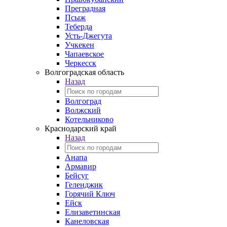
Преградная
Псыж
Теберда
Усть-Джегута
Учкекен
Чапаевское
Черкесск
Волгоградская область
Назад
Волгоград
Волжский
Котельниково
Краснодарский край
Назад
Анапа
Армавир
Бейсуг
Геленджик
Горячий Ключ
Ейск
Елизаветинская
Канеловская