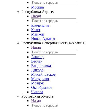
Москва
Республика Адыгея
Назад
Блечепсин
Козет
Майкоп
Новая Адыгея
Республика Северная Осетия-Алания
Назад
Алагир
Беслан
Владикавказ
Дигора
Михайловское
Мичурино
Моздок
Октябрьское
Чикола
Ростовская область
Назад