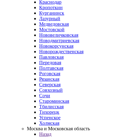
Краснодар
Кропоткин
Курганинск
Лазурный
Медведовская
Мостовской
Нововеличковская
Новодмитриевская
Новокорсунская
Новорождественская
Павловская
Передовая
Полтавская
Роговская
Рязанская
Северская
Совхозный
Сочи
Староминская
Тбилисская
Тихорецк
Успенское
Холмская
Москва и Московская область
Назад