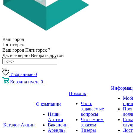
Ваш город
Пятигорск
Ваш город Пятигорск ?
Да, все верно
Выбрать другой
Избранные
0
Корзина
пуста
0
Информац
Помощь
Моб
Часто
прил
О компании
задаваемые
Про
Наши
вопросы
лоял
Аптеки
Что с моим
Спра
Каталог
Акции
Вакансии
заказом
служ
Аренда /
Тизеры
Дост