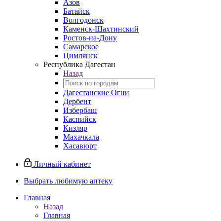
Азов
Батайск
Волгодонск
Каменск-Шахтинский
Ростов-на-Дону
Самарское
Цимлянск
Республика Дагестан
Назад
Дагестанские Огни
Дербент
Избербаш
Каспийск
Кизляр
Махачкала
Хасавюрт
Личный кабинет
Выбрать любимую аптеку
Главная
Назад
Главная