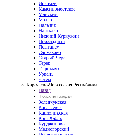
Исламей
Каменномостское
Майский
Малка
Нальчик
Нарткала
Нижний Куркужин
Прохладный
Псыгансу
Сармаково
Старый Черек
Терек
Тырныауз
Урвань
Чегем
Карачаево-Черкесская Республика
Назад
Зеленчукская
Карачаевск
Кардоникская
Кош-Хабль
Курджиново
Медногорский
Правокубанский