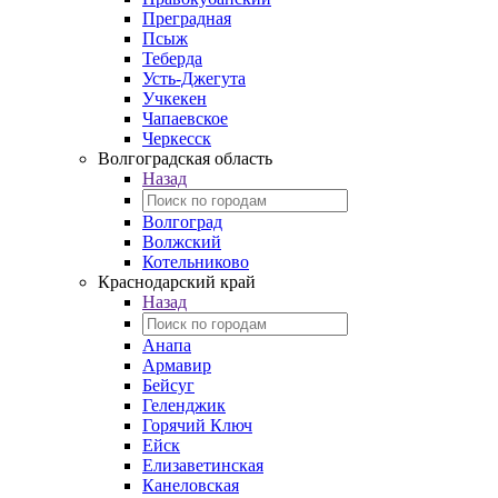
Преградная
Псыж
Теберда
Усть-Джегута
Учкекен
Чапаевское
Черкесск
Волгоградская область
Назад
Волгоград
Волжский
Котельниково
Краснодарский край
Назад
Анапа
Армавир
Бейсуг
Геленджик
Горячий Ключ
Ейск
Елизаветинская
Канеловская