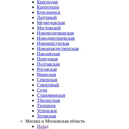
Краснодар
Кропоткин
Курганинск
Лазурный
Медведовская
Мостовской
Нововеличковская
Новодмитриевская
Новокорсунская
Новорождественская
Павловская
Передовая
Полтавская
Роговская
Рязанская
Северская
Совхозный
Сочи
Староминская
Тбилисская
Тихорецк
Успенское
Холмская
Москва и Московская область
Назад