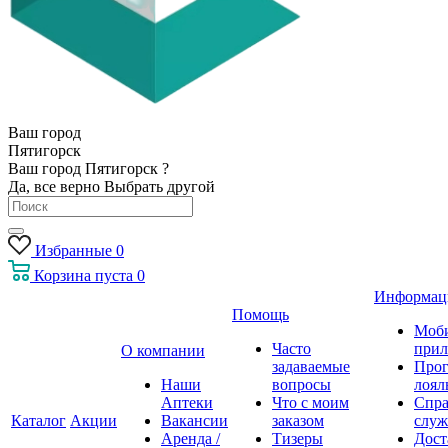
Ваш город
Пятигорск
Ваш город Пятигорск ?
Да, все верно
Выбрать другой
Избранные
0
Корзина
пуста
0
Информац
Помощь
Моб
Часто
прил
О компании
задаваемые
Про
Наши
вопросы
лоял
Аптеки
Что с моим
Спра
Каталог
Акции
Вакансии
заказом
служ
Аренда /
Тизеры
Дост