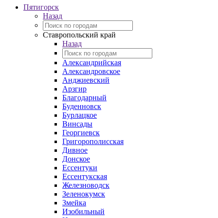
Пятигорск
Назад
Ставропольский край
Назад
Александрийская
Александровское
Анджиевский
Арзгир
Благодарный
Буденновск
Бурлацкое
Винсады
Георгиевск
Григорополисская
Дивное
Донское
Ессентуки
Ессентукская
Железноводск
Зеленокумск
Змейка
Изобильный