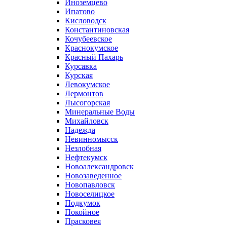
Иноземцево
Ипатово
Кисловодск
Константиновская
Кочубеевское
Краснокумское
Красный Пахарь
Курсавка
Курская
Левокумское
Лермонтов
Лысогорская
Минеральные Воды
Михайловск
Надежда
Невинномысск
Незлобная
Нефтекумск
Новоалександровск
Новозаведенное
Новопавловск
Новоселицкое
Подкумок
Покойное
Прасковея