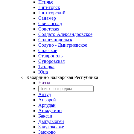
Птичье
Пятигорск
Пятигорский
Санамер
Светлоград
Советская
Солдато-Александровское
Солнечнодольск
Солуно - Дмитриевское
Спасское
Ставрополь
Суворовская
Татарка
Юца
Кабардино‑Балкарская Республика
Назад
Алтуд
Анзорей
Аргудан
Атажукино
Баксан
Дыгулыбгей
Залукокоаже
Заюково