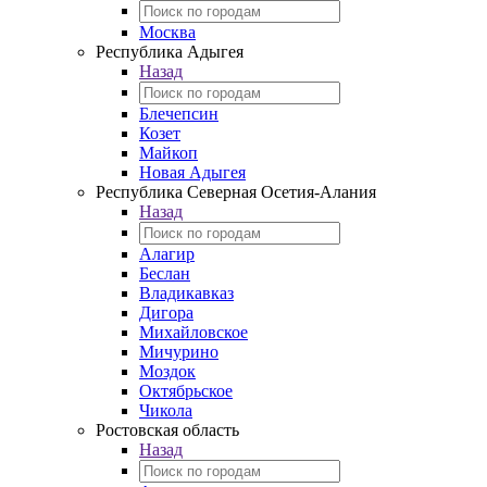
Москва
Республика Адыгея
Назад
Блечепсин
Козет
Майкоп
Новая Адыгея
Республика Северная Осетия-Алания
Назад
Алагир
Беслан
Владикавказ
Дигора
Михайловское
Мичурино
Моздок
Октябрьское
Чикола
Ростовская область
Назад