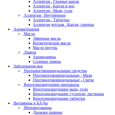
Аллергия - Глазные капли
Аллергия - Капли в нос
Аллергия - Мази, гели
Аллергия - Внутренние
Аллергия - Таблетки
Аллергия детская - Капли, сиропы
Ароматерапия
Масла
Эфирные масла
Косметические масла
Масло внутрь
Лампы
Аромалампы
Солевые лампы
Заболевания вен
Противогеморроидальные средства
Противогеморроидальные - Мази
Противогеморроидальные - Свечи
Венотонизирующие препараты
Венотонизирующие мази, гели
Венотонизирующие суспензи, растворы
Венотонизирующие таблетки
Витамины и БАДы
Моновитамины
Дрожжи пивные