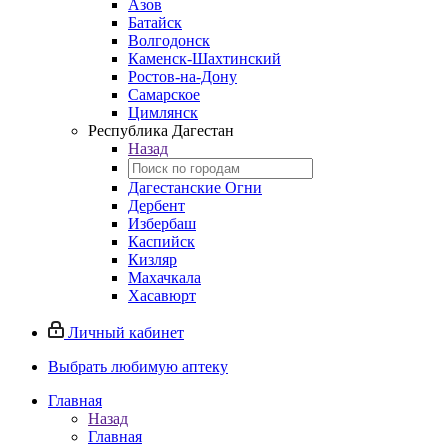
Азов
Батайск
Волгодонск
Каменск-Шахтинский
Ростов-на-Дону
Самарское
Цимлянск
Республика Дагестан
Назад
Дагестанские Огни
Дербент
Избербаш
Каспийск
Кизляр
Махачкала
Хасавюрт
Личный кабинет
Выбрать любимую аптеку
Главная
Назад
Главная