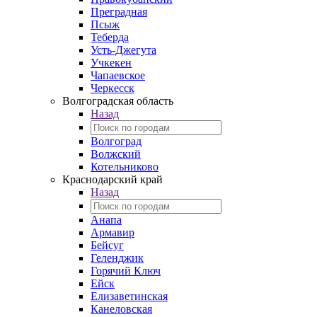
Преградная
Псыж
Теберда
Усть-Джегута
Учкекен
Чапаевское
Черкесск
Волгоградская область
Назад
Волгоград
Волжский
Котельниково
Краснодарский край
Назад
Анапа
Армавир
Бейсуг
Геленджик
Горячий Ключ
Ейск
Елизаветинская
Канеловская