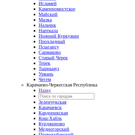
Исламей
Каменномостское
Майский
Малка
Нальчик
Нарткала
Нижний Куркужин
Прохладный
Псыгансу
Сармаково
Старый Черек
Терек
Тырныауз
Урвань
Чегем
Карачаево-Черкесская Республика
Назад
Зеленчукская
Карачаевск
Кардоникская
Кош-Хабль
Курджиново
Медногорский
Правокубанский