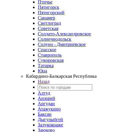
Птичье
Пятигорск
Пятигорский
Санамер
Светлоград
Советская
Солдато-Александровское
Солнечнодольск
Солуно - Дмитриевское
Спасское
Ставрополь
Суворовская
Татарка
Юца
Кабардино‑Балкарская Республика
Назад
Алтуд
Анзорей
Аргудан
Атажукино
Баксан
Дыгулыбгей
Залукокоаже
Заюково