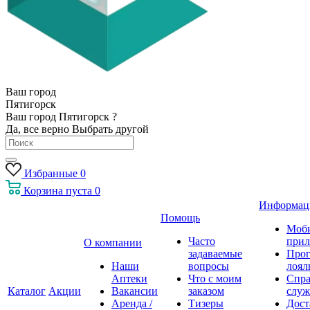
Ваш город
Пятигорск
Ваш город Пятигорск ?
Да, все верно
Выбрать другой
Избранные
0
Корзина
пуста
0
Информац
Помощь
Моб
Часто
прил
О компании
задаваемые
Про
Наши
вопросы
лоял
Аптеки
Что с моим
Спра
Каталог
Акции
Вакансии
заказом
служ
Аренда /
Тизеры
Дост