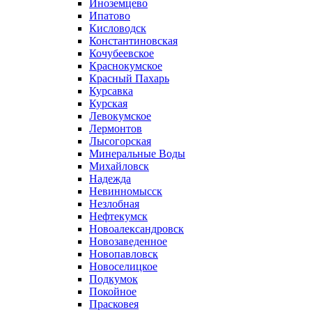
Иноземцево
Ипатово
Кисловодск
Константиновская
Кочубеевское
Краснокумское
Красный Пахарь
Курсавка
Курская
Левокумское
Лермонтов
Лысогорская
Минеральные Воды
Михайловск
Надежда
Невинномысск
Незлобная
Нефтекумск
Новоалександровск
Новозаведенное
Новопавловск
Новоселицкое
Подкумок
Покойное
Прасковея