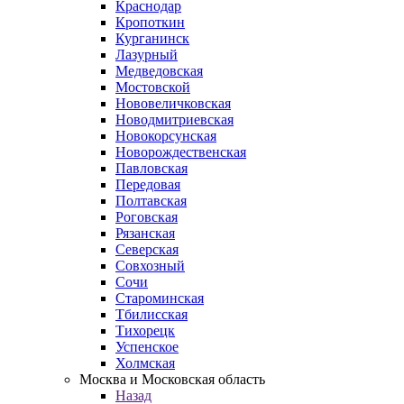
Краснодар
Кропоткин
Курганинск
Лазурный
Медведовская
Мостовской
Нововеличковская
Новодмитриевская
Новокорсунская
Новорождественская
Павловская
Передовая
Полтавская
Роговская
Рязанская
Северская
Совхозный
Сочи
Староминская
Тбилисская
Тихорецк
Успенское
Холмская
Москва и Московская область
Назад