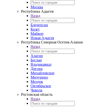
Москва
Республика Адыгея
Назад
Блечепсин
Козет
Майкоп
Новая Адыгея
Республика Северная Осетия-Алания
Назад
Алагир
Беслан
Владикавказ
Дигора
Михайловское
Мичурино
Моздок
Октябрьское
Чикола
Ростовская область
Назад