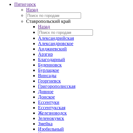
Пятигорск
Назад
Ставропольский край
Назад
Александрийская
Александровское
Анджиевский
Арзгир
Благодарный
Буденновск
Бурлацкое
Винсады
Георгиевск
Григорополисская
Дивное
Донское
Ессентуки
Ессентукская
Железноводск
Зеленокумск
Змейка
Изобильный