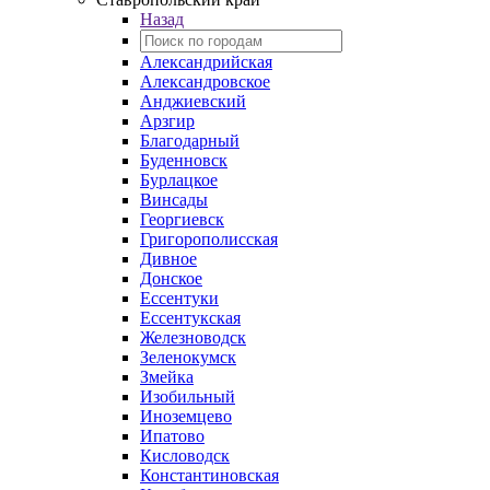
Назад
Александрийская
Александровское
Анджиевский
Арзгир
Благодарный
Буденновск
Бурлацкое
Винсады
Георгиевск
Григорополисская
Дивное
Донское
Ессентуки
Ессентукская
Железноводск
Зеленокумск
Змейка
Изобильный
Иноземцево
Ипатово
Кисловодск
Константиновская