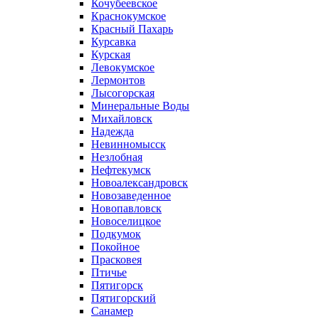
Кочубеевское
Краснокумское
Красный Пахарь
Курсавка
Курская
Левокумское
Лермонтов
Лысогорская
Минеральные Воды
Михайловск
Надежда
Невинномысск
Незлобная
Нефтекумск
Новоалександровск
Новозаведенное
Новопавловск
Новоселицкое
Подкумок
Покойное
Прасковея
Птичье
Пятигорск
Пятигорский
Санамер