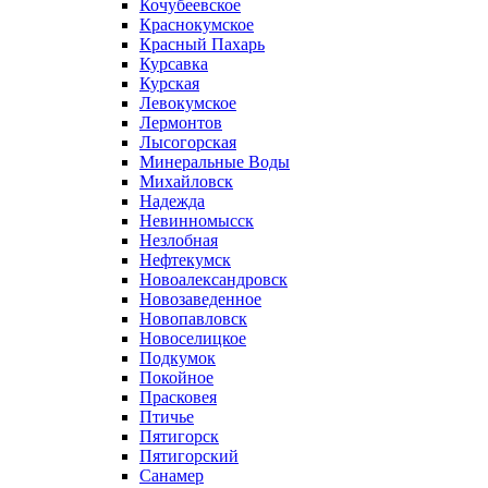
Кочубеевское
Краснокумское
Красный Пахарь
Курсавка
Курская
Левокумское
Лермонтов
Лысогорская
Минеральные Воды
Михайловск
Надежда
Невинномысск
Незлобная
Нефтекумск
Новоалександровск
Новозаведенное
Новопавловск
Новоселицкое
Подкумок
Покойное
Прасковея
Птичье
Пятигорск
Пятигорский
Санамер