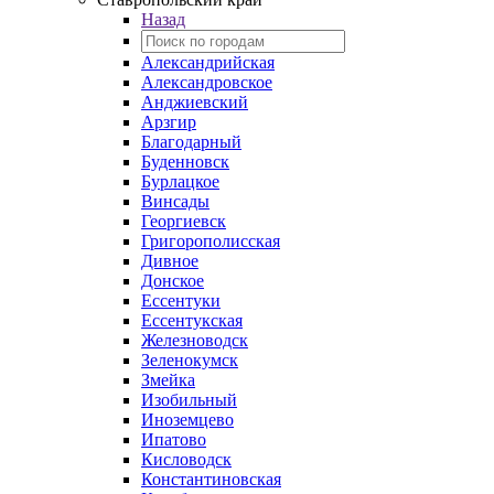
Назад
Александрийская
Александровское
Анджиевский
Арзгир
Благодарный
Буденновск
Бурлацкое
Винсады
Георгиевск
Григорополисская
Дивное
Донское
Ессентуки
Ессентукская
Железноводск
Зеленокумск
Змейка
Изобильный
Иноземцево
Ипатово
Кисловодск
Константиновская