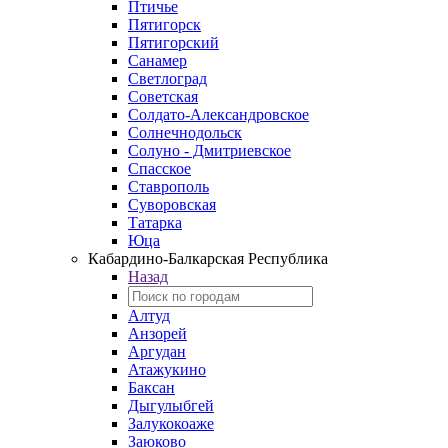
Птичье
Пятигорск
Пятигорский
Санамер
Светлоград
Советская
Солдато-Александровское
Солнечнодольск
Солуно - Дмитриевское
Спасское
Ставрополь
Суворовская
Татарка
Юца
Кабардино‑Балкарская Республика
Назад
Алтуд
Анзорей
Аргудан
Атажукино
Баксан
Дыгулыбгей
Залукокоаже
Заюково