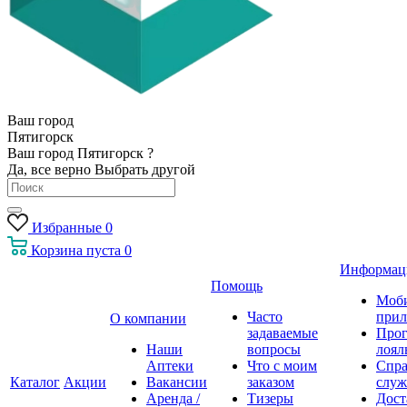
Ваш город
Пятигорск
Ваш город Пятигорск ?
Да, все верно
Выбрать другой
Избранные
0
Корзина
пуста
0
Информац
Помощь
Моб
Часто
прил
О компании
задаваемые
Про
Наши
вопросы
лоял
Аптеки
Что с моим
Спра
Каталог
Акции
Вакансии
заказом
служ
Аренда /
Тизеры
Дост