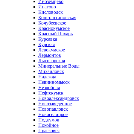
Иноземцево
Ипатово
Кисловодск
Константиновская
Кочубеевское
Краснокумское
Красный Пахарь
Курсавка
Курская
Левокумское
Лермонтов
Лысогорская
Минеральные Воды
Михайловск
Надежда
Невинномысск
Незлобная
Нефтекумск
Новоалександровск
Новозаведенное
Новопавловск
Новоселицкое
Подкумок
Покойное
Прасковея