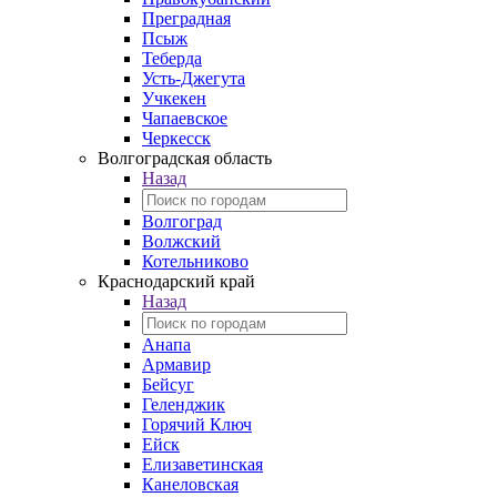
Преградная
Псыж
Теберда
Усть-Джегута
Учкекен
Чапаевское
Черкесск
Волгоградская область
Назад
Волгоград
Волжский
Котельниково
Краснодарский край
Назад
Анапа
Армавир
Бейсуг
Геленджик
Горячий Ключ
Ейск
Елизаветинская
Канеловская