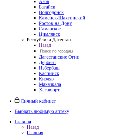
Азов
Батайск
Волгодонск
Каменск-Шахтинский
Ростов-на-Дону
Самарское
Цимлянск
Республика Дагестан
Назад
Дагестанские Огни
Дербент
Избербаш
Каспийск
Кизляр
Махачкала
Хасавюрт
Личный кабинет
Выбрать любимую аптеку
Главная
Назад
Главная