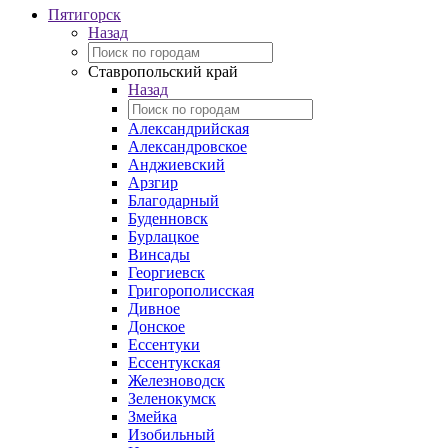
Пятигорск
Назад
Ставропольский край
Назад
Александрийская
Александровское
Анджиевский
Арзгир
Благодарный
Буденновск
Бурлацкое
Винсады
Георгиевск
Григорополисская
Дивное
Донское
Ессентуки
Ессентукская
Железноводск
Зеленокумск
Змейка
Изобильный