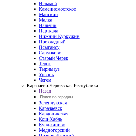
Исламей
Каменномостское
Майский
Малка
Нальчик
Нарткала
Нижний Куркужин
Прохладный
Псыгансу
Сармаково
Старый Черек
Терек
Тырныауз
Урвань
Чегем
Карачаево-Черкесская Республика
Назад
Зеленчукская
Карачаевск
Кардоникская
Кош-Хабль
Курджиново
Медногорский
Правокубанский