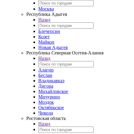
Москва
Республика Адыгея
Назад
Блечепсин
Козет
Майкоп
Новая Адыгея
Республика Северная Осетия-Алания
Назад
Алагир
Беслан
Владикавказ
Дигора
Михайловское
Мичурино
Моздок
Октябрьское
Чикола
Ростовская область
Назад