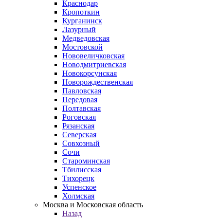
Краснодар
Кропоткин
Курганинск
Лазурный
Медведовская
Мостовской
Нововеличковская
Новодмитриевская
Новокорсунская
Новорождественская
Павловская
Передовая
Полтавская
Роговская
Рязанская
Северская
Совхозный
Сочи
Староминская
Тбилисская
Тихорецк
Успенское
Холмская
Москва и Московская область
Назад