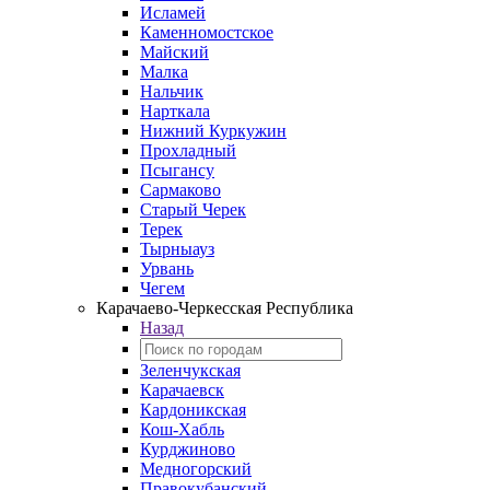
Исламей
Каменномостское
Майский
Малка
Нальчик
Нарткала
Нижний Куркужин
Прохладный
Псыгансу
Сармаково
Старый Черек
Терек
Тырныауз
Урвань
Чегем
Карачаево-Черкесская Республика
Назад
Зеленчукская
Карачаевск
Кардоникская
Кош-Хабль
Курджиново
Медногорский
Правокубанский