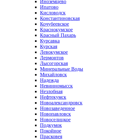
Иноземцево
Ипатово
Кисловодск
Константиновская
Кочубеевское
Краснокумское
Красный Пахарь
Курсавка
Курская
Левокумское
Лермонтов
Лысогорская
Минеральные Воды
Михайловск
Надежда
Невинномысск
Незлобная
Нефтекумск
Новоалександровск
Новозаведенное
Новопавловск
Новоселицкое
Подкумок
Покойное
Прасковея