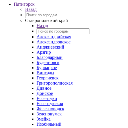
Пятигорск
Назад
Ставропольский край
Назад
Александрийская
Александровское
Анджиевский
Арзгир
Благодарный
Буденновск
Бурлацкое
Винсады
Георгиевск
Григорополисская
Дивное
Донское
Ессентуки
Ессентукская
Железноводск
Зеленокумск
Змейка
Изобильный