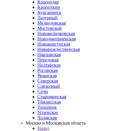
Краснодар
Кропоткин
Курганинск
Лазурный
Медведовская
Мостовской
Нововеличковская
Новодмитриевская
Новокорсунская
Новорождественская
Павловская
Передовая
Полтавская
Роговская
Рязанская
Северская
Совхозный
Сочи
Староминская
Тбилисская
Тихорецк
Успенское
Холмская
Москва и Московская область
Назад