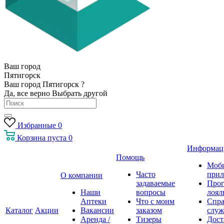
Ваш город
Пятигорск
Ваш город Пятигорск ?
Да, все верно
Выбрать другой
Избранные
0
Корзина
пуста
0
Информац
Помощь
Моб
Часто
прил
О компании
задаваемые
Про
Наши
вопросы
лоял
Аптеки
Что с моим
Спра
Каталог
Акции
Вакансии
заказом
служ
Аренда /
Тизеры
Дост