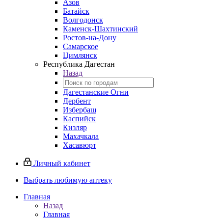
Азов
Батайск
Волгодонск
Каменск-Шахтинский
Ростов-на-Дону
Самарское
Цимлянск
Республика Дагестан
Назад
Дагестанские Огни
Дербент
Избербаш
Каспийск
Кизляр
Махачкала
Хасавюрт
Личный кабинет
Выбрать любимую аптеку
Главная
Назад
Главная