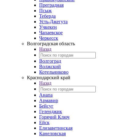
Преградная
Псыж
Теберда
Усть-Джегута
Учкекен
Чапаевское
Черкесск
Волгоградская область
Назад
Волгоград
Волжский
Котельниково
Краснодарский край
Назад
Анапа
Армавир
Бейсуг
Геленджик
Горячий Ключ
Ейск
Елизаветинская
Канеловская