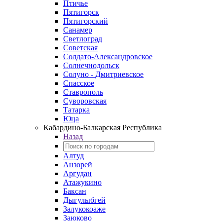
Птичье
Пятигорск
Пятигорский
Санамер
Светлоград
Советская
Солдато-Александровское
Солнечнодольск
Солуно - Дмитриевское
Спасское
Ставрополь
Суворовская
Татарка
Юца
Кабардино‑Балкарская Республика
Назад
Алтуд
Анзорей
Аргудан
Атажукино
Баксан
Дыгулыбгей
Залукокоаже
Заюково