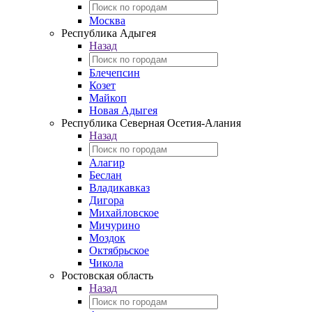
Москва
Республика Адыгея
Назад
Блечепсин
Козет
Майкоп
Новая Адыгея
Республика Северная Осетия-Алания
Назад
Алагир
Беслан
Владикавказ
Дигора
Михайловское
Мичурино
Моздок
Октябрьское
Чикола
Ростовская область
Назад