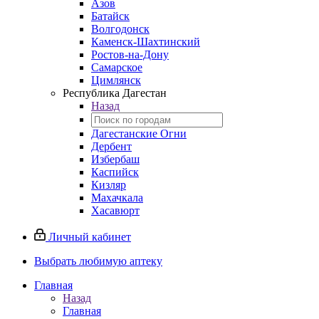
Азов
Батайск
Волгодонск
Каменск-Шахтинский
Ростов-на-Дону
Самарское
Цимлянск
Республика Дагестан
Назад
Дагестанские Огни
Дербент
Избербаш
Каспийск
Кизляр
Махачкала
Хасавюрт
Личный кабинет
Выбрать любимую аптеку
Главная
Назад
Главная