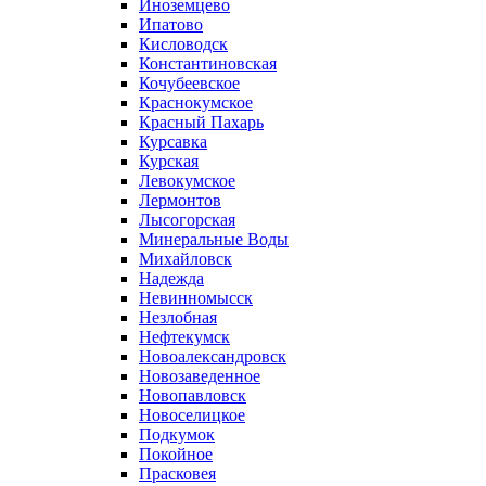
Иноземцево
Ипатово
Кисловодск
Константиновская
Кочубеевское
Краснокумское
Красный Пахарь
Курсавка
Курская
Левокумское
Лермонтов
Лысогорская
Минеральные Воды
Михайловск
Надежда
Невинномысск
Незлобная
Нефтекумск
Новоалександровск
Новозаведенное
Новопавловск
Новоселицкое
Подкумок
Покойное
Прасковея