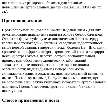
интенсивных тренировок. Рекомендуются лицам с
повышенным артериальным давлением (выше 140/90 мм рт.
ст.).
Противопоказания
Противопоказан лицам с пониженным давлением - для них
рекомендовано применение ванн на основе белого бальзама.
Открытая форма туберкулеза; ишемическая болезнь сердца с
явлениями стенокардии, аритмия; сердечная недостаточность
выше первой стадии; гипертоническая болезнь IIБ - III стадии;
хронический нефрит и нефроз; хронический гепатит и цирроз
печени; острая экзема, чесотка; острый воспалительный
процесс или обострение хронических заболеваний;
злокачественные новообразования; вторая половина
беременности; индивидуальная непереносимость
скипидарных ванн. Возрастных противопоказаний ванны не
имеют. Поскольку ванны действуют на весь организм, при
выборе типа ванн важно учитывать показатели артериального
давления. Полный перечень противопоказаний указан в
инструкции.
Способ применения и дозы