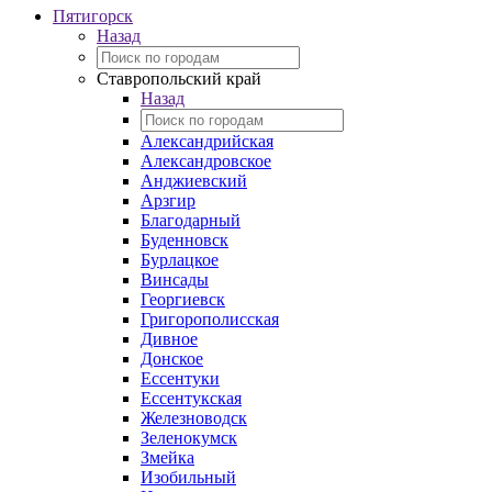
Пятигорск
Назад
Ставропольский край
Назад
Александрийская
Александровское
Анджиевский
Арзгир
Благодарный
Буденновск
Бурлацкое
Винсады
Георгиевск
Григорополисская
Дивное
Донское
Ессентуки
Ессентукская
Железноводск
Зеленокумск
Змейка
Изобильный