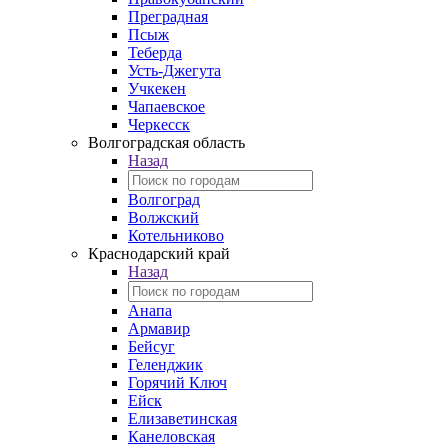
Преградная
Псыж
Теберда
Усть-Джегута
Учкекен
Чапаевское
Черкесск
Волгоградская область
Назад
Волгоград
Волжский
Котельниково
Краснодарский край
Назад
Анапа
Армавир
Бейсуг
Геленджик
Горячий Ключ
Ейск
Елизаветинская
Канеловская