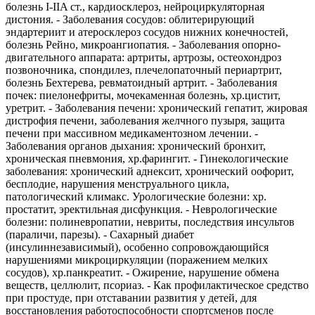
болезнь I-IIA ст., кардиосклероз, нейроциркуляторная
дистония. - Заболевания сосудов: облитерирующий
эндартериит и атеросклероз сосудов нижних конечностей,
болезнь Рейно, микроангиопатия. - Заболевания опорно-
двигательного аппарата: артриты, артрозы, остеохондроз
позвоночника, спондилез, плечелопаточный периартрит,
болезнь Бехтерева, ревматоидный артрит. - Заболевания
почек: пиелонефриты, мочекаменная болезнь, хр.цистит,
уретрит. - Заболевания печени: хронический гепатит, жировая
дистрофия печени, заболевания желчного пузыря, защита
печени при массивном медикаментозном лечении. -
Заболевания органов дыхания: хронический бронхит,
хроническая пневмония, хр.фарингит. - Гинекологические
заболевания: хронический аднексит, хронический оофорит,
бесплодие, нарушения менструального цикла,
патологический климакс. Урологические болезни: хр.
простатит, эректильная дисфункция. - Неврологические
болезни: полиневропатии, невриты, последствия инсультов
(параличи, парезы). - Сахарный диабет
(инсулиннезависимый), особенно сопровождающийся
нарушениями микроциркуляции (поражением мелких
сосудов), хр.панкреатит. - Ожирение, нарушение обмена
веществ, целлюлит, псориаз. - Как профилактическое средство
при простуде, при отставании развития у детей, для
восстановления работоспособности спортсменов после