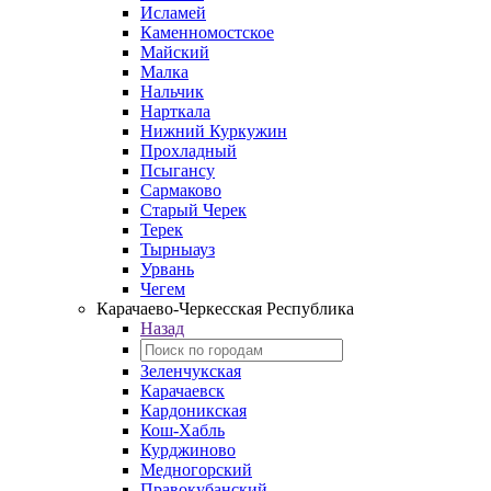
Исламей
Каменномостское
Майский
Малка
Нальчик
Нарткала
Нижний Куркужин
Прохладный
Псыгансу
Сармаково
Старый Черек
Терек
Тырныауз
Урвань
Чегем
Карачаево-Черкесская Республика
Назад
Зеленчукская
Карачаевск
Кардоникская
Кош-Хабль
Курджиново
Медногорский
Правокубанский