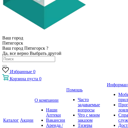
Ваш город
Пятигорск
Ваш город Пятигорск ?
Да, все верно
Выбрать другой
Избранные
0
Корзина
пуста
0
Информац
Помощь
Моб
Часто
прил
О компании
задаваемые
Про
Наши
вопросы
лоял
Аптеки
Что с моим
Спра
Каталог
Акции
Вакансии
заказом
служ
Аренда /
Тизеры
Дост