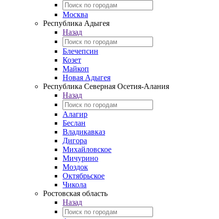
Москва
Республика Адыгея
Назад
Блечепсин
Козет
Майкоп
Новая Адыгея
Республика Северная Осетия-Алания
Назад
Алагир
Беслан
Владикавказ
Дигора
Михайловское
Мичурино
Моздок
Октябрьское
Чикола
Ростовская область
Назад