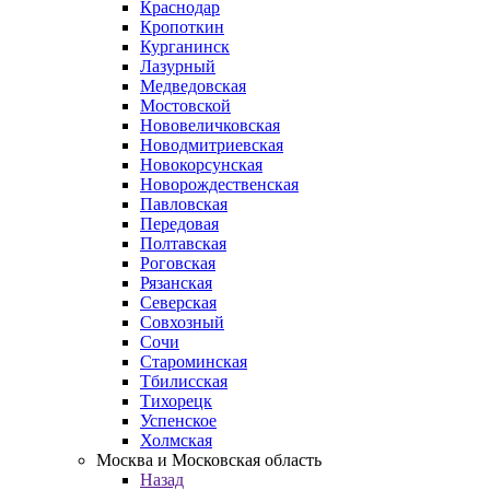
Краснодар
Кропоткин
Курганинск
Лазурный
Медведовская
Мостовской
Нововеличковская
Новодмитриевская
Новокорсунская
Новорождественская
Павловская
Передовая
Полтавская
Роговская
Рязанская
Северская
Совхозный
Сочи
Староминская
Тбилисская
Тихорецк
Успенское
Холмская
Москва и Московская область
Назад