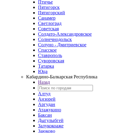
Птичье
Пятигорск
Пятигорский
Санамер
Светлоград
Советская
Солдато-Александровское
Солнечнодольск
Солуно - Дмитриевское
Спасское
Ставрополь
Суворовская
Татарка
Юца
Кабардино‑Балкарская Республика
Назад
Алтуд
Анзорей
Аргудан
Атажукино
Баксан
Дыгулыбгей
Залукокоаже
Заюково