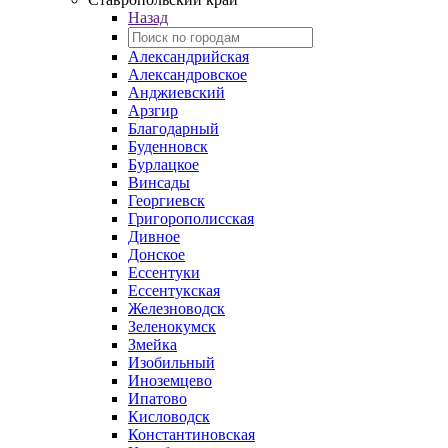
Назад
Александрийская
Александровское
Анджиевский
Арзгир
Благодарный
Буденновск
Бурлацкое
Винсады
Георгиевск
Григорополисская
Дивное
Донское
Ессентуки
Ессентукская
Железноводск
Зеленокумск
Змейка
Изобильный
Иноземцево
Ипатово
Кисловодск
Константиновская