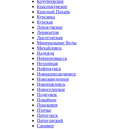
Кочубеевское
Краснокумское
Красный Пахарь
Курсавка
Курская
Левокумское
Лермонтов
Лысогорская
Минеральные Воды
Михайловск
Надежда
Невинномысск
Незлобная
Нефтекумск
Новоалександровск
Новозаведенное
Новопавловск
Новоселицкое
Подкумок
Покойное
Прасковея
Птичье
Пятигорск
Пятигорский
Санамер