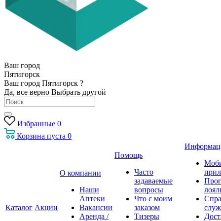
Ваш город
Пятигорск
Ваш город Пятигорск ?
Да, все верно
Выбрать другой
Избранные
0
Корзина
пуста
0
Информац
Помощь
Моб
Часто
прил
О компании
задаваемые
Про
Наши
вопросы
лоял
Аптеки
Что с моим
Спра
Каталог
Акции
Вакансии
заказом
служ
Аренда /
Тизеры
Дост