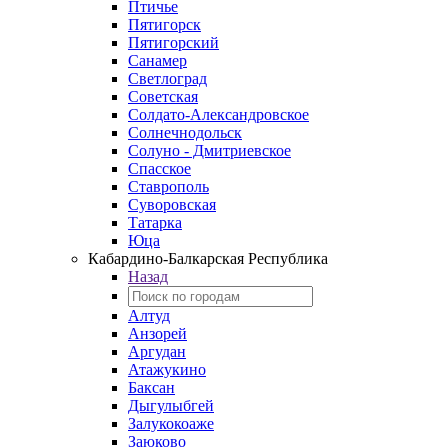
Птичье
Пятигорск
Пятигорский
Санамер
Светлоград
Советская
Солдато-Александровское
Солнечнодольск
Солуно - Дмитриевское
Спасское
Ставрополь
Суворовская
Татарка
Юца
Кабардино‑Балкарская Республика
Назад
Алтуд
Анзорей
Аргудан
Атажукино
Баксан
Дыгулыбгей
Залукокоаже
Заюково