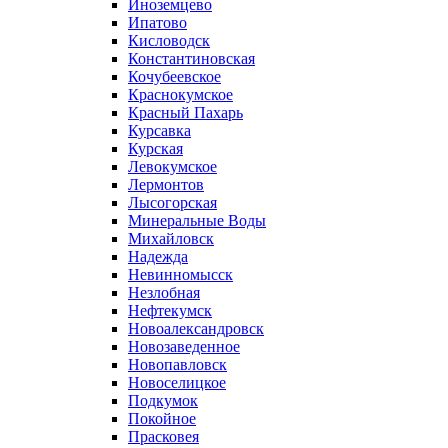
Иноземцево
Ипатово
Кисловодск
Константиновская
Кочубеевское
Краснокумское
Красный Пахарь
Курсавка
Курская
Левокумское
Лермонтов
Лысогорская
Минеральные Воды
Михайловск
Надежда
Невинномысск
Незлобная
Нефтекумск
Новоалександровск
Новозаведенное
Новопавловск
Новоселицкое
Подкумок
Покойное
Прасковея