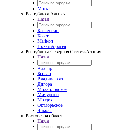
Москва
Республика Адыгея
Назад
Блечепсин
Козет
Майкоп
Новая Адыгея
Республика Северная Осетия-Алания
Назад
Алагир
Беслан
Владикавказ
Дигора
Михайловское
Мичурино
Моздок
Октябрьское
Чикола
Ростовская область
Назад