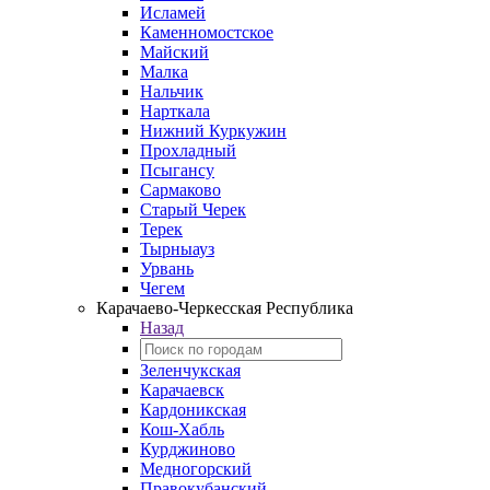
Исламей
Каменномостское
Майский
Малка
Нальчик
Нарткала
Нижний Куркужин
Прохладный
Псыгансу
Сармаково
Старый Черек
Терек
Тырныауз
Урвань
Чегем
Карачаево-Черкесская Республика
Назад
Зеленчукская
Карачаевск
Кардоникская
Кош-Хабль
Курджиново
Медногорский
Правокубанский