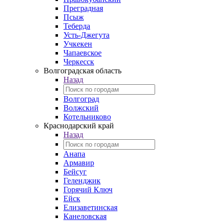
Преградная
Псыж
Теберда
Усть-Джегута
Учкекен
Чапаевское
Черкесск
Волгоградская область
Назад
Волгоград
Волжский
Котельниково
Краснодарский край
Назад
Анапа
Армавир
Бейсуг
Геленджик
Горячий Ключ
Ейск
Елизаветинская
Канеловская