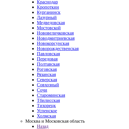
Краснодар
Кропоткин
Курганинск
Лазурный
Медведовская
Мостовской
Нововеличковская
Новодмитриевская
Новокорсунская
Новорождественская
Павловская
Передовая
Полтавская
Роговская
Рязанская
Северская
Совхозный
Сочи
Староминская
Тбилисская
Тихорецк
Успенское
Холмская
Москва и Московская область
Назад