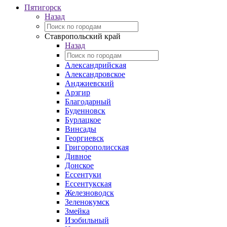
Пятигорск
Назад
Ставропольский край
Назад
Александрийская
Александровское
Анджиевский
Арзгир
Благодарный
Буденновск
Бурлацкое
Винсады
Георгиевск
Григорополисская
Дивное
Донское
Ессентуки
Ессентукская
Железноводск
Зеленокумск
Змейка
Изобильный