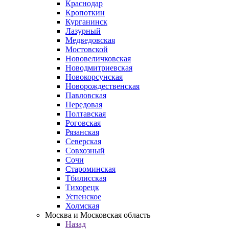
Краснодар
Кропоткин
Курганинск
Лазурный
Медведовская
Мостовской
Нововеличковская
Новодмитриевская
Новокорсунская
Новорождественская
Павловская
Передовая
Полтавская
Роговская
Рязанская
Северская
Совхозный
Сочи
Староминская
Тбилисская
Тихорецк
Успенское
Холмская
Москва и Московская область
Назад