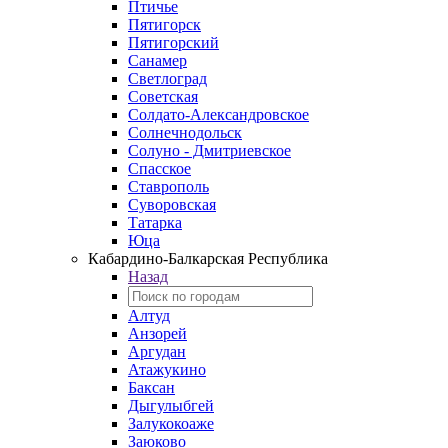
Птичье
Пятигорск
Пятигорский
Санамер
Светлоград
Советская
Солдато-Александровское
Солнечнодольск
Солуно - Дмитриевское
Спасское
Ставрополь
Суворовская
Татарка
Юца
Кабардино‑Балкарская Республика
Назад
Алтуд
Анзорей
Аргудан
Атажукино
Баксан
Дыгулыбгей
Залукокоаже
Заюково