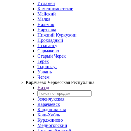
Исламей
Каменномостское
Майский
Малка
Нальчик
Нарткала
Нижний Куркужин
Прохладный
Псыгансу
Сармаково
Старый Черек
Терек
Тырныауз
Урвань
Чегем
Карачаево-Черкесская Республика
Назад
Зеленчукская
Карачаевск
Кардоникская
Кош-Хабль
Курджиново
Медногорский
Правокубанский