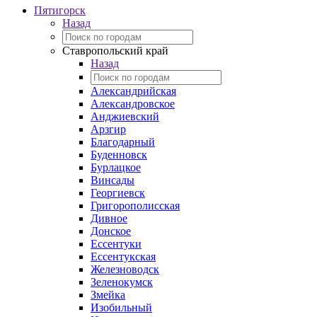
Пятигорск
Назад
Ставропольский край
Назад
Александрийская
Александровское
Анджиевский
Арзгир
Благодарный
Буденновск
Бурлацкое
Винсады
Георгиевск
Григорополисская
Дивное
Донское
Ессентуки
Ессентукская
Железноводск
Зеленокумск
Змейка
Изобильный