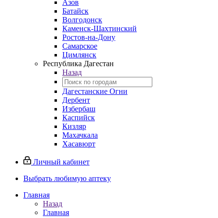
Азов
Батайск
Волгодонск
Каменск-Шахтинский
Ростов-на-Дону
Самарское
Цимлянск
Республика Дагестан
Назад
Дагестанские Огни
Дербент
Избербаш
Каспийск
Кизляр
Махачкала
Хасавюрт
Личный кабинет
Выбрать любимую аптеку
Главная
Назад
Главная