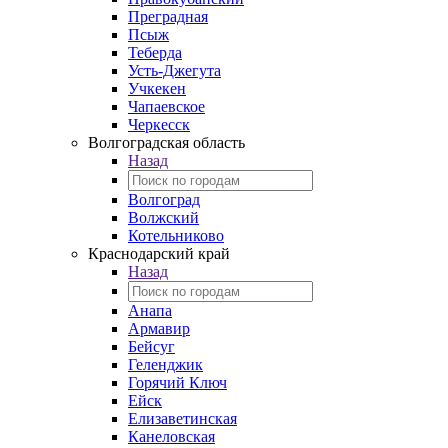
Преградная
Псыж
Теберда
Усть-Джегута
Учкекен
Чапаевское
Черкесск
Волгоградская область
Назад
Волгоград
Волжский
Котельниково
Краснодарский край
Назад
Анапа
Армавир
Бейсуг
Геленджик
Горячий Ключ
Ейск
Елизаветинская
Канеловская