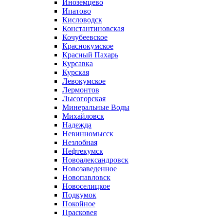
Иноземцево
Ипатово
Кисловодск
Константиновская
Кочубеевское
Краснокумское
Красный Пахарь
Курсавка
Курская
Левокумское
Лермонтов
Лысогорская
Минеральные Воды
Михайловск
Надежда
Невинномысск
Незлобная
Нефтекумск
Новоалександровск
Новозаведенное
Новопавловск
Новоселицкое
Подкумок
Покойное
Прасковея