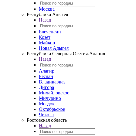
Москва
Республика Адыгея
Назад
Блечепсин
Козет
Майкоп
Новая Адыгея
Республика Северная Осетия-Алания
Назад
Алагир
Беслан
Владикавказ
Дигора
Михайловское
Мичурино
Моздок
Октябрьское
Чикола
Ростовская область
Назад