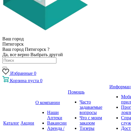
Ваш город
Пятигорск
Ваш город Пятигорск ?
Да, все верно
Выбрать другой
Избранные
0
Корзина
пуста
0
Информац
Помощь
Моб
Часто
прил
О компании
задаваемые
Про
Наши
вопросы
лоял
Аптеки
Что с моим
Спра
Каталог
Акции
Вакансии
заказом
служ
Аренда /
Тизеры
Дост