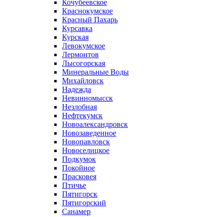
Кочубеевское
Краснокумское
Красный Пахарь
Курсавка
Курская
Левокумское
Лермонтов
Лысогорская
Минеральные Воды
Михайловск
Надежда
Невинномысск
Незлобная
Нефтекумск
Новоалександровск
Новозаведенное
Новопавловск
Новоселицкое
Подкумок
Покойное
Прасковея
Птичье
Пятигорск
Пятигорский
Санамер