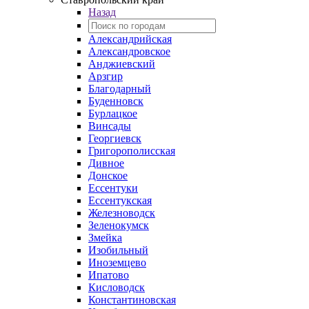
Назад
Александрийская
Александровское
Анджиевский
Арзгир
Благодарный
Буденновск
Бурлацкое
Винсады
Георгиевск
Григорополисская
Дивное
Донское
Ессентуки
Ессентукская
Железноводск
Зеленокумск
Змейка
Изобильный
Иноземцево
Ипатово
Кисловодск
Константиновская