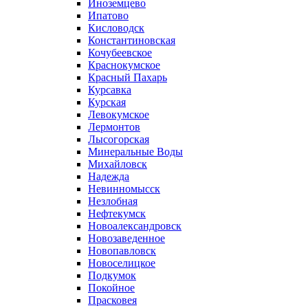
Иноземцево
Ипатово
Кисловодск
Константиновская
Кочубеевское
Краснокумское
Красный Пахарь
Курсавка
Курская
Левокумское
Лермонтов
Лысогорская
Минеральные Воды
Михайловск
Надежда
Невинномысск
Незлобная
Нефтекумск
Новоалександровск
Новозаведенное
Новопавловск
Новоселицкое
Подкумок
Покойное
Прасковея