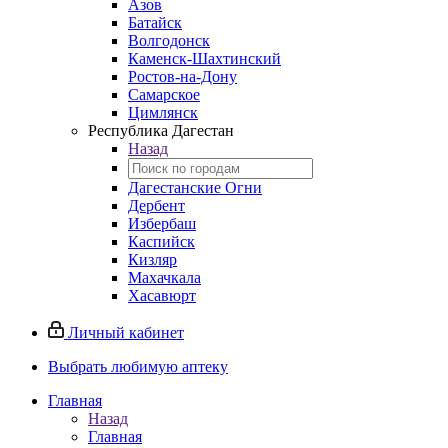
Азов
Батайск
Волгодонск
Каменск-Шахтинский
Ростов-на-Дону
Самарское
Цимлянск
Республика Дагестан
Назад
Дагестанские Огни
Дербент
Избербаш
Каспийск
Кизляр
Махачкала
Хасавюрт
Личный кабинет
Выбрать любимую аптеку
Главная
Назад
Главная