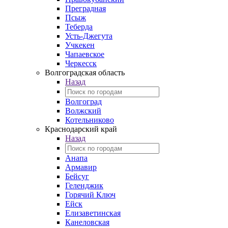
Преградная
Псыж
Теберда
Усть-Джегута
Учкекен
Чапаевское
Черкесск
Волгоградская область
Назад
Волгоград
Волжский
Котельниково
Краснодарский край
Назад
Анапа
Армавир
Бейсуг
Геленджик
Горячий Ключ
Ейск
Елизаветинская
Канеловская