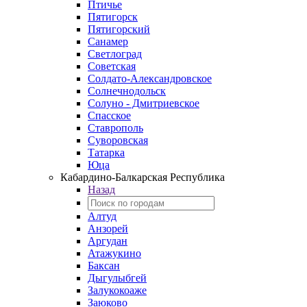
Птичье
Пятигорск
Пятигорский
Санамер
Светлоград
Советская
Солдато-Александровское
Солнечнодольск
Солуно - Дмитриевское
Спасское
Ставрополь
Суворовская
Татарка
Юца
Кабардино‑Балкарская Республика
Назад
Алтуд
Анзорей
Аргудан
Атажукино
Баксан
Дыгулыбгей
Залукокоаже
Заюково