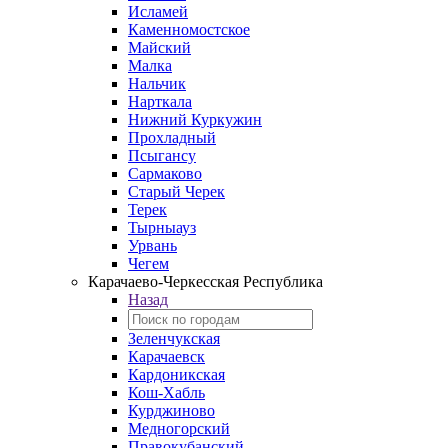
Исламей
Каменномостское
Майский
Малка
Нальчик
Нарткала
Нижний Куркужин
Прохладный
Псыгансу
Сармаково
Старый Черек
Терек
Тырныауз
Урвань
Чегем
Карачаево-Черкесская Республика
Назад
Зеленчукская
Карачаевск
Кардоникская
Кош-Хабль
Курджиново
Медногорский
Правокубанский