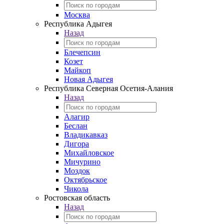
Москва
Республика Адыгея
Назад
Блечепсин
Козет
Майкоп
Новая Адыгея
Республика Северная Осетия-Алания
Назад
Алагир
Беслан
Владикавказ
Дигора
Михайловское
Мичурино
Моздок
Октябрьское
Чикола
Ростовская область
Назад