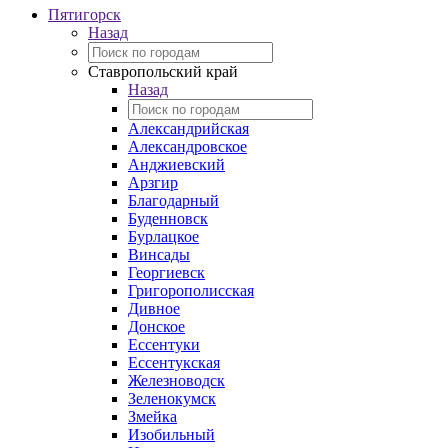
Пятигорск
Назад
Ставропольский край
Назад
Александрийская
Александровское
Анджиевский
Арзгир
Благодарный
Буденновск
Бурлацкое
Винсады
Георгиевск
Григорополисская
Дивное
Донское
Ессентуки
Ессентукская
Железноводск
Зеленокумск
Змейка
Изобильный