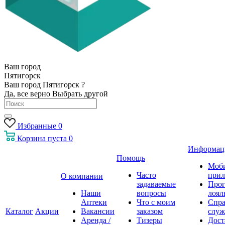
Ваш город
Пятигорск
Ваш город Пятигорск ?
Да, все верно
Выбрать другой
Избранные
0
Корзина
пуста
0
Информац
Помощь
Моб
Часто
прил
О компании
задаваемые
Про
Наши
вопросы
лоял
Аптеки
Что с моим
Спра
Каталог
Акции
Вакансии
заказом
служ
Аренда /
Тизеры
Дост