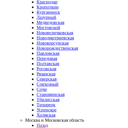
Краснодар
Кропоткин
Курганинск
Лазурный
Медведовская
Мостовской
Нововеличковская
Новодмитриевская
Новокорсунская
Новорождественская
Павловская
Передовая
Полтавская
Роговская
Рязанская
Северская
Совхозный
Сочи
Староминская
Тбилисская
Тихорецк
Успенское
Холмская
Москва и Московская область
Назад