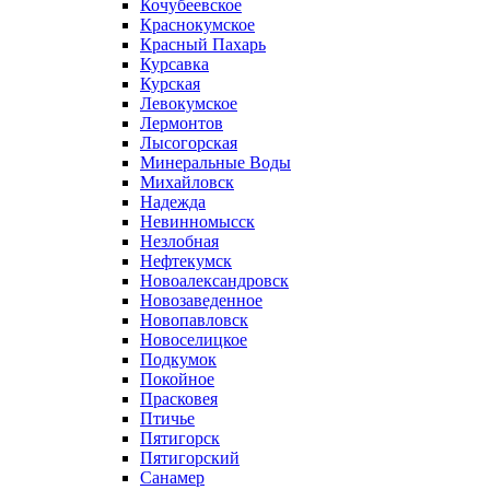
Кочубеевское
Краснокумское
Красный Пахарь
Курсавка
Курская
Левокумское
Лермонтов
Лысогорская
Минеральные Воды
Михайловск
Надежда
Невинномысск
Незлобная
Нефтекумск
Новоалександровск
Новозаведенное
Новопавловск
Новоселицкое
Подкумок
Покойное
Прасковея
Птичье
Пятигорск
Пятигорский
Санамер