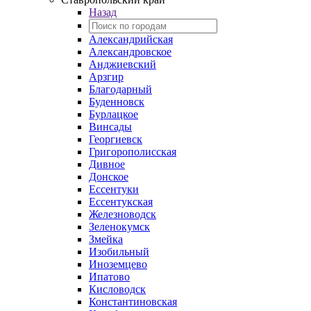
Назад
Александрийская
Александровское
Анджиевский
Арзгир
Благодарный
Буденновск
Бурлацкое
Винсады
Георгиевск
Григорополисская
Дивное
Донское
Ессентуки
Ессентукская
Железноводск
Зеленокумск
Змейка
Изобильный
Иноземцево
Ипатово
Кисловодск
Константиновская