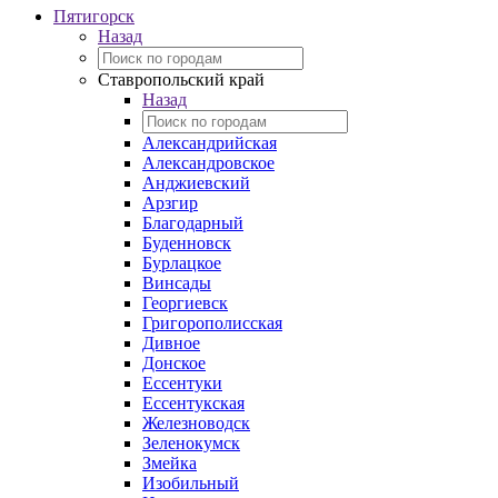
Пятигорск
Назад
Ставропольский край
Назад
Александрийская
Александровское
Анджиевский
Арзгир
Благодарный
Буденновск
Бурлацкое
Винсады
Георгиевск
Григорополисская
Дивное
Донское
Ессентуки
Ессентукская
Железноводск
Зеленокумск
Змейка
Изобильный