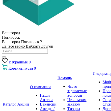
Ваш город
Пятигорск
Ваш город Пятигорск ?
Да, все верно
Выбрать другой
Избранные
0
Корзина
пуста
0
Информац
Помощь
Моб
Часто
прил
О компании
задаваемые
Про
Наши
вопросы
лоял
Аптеки
Что с моим
Спра
Каталог
Акции
Вакансии
заказом
служ
Аренда /
Тизеры
Дост