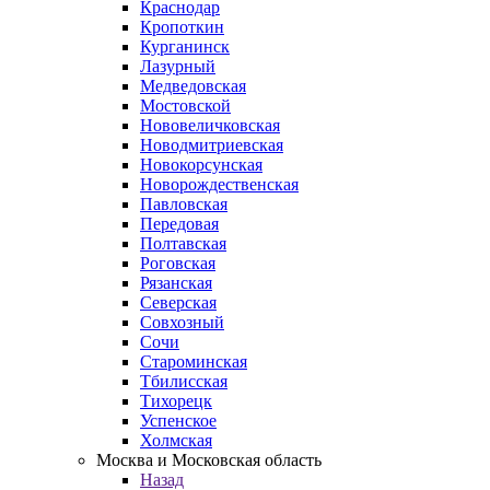
Краснодар
Кропоткин
Курганинск
Лазурный
Медведовская
Мостовской
Нововеличковская
Новодмитриевская
Новокорсунская
Новорождественская
Павловская
Передовая
Полтавская
Роговская
Рязанская
Северская
Совхозный
Сочи
Староминская
Тбилисская
Тихорецк
Успенское
Холмская
Москва и Московская область
Назад