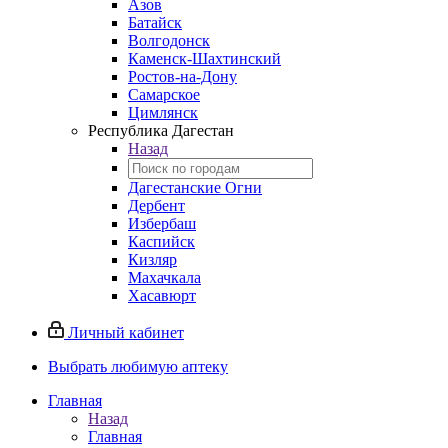
Азов
Батайск
Волгодонск
Каменск-Шахтинский
Ростов-на-Дону
Самарское
Цимлянск
Республика Дагестан
Назад
Дагестанские Огни
Дербент
Избербаш
Каспийск
Кизляр
Махачкала
Хасавюрт
Личный кабинет
Выбрать любимую аптеку
Главная
Назад
Главная