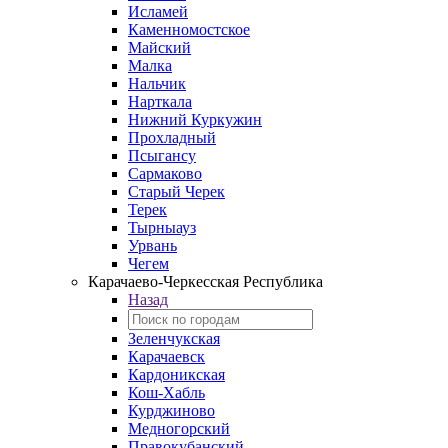
Исламей
Каменномостское
Майский
Малка
Нальчик
Нарткала
Нижний Куркужин
Прохладный
Псыгансу
Сармаково
Старый Черек
Терек
Тырныауз
Урвань
Чегем
Карачаево-Черкесская Республика
Назад
Зеленчукская
Карачаевск
Кардоникская
Кош-Хабль
Курджиново
Медногорский
Правокубанский