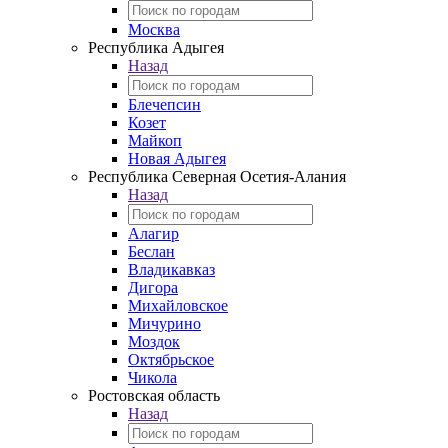
Москва
Республика Адыгея
Назад
Блечепсин
Козет
Майкоп
Новая Адыгея
Республика Северная Осетия-Алания
Назад
Алагир
Беслан
Владикавказ
Дигора
Михайловское
Мичурино
Моздок
Октябрьское
Чикола
Ростовская область
Назад