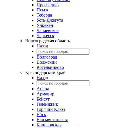
Преградная
Псыж
Теберда
Усть-Джегута
Учкекен
Чапаевское
Черкесск
Волгоградская область
Назад
Волгоград
Волжский
Котельниково
Краснодарский край
Назад
Анапа
Армавир
Бейсуг
Геленджик
Горячий Ключ
Ейск
Елизаветинская
Канеловская