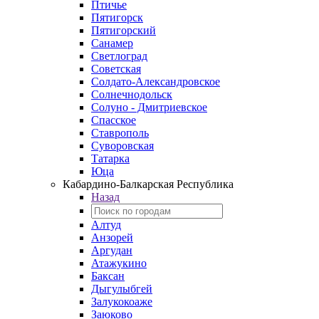
Птичье
Пятигорск
Пятигорский
Санамер
Светлоград
Советская
Солдато-Александровское
Солнечнодольск
Солуно - Дмитриевское
Спасское
Ставрополь
Суворовская
Татарка
Юца
Кабардино‑Балкарская Республика
Назад
Алтуд
Анзорей
Аргудан
Атажукино
Баксан
Дыгулыбгей
Залукокоаже
Заюково