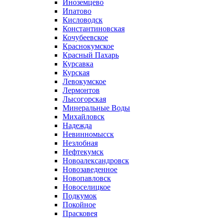
Иноземцево
Ипатово
Кисловодск
Константиновская
Кочубеевское
Краснокумское
Красный Пахарь
Курсавка
Курская
Левокумское
Лермонтов
Лысогорская
Минеральные Воды
Михайловск
Надежда
Невинномысск
Незлобная
Нефтекумск
Новоалександровск
Новозаведенное
Новопавловск
Новоселицкое
Подкумок
Покойное
Прасковея