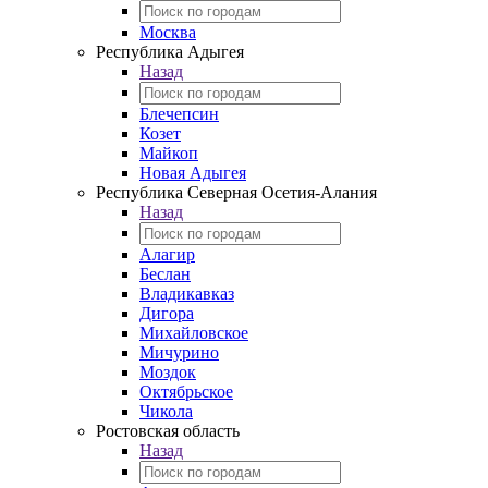
Москва
Республика Адыгея
Назад
Блечепсин
Козет
Майкоп
Новая Адыгея
Республика Северная Осетия-Алания
Назад
Алагир
Беслан
Владикавказ
Дигора
Михайловское
Мичурино
Моздок
Октябрьское
Чикола
Ростовская область
Назад