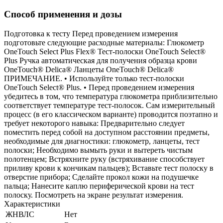
Способ применения и дозы
Подготовка к тесту Перед проведением измерения
подготовьте следующие расходные материалы: Глюкометр
OneTouch Select Plus Flex® Тест-полоски OneTouch Select®
Plus Ручка автоматическая для получения образца крови
OneTouch® Delica® Ланцеты OneTouch® Delica®
ПРИМЕЧАНИЕ. • Используйте только тест-полоски
OneTouch Select® Plus. • Перед проведением измерения
убедитесь в том, что температура глюкометра приблизительно
соответствует температуре тест-полосок. Сам измерительный
процесс (в его классическом варианте) проводится поэтапно и
требует некоторого навыка: Предварительно следует
поместить перед собой на доступном расстоянии предметы,
необходимые для диагностики: глюкометр, ланцеты, тест
полоски; Необходимо вымыть руки и вытереть чистым
полотенцем; Встряхните руку (встряхивание способствует
приливу крови к кончикам пальцев); Вставьте тест полоску в
отверстие прибора; Сделайте прокол кожи на подушечке
пальца; Нанесите каплю периферической крови на тест
полоску. Посмотреть на экране результат измерения.
Характеристики
ЖНВЛС
Нет