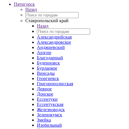
Пятигорск
Назад
Ставропольский край
Назад
Александрийская
Александровское
Анджиевский
Арзгир
Благодарный
Буденновск
Бурлацкое
Винсады
Георгиевск
Григорополисская
Дивное
Донское
Ессентуки
Ессентукская
Железноводск
Зеленокумск
Змейка
Изобильный