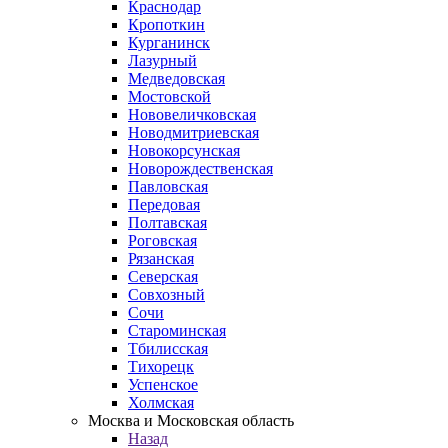
Краснодар
Кропоткин
Курганинск
Лазурный
Медведовская
Мостовской
Нововеличковская
Новодмитриевская
Новокорсунская
Новорождественская
Павловская
Передовая
Полтавская
Роговская
Рязанская
Северская
Совхозный
Сочи
Староминская
Тбилисская
Тихорецк
Успенское
Холмская
Москва и Московская область
Назад