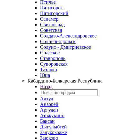
Птичье
Пятигорск
Пятигорский
Санамер
Светлоград
Советская
Солдато-Александровское
Солнечнодольск
Солуно - Дмитриевское
Спасское
Ставрополь
Суворовская
Татарка
Юца
Кабардино‑Балкарская Республика
Назад
Алтуд
Анзорей
Аргудан
Атажукино
Баксан
Дыгулыбгей
Залукокоаже
Заюково