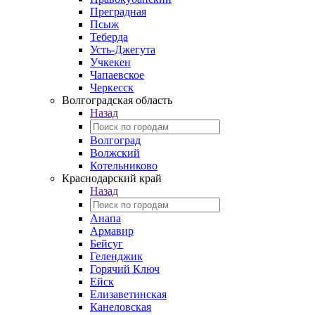
Преградная
Псыж
Теберда
Усть-Джегута
Учкекен
Чапаевское
Черкесск
Волгоградская область
Назад
Волгоград
Волжский
Котельниково
Краснодарский край
Назад
Анапа
Армавир
Бейсуг
Геленджик
Горячий Ключ
Ейск
Елизаветинская
Канеловская