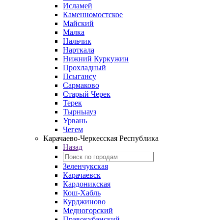
Исламей
Каменномостское
Майский
Малка
Нальчик
Нарткала
Нижний Куркужин
Прохладный
Псыгансу
Сармаково
Старый Черек
Терек
Тырныауз
Урвань
Чегем
Карачаево-Черкесская Республика
Назад
Зеленчукская
Карачаевск
Кардоникская
Кош-Хабль
Курджиново
Медногорский
Правокубанский