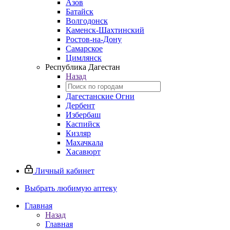
Азов
Батайск
Волгодонск
Каменск-Шахтинский
Ростов-на-Дону
Самарское
Цимлянск
Республика Дагестан
Назад
Дагестанские Огни
Дербент
Избербаш
Каспийск
Кизляр
Махачкала
Хасавюрт
Личный кабинет
Выбрать любимую аптеку
Главная
Назад
Главная