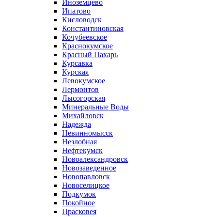
Иноземцево
Ипатово
Кисловодск
Константиновская
Кочубеевское
Краснокумское
Красный Пахарь
Курсавка
Курская
Левокумское
Лермонтов
Лысогорская
Минеральные Воды
Михайловск
Надежда
Невинномысск
Незлобная
Нефтекумск
Новоалександровск
Новозаведенное
Новопавловск
Новоселицкое
Подкумок
Покойное
Прасковея