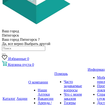
Ваш город
Пятигорск
Ваш город Пятигорск ?
Да, все верно
Выбрать другой
Избранные
0
Корзина
пуста
0
Информац
Помощь
Моб
Часто
прил
О компании
задаваемые
Про
Наши
вопросы
лоял
Аптеки
Что с моим
Спра
Каталог
Акции
Вакансии
заказом
служ
Аренда /
Тизеры
Дост