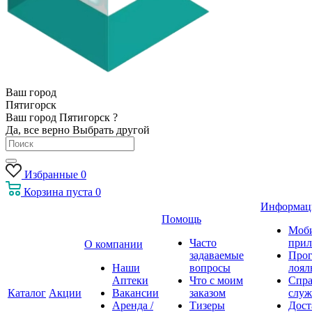
Ваш город
Пятигорск
Ваш город Пятигорск ?
Да, все верно
Выбрать другой
Избранные
0
Корзина
пуста
0
Информац
Помощь
Моб
Часто
прил
О компании
задаваемые
Про
Наши
вопросы
лоял
Аптеки
Что с моим
Спра
Каталог
Акции
Вакансии
заказом
служ
Аренда /
Тизеры
Дост