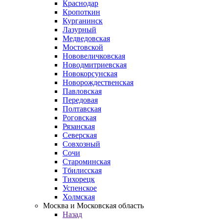
Краснодар
Кропоткин
Курганинск
Лазурный
Медведовская
Мостовской
Нововеличковская
Новодмитриевская
Новокорсунская
Новорождественская
Павловская
Передовая
Полтавская
Роговская
Рязанская
Северская
Совхозный
Сочи
Староминская
Тбилисская
Тихорецк
Успенское
Холмская
Москва и Московская область
Назад