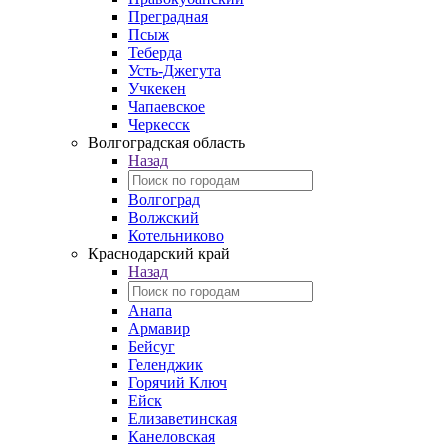
Преградная
Псыж
Теберда
Усть-Джегута
Учкекен
Чапаевское
Черкесск
Волгоградская область
Назад
Волгоград
Волжский
Котельниково
Краснодарский край
Назад
Анапа
Армавир
Бейсуг
Геленджик
Горячий Ключ
Ейск
Елизаветинская
Канеловская