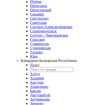
Птичье
Пятигорск
Пятигорский
Санамер
Светлоград
Советская
Солдато-Александровское
Солнечнодольск
Солуно - Дмитриевское
Спасское
Ставрополь
Суворовская
Татарка
Юца
Кабардино‑Балкарская Республика
Назад
Алтуд
Анзорей
Аргудан
Атажукино
Баксан
Дыгулыбгей
Залукокоаже
Заюково