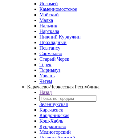
Исламей
Каменномостское
Майский
Малка
Нальчик
Нарткала
Нижний Куркужин
Прохладный
Псыгансу
Сармаково
Старый Черек
Терек
Тырныауз
Урвань
Чегем
Карачаево-Черкесская Республика
Назад
Зеленчукская
Карачаевск
Кардоникская
Кош-Хабль
Курджиново
Медногорский
Правокубанский