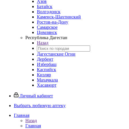
Азов
Батайск
Волгодонск
Каменск-Шахтинский
Ростов-на-Дону
Самарское
Цимлянск
Республика Дагестан
Назад
Дагестанские Огни
Дербент
Избербаш
Каспийск
Кизляр
Махачкала
Хасавюрт
Личный кабинет
Выбрать любимую аптеку
Главная
Назад
Главная