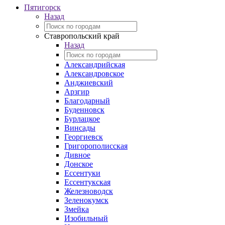
Пятигорск
Назад
Ставропольский край
Назад
Александрийская
Александровское
Анджиевский
Арзгир
Благодарный
Буденновск
Бурлацкое
Винсады
Георгиевск
Григорополисская
Дивное
Донское
Ессентуки
Ессентукская
Железноводск
Зеленокумск
Змейка
Изобильный