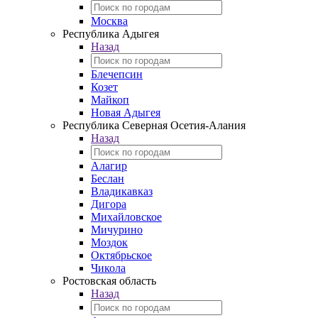
Москва
Республика Адыгея
Назад
Блечепсин
Козет
Майкоп
Новая Адыгея
Республика Северная Осетия-Алания
Назад
Алагир
Беслан
Владикавказ
Дигора
Михайловское
Мичурино
Моздок
Октябрьское
Чикола
Ростовская область
Назад