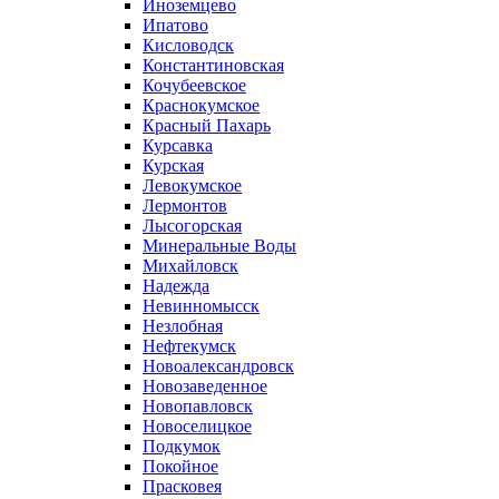
Иноземцево
Ипатово
Кисловодск
Константиновская
Кочубеевское
Краснокумское
Красный Пахарь
Курсавка
Курская
Левокумское
Лермонтов
Лысогорская
Минеральные Воды
Михайловск
Надежда
Невинномысск
Незлобная
Нефтекумск
Новоалександровск
Новозаведенное
Новопавловск
Новоселицкое
Подкумок
Покойное
Прасковея