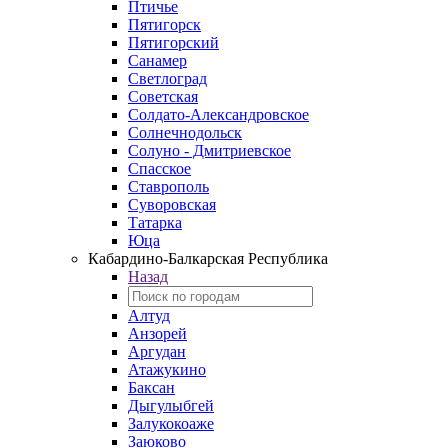
Птичье
Пятигорск
Пятигорский
Санамер
Светлоград
Советская
Солдато-Александровское
Солнечнодольск
Солуно - Дмитриевское
Спасское
Ставрополь
Суворовская
Татарка
Юца
Кабардино‑Балкарская Республика
Назад
Алтуд
Анзорей
Аргудан
Атажукино
Баксан
Дыгулыбгей
Залукокоаже
Заюково