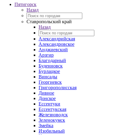
Пятигорск
Назад
Ставропольский край
Назад
Александрийская
Александровское
Анджиевский
Арзгир
Благодарный
Буденновск
Бурлацкое
Винсады
Георгиевск
Григорополисская
Дивное
Донское
Ессентуки
Ессентукская
Железноводск
Зеленокумск
Змейка
Изобильный