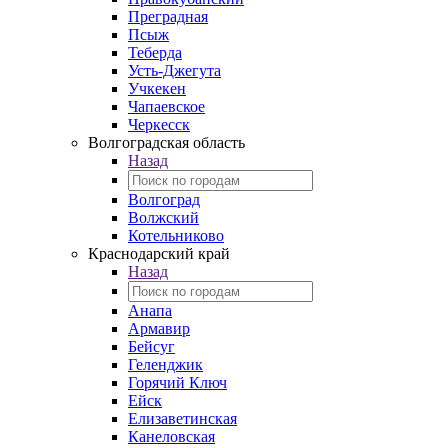
Преградная
Псыж
Теберда
Усть-Джегута
Учкекен
Чапаевское
Черкесск
Волгоградская область
Назад
Волгоград
Волжский
Котельниково
Краснодарский край
Назад
Анапа
Армавир
Бейсуг
Геленджик
Горячий Ключ
Ейск
Елизаветинская
Канеловская