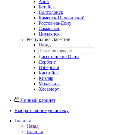
Азов
Батайск
Волгодонск
Каменск-Шахтинский
Ростов-на-Дону
Самарское
Цимлянск
Республика Дагестан
Назад
Дагестанские Огни
Дербент
Избербаш
Каспийск
Кизляр
Махачкала
Хасавюрт
Личный кабинет
Выбрать любимую аптеку
Главная
Назад
Главная