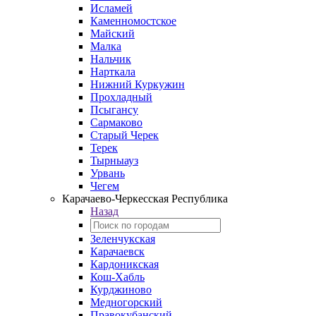
Исламей
Каменномостское
Майский
Малка
Нальчик
Нарткала
Нижний Куркужин
Прохладный
Псыгансу
Сармаково
Старый Черек
Терек
Тырныауз
Урвань
Чегем
Карачаево-Черкесская Республика
Назад
Зеленчукская
Карачаевск
Кардоникская
Кош-Хабль
Курджиново
Медногорский
Правокубанский