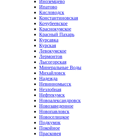
Иноземцево
Ипатово
Кисловодск
Константиновская
Кочубеевское
Краснокумское
Красный Пахарь
Курсавка
Курская
Левокумское
Лермонтов
Лысогорская
Минеральные Воды
Михайловск
Надежда
Невинномысск
Незлобная
Нефтекумск
Новоалександровск
Новозаведенное
Новопавловск
Новоселицкое
Подкумок
Покойное
Прасковея