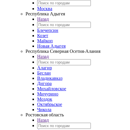
Москва
Республика Адыгея
Назад
Блечепсин
Козет
Майкоп
Новая Адыгея
Республика Северная Осетия-Алания
Назад
Алагир
Беслан
Владикавказ
Дигора
Михайловское
Мичурино
Моздок
Октябрьское
Чикола
Ростовская область
Назад