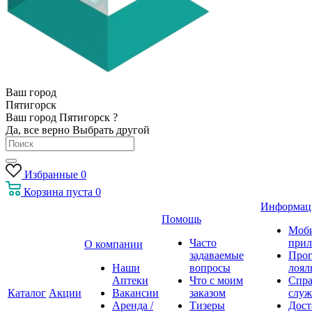
Ваш город
Пятигорск
Ваш город Пятигорск ?
Да, все верно
Выбрать другой
Избранные
0
Корзина
пуста
0
Информац
Помощь
Моб
Часто
прил
О компании
задаваемые
Про
Наши
вопросы
лоял
Аптеки
Что с моим
Спра
Каталог
Акции
Вакансии
заказом
служ
Аренда /
Тизеры
Дост