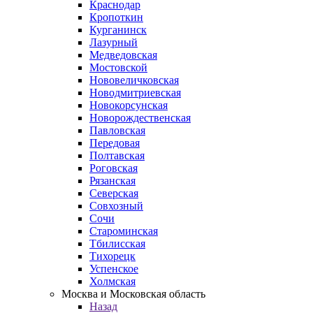
Краснодар
Кропоткин
Курганинск
Лазурный
Медведовская
Мостовской
Нововеличковская
Новодмитриевская
Новокорсунская
Новорождественская
Павловская
Передовая
Полтавская
Роговская
Рязанская
Северская
Совхозный
Сочи
Староминская
Тбилисская
Тихорецк
Успенское
Холмская
Москва и Московская область
Назад