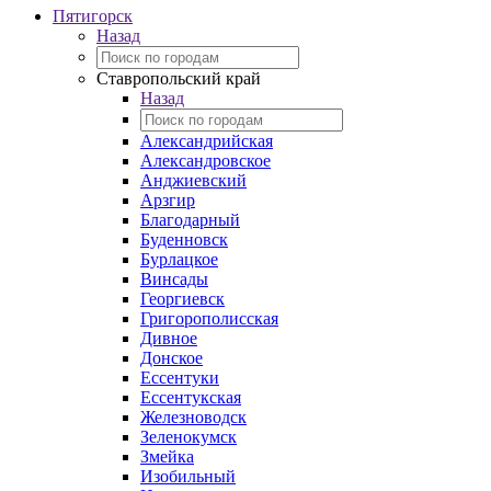
Пятигорск
Назад
Ставропольский край
Назад
Александрийская
Александровское
Анджиевский
Арзгир
Благодарный
Буденновск
Бурлацкое
Винсады
Георгиевск
Григорополисская
Дивное
Донское
Ессентуки
Ессентукская
Железноводск
Зеленокумск
Змейка
Изобильный