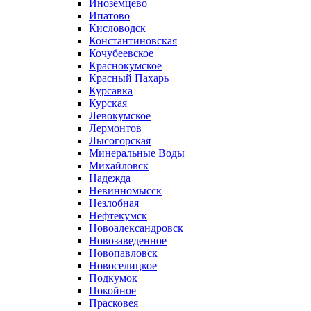
Иноземцево
Ипатово
Кисловодск
Константиновская
Кочубеевское
Краснокумское
Красный Пахарь
Курсавка
Курская
Левокумское
Лермонтов
Лысогорская
Минеральные Воды
Михайловск
Надежда
Невинномысск
Незлобная
Нефтекумск
Новоалександровск
Новозаведенное
Новопавловск
Новоселицкое
Подкумок
Покойное
Прасковея