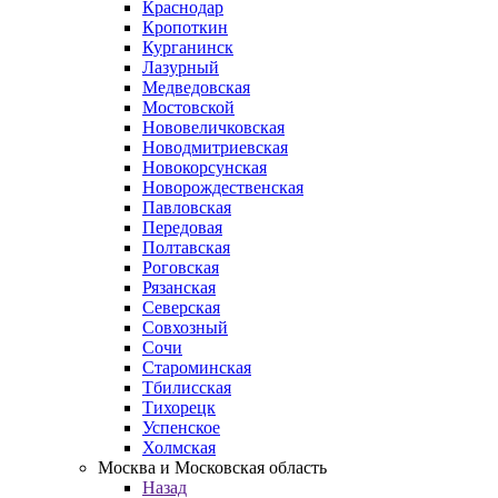
Краснодар
Кропоткин
Курганинск
Лазурный
Медведовская
Мостовской
Нововеличковская
Новодмитриевская
Новокорсунская
Новорождественская
Павловская
Передовая
Полтавская
Роговская
Рязанская
Северская
Совхозный
Сочи
Староминская
Тбилисская
Тихорецк
Успенское
Холмская
Москва и Московская область
Назад