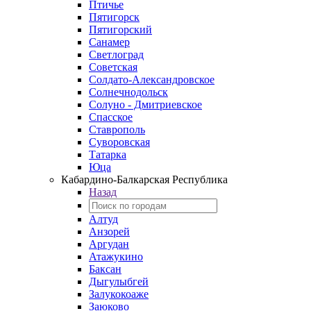
Птичье
Пятигорск
Пятигорский
Санамер
Светлоград
Советская
Солдато-Александровское
Солнечнодольск
Солуно - Дмитриевское
Спасское
Ставрополь
Суворовская
Татарка
Юца
Кабардино‑Балкарская Республика
Назад
Алтуд
Анзорей
Аргудан
Атажукино
Баксан
Дыгулыбгей
Залукокоаже
Заюково