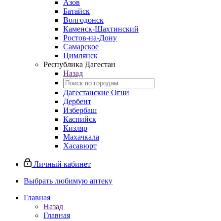
Азов
Батайск
Волгодонск
Каменск-Шахтинский
Ростов-на-Дону
Самарское
Цимлянск
Республика Дагестан
Назад
Дагестанские Огни
Дербент
Избербаш
Каспийск
Кизляр
Махачкала
Хасавюрт
Личный кабинет
Выбрать любимую аптеку
Главная
Назад
Главная