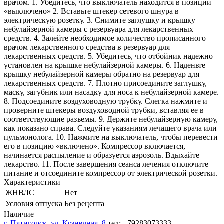
врачом. 1. Убедитесь, что выключатель находится в позиции
«выключено» 2. Вставьте штекер сетевого шнура в
электрическую розетку. 3. Снимите заглушку и крышку
небулайзерной камеры с резервуара для лекарственных
средств. 4. Залейте необходимое количество прописанного
врачом лекарственного средства в резервуар для
лекарственных средств. 5. Убедитесь, что отбойник надежно
установлен на крышке небулайзерной камеры. 6. Наденьте
крышку небулайзерной камеры обратно на резервуар для
лекарственных средств. 7. Плотно присоедините заглушку,
маску, загубник или насадку для носа к небулайзерной камере.
8. Подсоедините воздуховодную трубку. Слегка нажмите и
проверните штекеры воздуховодной трубки, вставляя ее в
соответствующие разъемы. 9. Держите небулайзерную камеру,
как показано справа. Следуйте указаниям лечащего врача или
пульмонолога. 10. Нажмите на выключатель, чтобы перевести
его в позицию «включено». Компрессор включается,
начинается распыление и образуется аэрозоль. Вдыхайте
лекарство. 11. После завершения сеанса лечения отключите
питание и отсоедините компрессор от электрической розетки.
Характеристики
ЖНВЛС
Нет
Условия отпуска
Без рецепта
Наличие
г. Пятигорск, ул. Кузнечная, 8
тел: +79283073333