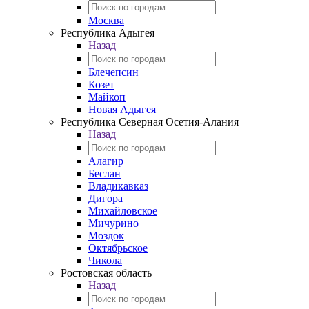
Москва
Республика Адыгея
Назад
Блечепсин
Козет
Майкоп
Новая Адыгея
Республика Северная Осетия-Алания
Назад
Алагир
Беслан
Владикавказ
Дигора
Михайловское
Мичурино
Моздок
Октябрьское
Чикола
Ростовская область
Назад