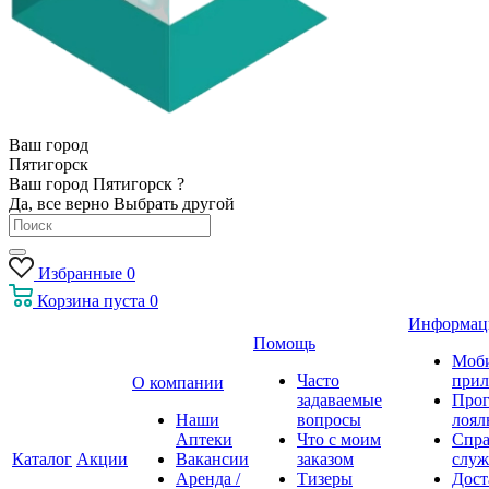
Ваш город
Пятигорск
Ваш город Пятигорск ?
Да, все верно
Выбрать другой
Избранные
0
Корзина
пуста
0
Информац
Помощь
Моб
Часто
прил
О компании
задаваемые
Про
Наши
вопросы
лоял
Аптеки
Что с моим
Спра
Каталог
Акции
Вакансии
заказом
служ
Аренда /
Тизеры
Дост