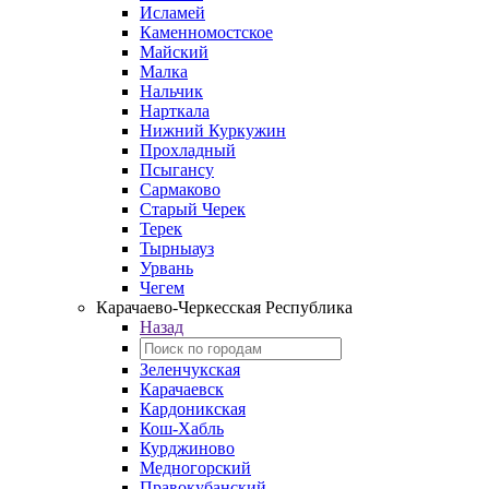
Исламей
Каменномостское
Майский
Малка
Нальчик
Нарткала
Нижний Куркужин
Прохладный
Псыгансу
Сармаково
Старый Черек
Терек
Тырныауз
Урвань
Чегем
Карачаево-Черкесская Республика
Назад
Зеленчукская
Карачаевск
Кардоникская
Кош-Хабль
Курджиново
Медногорский
Правокубанский