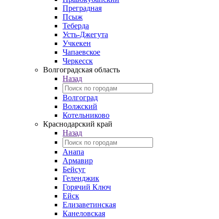
Преградная
Псыж
Теберда
Усть-Джегута
Учкекен
Чапаевское
Черкесск
Волгоградская область
Назад
Волгоград
Волжский
Котельниково
Краснодарский край
Назад
Анапа
Армавир
Бейсуг
Геленджик
Горячий Ключ
Ейск
Елизаветинская
Канеловская