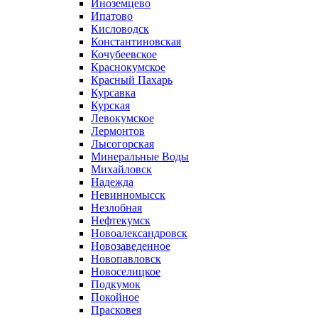
Иноземцево
Ипатово
Кисловодск
Константиновская
Кочубеевское
Краснокумское
Красный Пахарь
Курсавка
Курская
Левокумское
Лермонтов
Лысогорская
Минеральные Воды
Михайловск
Надежда
Невинномысск
Незлобная
Нефтекумск
Новоалександровск
Новозаведенное
Новопавловск
Новоселицкое
Подкумок
Покойное
Прасковея