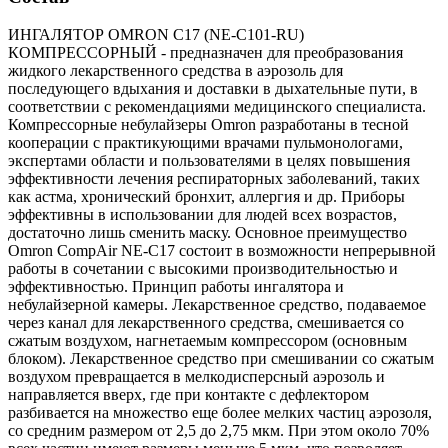
ИНГАЛЯТОР OMRON C17 (NE-C101-RU)
КОМПРЕССОРНЫЙ - предназначен для преобразования
жидкого лекарственного средства в аэрозоль для
последующего вдыхания и доставки в дыхательные пути, в
соответствии с рекомендациями медицинского специалиста.
Компрессорные небулайзеры Omron разработаны в тесной
кооперации с практикующими врачами пульмонологами,
экспертами области и пользователями в целях повышения
эффективности лечения респираторных заболеваний, таких
как астма, хронический бронхит, аллергия и др. Приборы
эффективны в использовании для людей всех возрастов,
достаточно лишь сменить маску. Основное преимущество
Omron CompAir NE-C17 состоит в возможности непрерывной
работы в сочетании с высокими производительностью и
эффективностью. Принцип работы ингалятора и
небулайзерной камеры. Лекарственное средство, подаваемое
через канал для лекарственного средства, смешивается со
сжатым воздухом, нагнетаемым компрессором (основным
блоком). Лекарственное средство при смешивании со сжатым
воздухом превращается в мелкодисперсный аэрозоль и
направляется вверх, где при контакте с дефлектором
разбивается на множество еще более мелких частиц аэрозоля,
со средним размером от 2,5 до 2,75 мкм. При этом около 70%