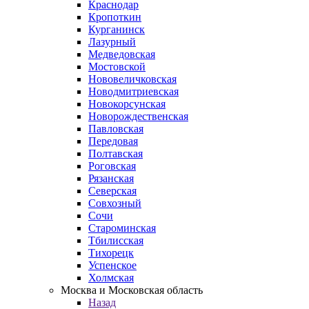
Краснодар
Кропоткин
Курганинск
Лазурный
Медведовская
Мостовской
Нововеличковская
Новодмитриевская
Новокорсунская
Новорождественская
Павловская
Передовая
Полтавская
Роговская
Рязанская
Северская
Совхозный
Сочи
Староминская
Тбилисская
Тихорецк
Успенское
Холмская
Москва и Московская область
Назад