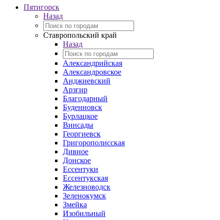
Пятигорск
Назад
Ставропольский край
Назад
Александрийская
Александровское
Анджиевский
Арзгир
Благодарный
Буденновск
Бурлацкое
Винсады
Георгиевск
Григорополисская
Дивное
Донское
Ессентуки
Ессентукская
Железноводск
Зеленокумск
Змейка
Изобильный