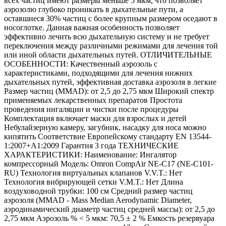
всех частиц имеют размеры меньше 5 мкм, что позволяет
аэрозолю глубоко проникать в дыхательные пути, а
оставшиеся 30% частиц с более крупным размером оседают в
носоглотке. Данная важная особенность позволяет
эффективно лечить всю дыхательную систему и не требует
переключения между различными режимами для лечения той
или иной области дыхательных путей. ОТЛИЧИТЕЛЬНЫЕ
ОСОБЕННОСТИ: Качественный аэрозоль с
характеристиками, подходящими для лечения нижних
дыхательных путей, эффективная доставка аэрозоля в легкие
Размер частиц (MMAD): от 2,5 до 2,75 мкм Широкий спектр
применяемых лекарственных препаратов Простота
проведения ингаляции и чистки после процедуры
Комплектация включает маски для взрослых и детей
Небулайзерную камеру, загубник, насадку для носа можно
кипятить Соответствие Европейскому стандарту EN 13544-
1:2007+A1:2009 Гарантия 3 года ТЕХНИЧЕСКИЕ
ХАРАКТЕРИСТИКИ: Наименование: Ингалятор
компрессорный Модель: Omron CompAir NE-C17 (NE-C101-
RU) Технология виртуальных клапанов V.V.T.: Нет
Технология вибрирующей сетки V.M.T.: Нет Длина
воздуховодной трубки: 100 см Средний размер частиц
аэрозоля (MMAD - Mass Median Aerodynamic Diameter,
аэродинамический диаметр частиц средней массы): от 2,5 до
2,75 мкм Аэрозоль % < 5 мкм: 70,5 ± 2 % Емкость резервуара