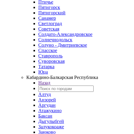
Птичье
Пятигорск
Пятигорский
Санамер
Светлоград
Советская
Солдато-Александровское
Солнечнодольск
Солуно - Дмитриевское
Спасское
Ставрополь
Суворовская
Татарка
Юца
Кабардино‑Балкарская Республика
Назад
Алтуд
Анзорей
Аргудан
Атажукино
Баксан
Дыгулыбгей
Залукокоаже
Заюково