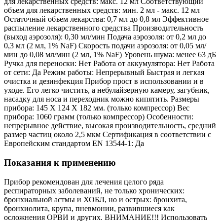
для лекарственных средств: макс. 12 мл Соответствующий
объем для лекарственных средств: мин. 2 мл - макс. 12 мл
Остаточный объем лекарства: 0,7 мл до 0,8 мл Эффективное
распыление лекарственного средства Производительность
(выход аэрозоля): 0,30 мл/мин Подача аэрозоля: от 0,2 мл до
0,3 мл (2 мл, 1% NaF) Скорость подачи аэрозоля: от 0,05 мл/
мин до 0,08 мл/мин (2 мл, 1% NaF) Уровень шума: менее 63 дБ
Ручка для переноски: Нет Работа от аккумулятора: Нет Работа
от сети: Да Режим работы: Непрерывный Быстрая и легкая
очистка и дезинфекция Прибор прост в использовании и в
уходе. Его легко чистить, а небулайзерную камеру, загубник,
насадку для носа и переходник можно кипятить. Размеры
прибора: 145 X 124 X 182 мм. (только компрессор) Вес
прибора: 1060 грамм (только компрессор) Особенности:
непрерывное действие, высокая производительность, средний
размер частиц около 2,5 мкм Сертификация в соответствии с
Европейским стандартом EN 13544-1: Да
Показания к применению
Прибор рекомендован для лечения целого ряда
респираторных заболеваний, не только хронических:
бронхиальной астмы и ХОБЛ, но и острых: бронхита,
бронхиолита, крупа, пневмонии, развившиеся как
осложнения ОРВИ и других. ВНИМАНИЕ!!! Использовать