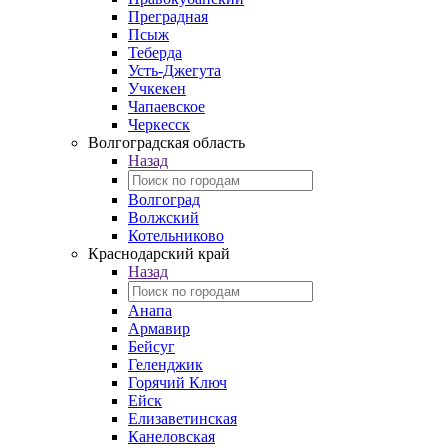
Преградная
Псыж
Теберда
Усть-Джегута
Учкекен
Чапаевское
Черкесск
Волгоградская область
Назад
Волгоград
Волжский
Котельниково
Краснодарский край
Назад
Анапа
Армавир
Бейсуг
Геленджик
Горячий Ключ
Ейск
Елизаветинская
Канеловская