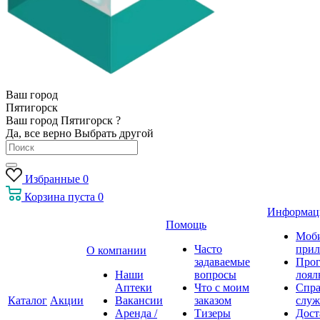
Ваш город
Пятигорск
Ваш город Пятигорск ?
Да, все верно
Выбрать другой
Избранные
0
Корзина
пуста
0
Информац
Помощь
Моб
Часто
прил
О компании
задаваемые
Про
Наши
вопросы
лоял
Аптеки
Что с моим
Спра
Каталог
Акции
Вакансии
заказом
служ
Аренда /
Тизеры
Дост