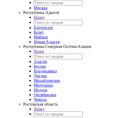
Москва
Республика Адыгея
Назад
Блечепсин
Козет
Майкоп
Новая Адыгея
Республика Северная Осетия-Алания
Назад
Алагир
Беслан
Владикавказ
Дигора
Михайловское
Мичурино
Моздок
Октябрьское
Чикола
Ростовская область
Назад