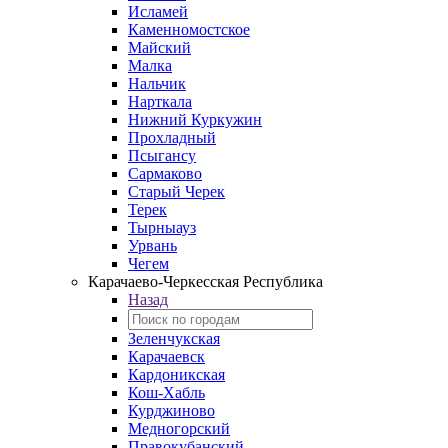
Исламей
Каменномостское
Майский
Малка
Нальчик
Нарткала
Нижний Куркужин
Прохладный
Псыгансу
Сармаково
Старый Черек
Терек
Тырныауз
Урвань
Чегем
Карачаево-Черкесская Республика
Назад
Зеленчукская
Карачаевск
Кардоникская
Кош-Хабль
Курджиново
Медногорский
Правокубанский