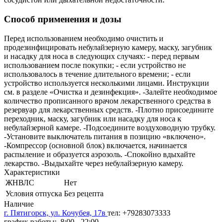
Способ применения и дозы
Перед использованием необходимо очистить и
продезинфицировать небулайзерную камеру, маску, загубник
и насадку для носа в следующих случаях: - перед первым
использованием после покупки; - если устройство не
использовалось в течение длительного времени; - если
устройство используется несколькими лицами. Инструкции
см. в разделе «Очистка и дезинфекция». -Залейте необходимое
количество прописанного врачом лекарственного средства в
резервуар для лекарственных средств. -Плотно присоедините
переходник, маску, загубник или насадку для носа к
небулайзерной камере. -Подсоедините воздуховодную трубку.
-Установите выключатель питания в позицию «включено».
-Компрессор (основной блок) включается, начинается
распыление и образуется аэрозоль. -Спокойно вдыхайте
лекарство. -Выдыхайте через небулайзерную камеру.
Характеристики
ЖНВЛС
Нет
Условия отпуска
Без рецепта
Наличие
г. Пятигорск, ул. Кочубея, 17в
тел: +79283073333
график работы: 8:00 - 22:00