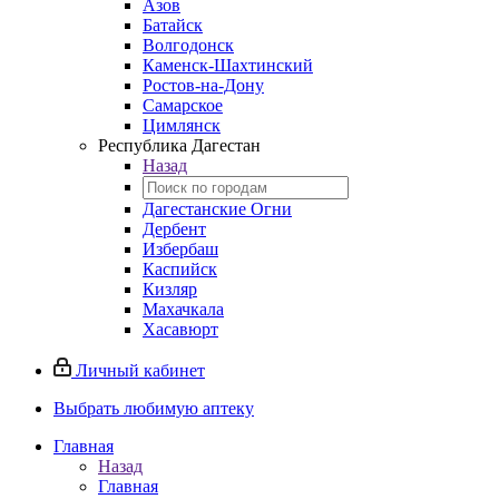
Азов
Батайск
Волгодонск
Каменск-Шахтинский
Ростов-на-Дону
Самарское
Цимлянск
Республика Дагестан
Назад
Дагестанские Огни
Дербент
Избербаш
Каспийск
Кизляр
Махачкала
Хасавюрт
Личный кабинет
Выбрать любимую аптеку
Главная
Назад
Главная