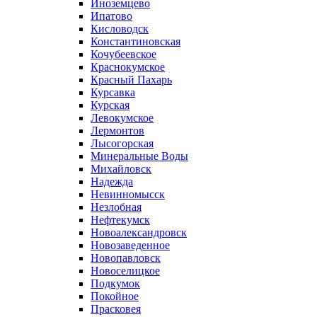
Иноземцево
Ипатово
Кисловодск
Константиновская
Кочубеевское
Краснокумское
Красный Пахарь
Курсавка
Курская
Левокумское
Лермонтов
Лысогорская
Минеральные Воды
Михайловск
Надежда
Невинномысск
Незлобная
Нефтекумск
Новоалександровск
Новозаведенное
Новопавловск
Новоселицкое
Подкумок
Покойное
Прасковея