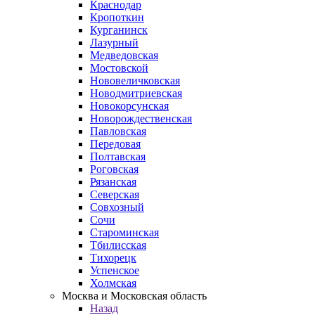
Краснодар
Кропоткин
Курганинск
Лазурный
Медведовская
Мостовской
Нововеличковская
Новодмитриевская
Новокорсунская
Новорождественская
Павловская
Передовая
Полтавская
Роговская
Рязанская
Северская
Совхозный
Сочи
Староминская
Тбилисская
Тихорецк
Успенское
Холмская
Москва и Московская область
Назад