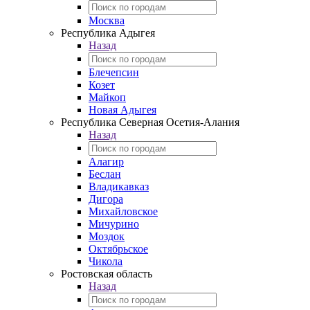
Москва
Республика Адыгея
Назад
Блечепсин
Козет
Майкоп
Новая Адыгея
Республика Северная Осетия-Алания
Назад
Алагир
Беслан
Владикавказ
Дигора
Михайловское
Мичурино
Моздок
Октябрьское
Чикола
Ростовская область
Назад