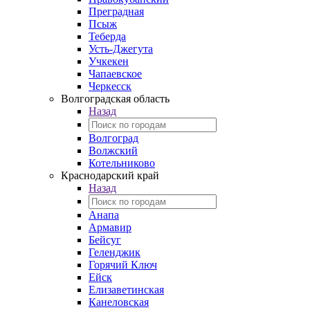
Преградная
Псыж
Теберда
Усть-Джегута
Учкекен
Чапаевское
Черкесск
Волгоградская область
Назад
Волгоград
Волжский
Котельниково
Краснодарский край
Назад
Анапа
Армавир
Бейсуг
Геленджик
Горячий Ключ
Ейск
Елизаветинская
Канеловская