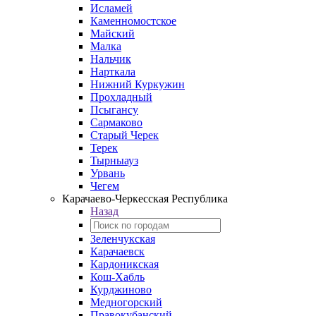
Исламей
Каменномостское
Майский
Малка
Нальчик
Нарткала
Нижний Куркужин
Прохладный
Псыгансу
Сармаково
Старый Черек
Терек
Тырныауз
Урвань
Чегем
Карачаево-Черкесская Республика
Назад
Зеленчукская
Карачаевск
Кардоникская
Кош-Хабль
Курджиново
Медногорский
Правокубанский