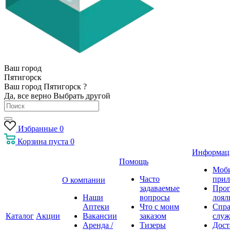
Ваш город
Пятигорск
Ваш город Пятигорск ?
Да, все верно
Выбрать другой
Избранные
0
Корзина
пуста
0
Информац
Помощь
Моб
Часто
прил
О компании
задаваемые
Про
Наши
вопросы
лоял
Аптеки
Что с моим
Спра
Каталог
Акции
Вакансии
заказом
служ
Аренда /
Тизеры
Дост