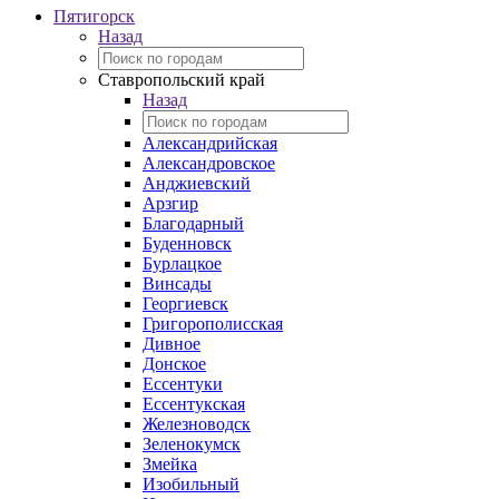
Пятигорск
Назад
Ставропольский край
Назад
Александрийская
Александровское
Анджиевский
Арзгир
Благодарный
Буденновск
Бурлацкое
Винсады
Георгиевск
Григорополисская
Дивное
Донское
Ессентуки
Ессентукская
Железноводск
Зеленокумск
Змейка
Изобильный