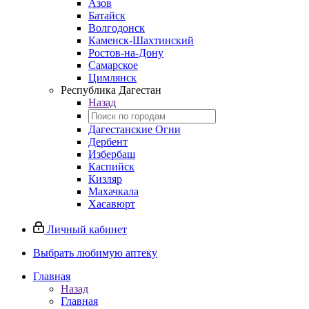
Азов
Батайск
Волгодонск
Каменск-Шахтинский
Ростов-на-Дону
Самарское
Цимлянск
Республика Дагестан
Назад
Дагестанские Огни
Дербент
Избербаш
Каспийск
Кизляр
Махачкала
Хасавюрт
Личный кабинет
Выбрать любимую аптеку
Главная
Назад
Главная