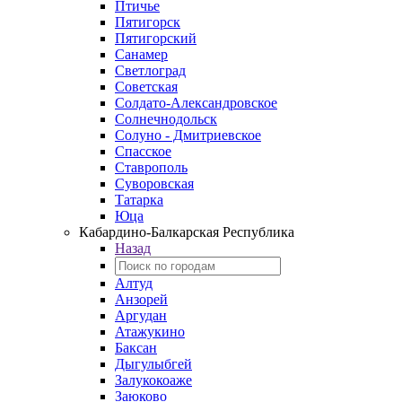
Птичье
Пятигорск
Пятигорский
Санамер
Светлоград
Советская
Солдато-Александровское
Солнечнодольск
Солуно - Дмитриевское
Спасское
Ставрополь
Суворовская
Татарка
Юца
Кабардино‑Балкарская Республика
Назад
Алтуд
Анзорей
Аргудан
Атажукино
Баксан
Дыгулыбгей
Залукокоаже
Заюково