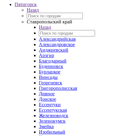
Пятигорск
Назад
Ставропольский край
Назад
Александрийская
Александровское
Анджиевский
Арзгир
Благодарный
Буденновск
Бурлацкое
Винсады
Георгиевск
Григорополисская
Дивное
Донское
Ессентуки
Ессентукская
Железноводск
Зеленокумск
Змейка
Изобильный