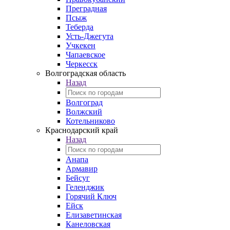
Преградная
Псыж
Теберда
Усть-Джегута
Учкекен
Чапаевское
Черкесск
Волгоградская область
Назад
Волгоград
Волжский
Котельниково
Краснодарский край
Назад
Анапа
Армавир
Бейсуг
Геленджик
Горячий Ключ
Ейск
Елизаветинская
Канеловская