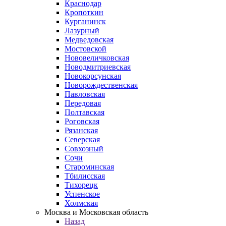
Краснодар
Кропоткин
Курганинск
Лазурный
Медведовская
Мостовской
Нововеличковская
Новодмитриевская
Новокорсунская
Новорождественская
Павловская
Передовая
Полтавская
Роговская
Рязанская
Северская
Совхозный
Сочи
Староминская
Тбилисская
Тихорецк
Успенское
Холмская
Москва и Московская область
Назад