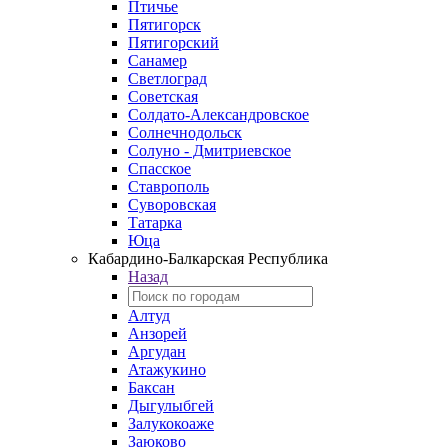
Птичье
Пятигорск
Пятигорский
Санамер
Светлоград
Советская
Солдато-Александровское
Солнечнодольск
Солуно - Дмитриевское
Спасское
Ставрополь
Суворовская
Татарка
Юца
Кабардино‑Балкарская Республика
Назад
Алтуд
Анзорей
Аргудан
Атажукино
Баксан
Дыгулыбгей
Залукокоаже
Заюково