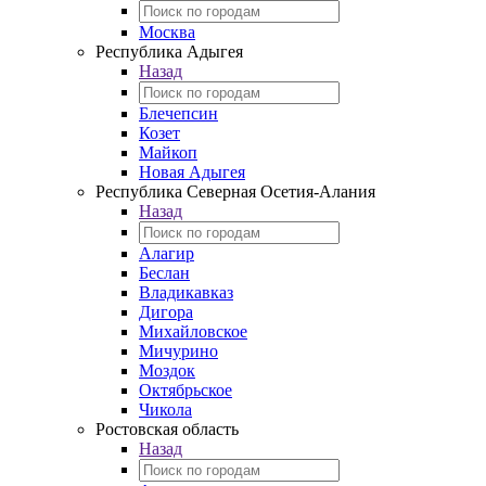
Москва
Республика Адыгея
Назад
Блечепсин
Козет
Майкоп
Новая Адыгея
Республика Северная Осетия-Алания
Назад
Алагир
Беслан
Владикавказ
Дигора
Михайловское
Мичурино
Моздок
Октябрьское
Чикола
Ростовская область
Назад