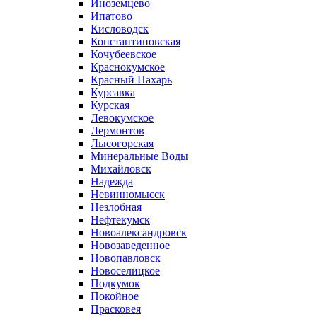
Иноземцево
Ипатово
Кисловодск
Константиновская
Кочубеевское
Краснокумское
Красный Пахарь
Курсавка
Курская
Левокумское
Лермонтов
Лысогорская
Минеральные Воды
Михайловск
Надежда
Невинномысск
Незлобная
Нефтекумск
Новоалександровск
Новозаведенное
Новопавловск
Новоселицкое
Подкумок
Покойное
Прасковея