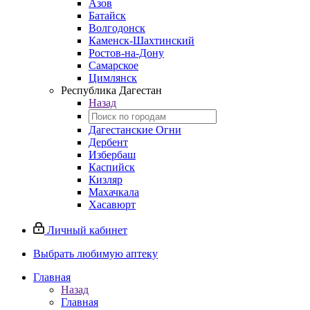
Азов
Батайск
Волгодонск
Каменск-Шахтинский
Ростов-на-Дону
Самарское
Цимлянск
Республика Дагестан
Назад
Дагестанские Огни
Дербент
Избербаш
Каспийск
Кизляр
Махачкала
Хасавюрт
Личный кабинет
Выбрать любимую аптеку
Главная
Назад
Главная