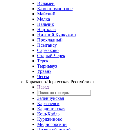
Исламей
Каменномостское
Майский
Малка
Нальчик
Нарткала
Нижний Куркужин
Прохладный
Псыгансу
Сармаково
Старый Черек
Терек
Тырныауз
Урвань
Чегем
Карачаево-Черкесская Республика
Назад
Зеленчукская
Карачаевск
Кардоникская
Кош-Хабль
Курджиново
Медногорский
Правокубанский