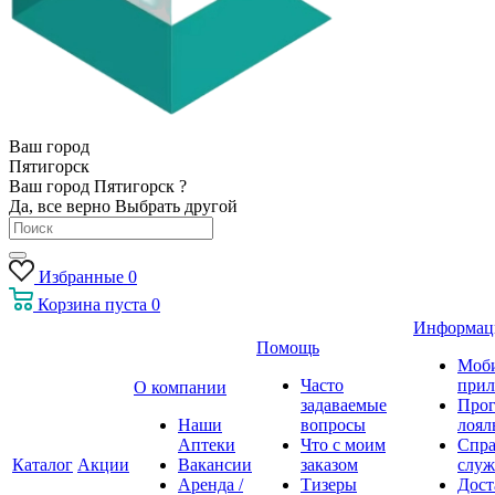
Ваш город
Пятигорск
Ваш город Пятигорск ?
Да, все верно
Выбрать другой
Избранные
0
Корзина
пуста
0
Информац
Помощь
Моб
Часто
прил
О компании
задаваемые
Про
Наши
вопросы
лоял
Аптеки
Что с моим
Спра
Каталог
Акции
Вакансии
заказом
служ
Аренда /
Тизеры
Дост