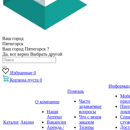
Ваш город
Пятигорск
Ваш город Пятигорск ?
Да, все верно
Выбрать другой
Избранные
0
Корзина
пуста
0
Информац
Помощь
Моб
Часто
прил
О компании
задаваемые
Про
Наши
вопросы
лоял
Аптеки
Что с моим
Спра
Каталог
Акции
Вакансии
заказом
служ
Аренда /
Тизеры
Дост