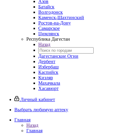
Азов
Батайск
Волгодонск
Каменск-Шахтинский
Ростов-на-Дону
Самарское
Цимлянск
Республика Дагестан
Назад
Дагестанские Огни
Дербент
Избербаш
Каспийск
Кизляр
Махачкала
Хасавюрт
Личный кабинет
Выбрать любимую аптеку
Главная
Назад
Главная