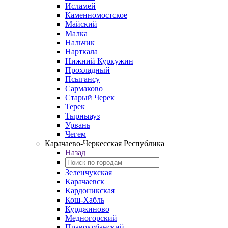
Исламей
Каменномостское
Майский
Малка
Нальчик
Нарткала
Нижний Куркужин
Прохладный
Псыгансу
Сармаково
Старый Черек
Терек
Тырныауз
Урвань
Чегем
Карачаево-Черкесская Республика
Назад
Зеленчукская
Карачаевск
Кардоникская
Кош-Хабль
Курджиново
Медногорский
Правокубанский