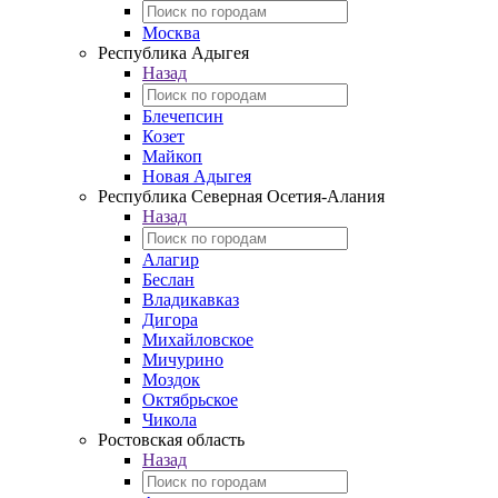
Москва
Республика Адыгея
Назад
Блечепсин
Козет
Майкоп
Новая Адыгея
Республика Северная Осетия-Алания
Назад
Алагир
Беслан
Владикавказ
Дигора
Михайловское
Мичурино
Моздок
Октябрьское
Чикола
Ростовская область
Назад