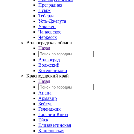
Преградная
Псыж
Теберда
Усть-Джегута
Учкекен
Чапаевское
Черкесск
Волгоградская область
Назад
Волгоград
Волжский
Котельниково
Краснодарский край
Назад
Анапа
Армавир
Бейсуг
Геленджик
Горячий Ключ
Ейск
Елизаветинская
Канеловская