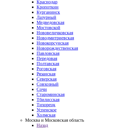
Краснодар
Кропоткин
Курганинск
Лазурный
Медведовская
Мостовской
Нововеличковская
Новодмитриевская
Новокорсунская
Новорождественская
Павловская
Передовая
Полтавская
Роговская
Рязанская
Северская
Совхозный
Сочи
Староминская
Тбилисская
Тихорецк
Успенское
Холмская
Москва и Московская область
Назад