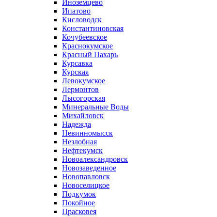
Иноземцево
Ипатово
Кисловодск
Константиновская
Кочубеевское
Краснокумское
Красный Пахарь
Курсавка
Курская
Левокумское
Лермонтов
Лысогорская
Минеральные Воды
Михайловск
Надежда
Невинномысск
Незлобная
Нефтекумск
Новоалександровск
Новозаведенное
Новопавловск
Новоселицкое
Подкумок
Покойное
Прасковея