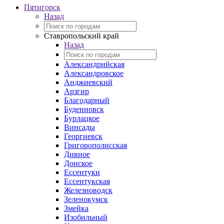
Пятигорск
Назад
Ставропольский край
Назад
Александрийская
Александровское
Анджиевский
Арзгир
Благодарный
Буденновск
Бурлацкое
Винсады
Георгиевск
Григорополисская
Дивное
Донское
Ессентуки
Ессентукская
Железноводск
Зеленокумск
Змейка
Изобильный