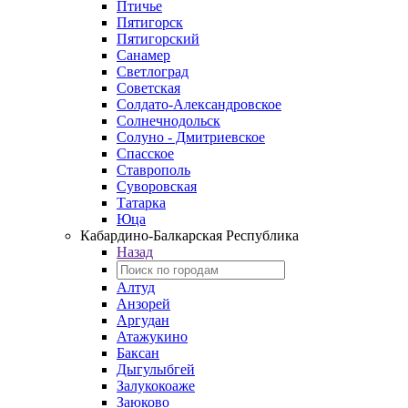
Птичье
Пятигорск
Пятигорский
Санамер
Светлоград
Советская
Солдато-Александровское
Солнечнодольск
Солуно - Дмитриевское
Спасское
Ставрополь
Суворовская
Татарка
Юца
Кабардино‑Балкарская Республика
Назад
Алтуд
Анзорей
Аргудан
Атажукино
Баксан
Дыгулыбгей
Залукокоаже
Заюково