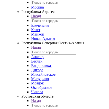
Москва
Республика Адыгея
Назад
Блечепсин
Козет
Майкоп
Новая Адыгея
Республика Северная Осетия-Алания
Назад
Алагир
Беслан
Владикавказ
Дигора
Михайловское
Мичурино
Моздок
Октябрьское
Чикола
Ростовская область
Назад