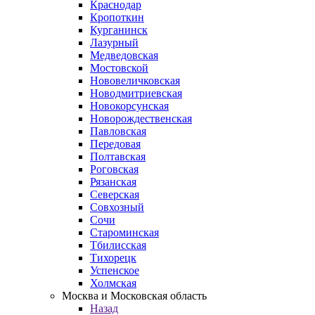
Краснодар
Кропоткин
Курганинск
Лазурный
Медведовская
Мостовской
Нововеличковская
Новодмитриевская
Новокорсунская
Новорождественская
Павловская
Передовая
Полтавская
Роговская
Рязанская
Северская
Совхозный
Сочи
Староминская
Тбилисская
Тихорецк
Успенское
Холмская
Москва и Московская область
Назад