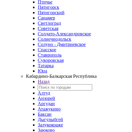
Птичье
Пятигорск
Пятигорский
Санамер
Светлоград
Советская
Солдато-Александровское
Солнечнодольск
Солуно - Дмитриевское
Спасское
Ставрополь
Суворовская
Татарка
Юца
Кабардино‑Балкарская Республика
Назад
Алтуд
Анзорей
Аргудан
Атажукино
Баксан
Дыгулыбгей
Залукокоаже
Заюково