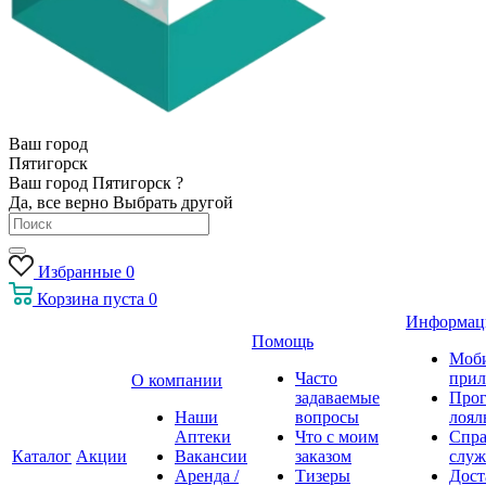
Ваш город
Пятигорск
Ваш город Пятигорск ?
Да, все верно
Выбрать другой
Избранные
0
Корзина
пуста
0
Информац
Помощь
Моб
Часто
прил
О компании
задаваемые
Про
Наши
вопросы
лоял
Аптеки
Что с моим
Спра
Каталог
Акции
Вакансии
заказом
служ
Аренда /
Тизеры
Дост