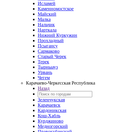
Исламей
Каменномостское
Майский
Малка
Нальчик
Нарткала
Нижний Куркужин
Прохладный
Псыгансу
Сармаково
Старый Черек
Терек
Тырныауз
Урвань
Чегем
Карачаево-Черкесская Республика
Назад
Зеленчукская
Карачаевск
Кардоникская
Кош-Хабль
Курджиново
Медногорский
Правокубанский