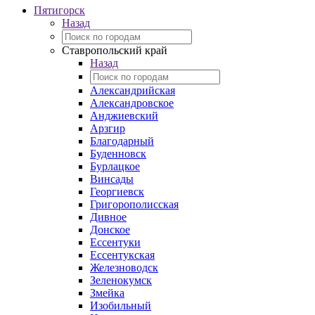
Пятигорск
Назад
Ставропольский край
Назад
Александрийская
Александровское
Анджиевский
Арзгир
Благодарный
Буденновск
Бурлацкое
Винсады
Георгиевск
Григорополисская
Дивное
Донское
Ессентуки
Ессентукская
Железноводск
Зеленокумск
Змейка
Изобильный