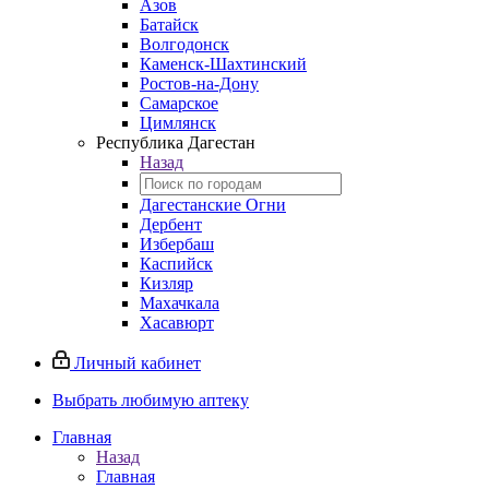
Азов
Батайск
Волгодонск
Каменск-Шахтинский
Ростов-на-Дону
Самарское
Цимлянск
Республика Дагестан
Назад
Дагестанские Огни
Дербент
Избербаш
Каспийск
Кизляр
Махачкала
Хасавюрт
Личный кабинет
Выбрать любимую аптеку
Главная
Назад
Главная