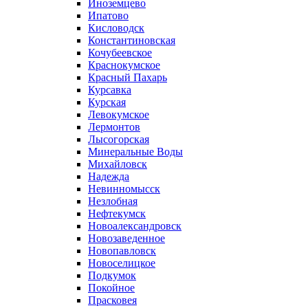
Иноземцево
Ипатово
Кисловодск
Константиновская
Кочубеевское
Краснокумское
Красный Пахарь
Курсавка
Курская
Левокумское
Лермонтов
Лысогорская
Минеральные Воды
Михайловск
Надежда
Невинномысск
Незлобная
Нефтекумск
Новоалександровск
Новозаведенное
Новопавловск
Новоселицкое
Подкумок
Покойное
Прасковея