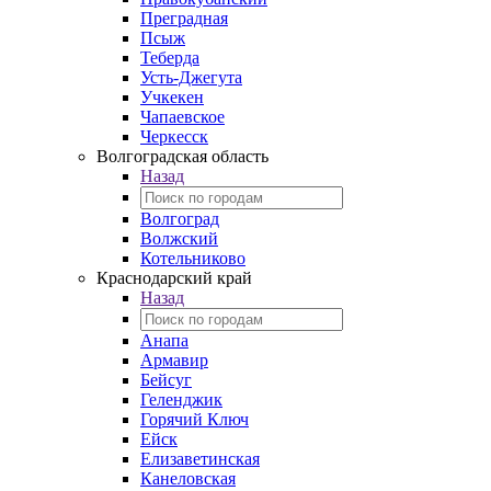
Преградная
Псыж
Теберда
Усть-Джегута
Учкекен
Чапаевское
Черкесск
Волгоградская область
Назад
Волгоград
Волжский
Котельниково
Краснодарский край
Назад
Анапа
Армавир
Бейсуг
Геленджик
Горячий Ключ
Ейск
Елизаветинская
Канеловская