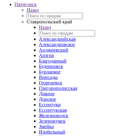
Пятигорск
Назад
Ставропольский край
Назад
Александрийская
Александровское
Анджиевский
Арзгир
Благодарный
Буденновск
Бурлацкое
Винсады
Георгиевск
Григорополисская
Дивное
Донское
Ессентуки
Ессентукская
Железноводск
Зеленокумск
Змейка
Изобильный