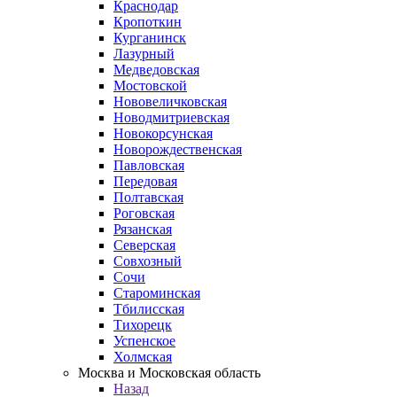
Краснодар
Кропоткин
Курганинск
Лазурный
Медведовская
Мостовской
Нововеличковская
Новодмитриевская
Новокорсунская
Новорождественская
Павловская
Передовая
Полтавская
Роговская
Рязанская
Северская
Совхозный
Сочи
Староминская
Тбилисская
Тихорецк
Успенское
Холмская
Москва и Московская область
Назад