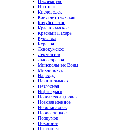
Иноземцево
Ипатово
Кисловодск
Константиновская
Кочубеевское
Краснокумское
Красный Пахарь
Курсавка
Курская
Левокумское
Лермонтов
Лысогорская
Минеральные Воды
Михайловск
Надежда
Невинномысск
Незлобная
Нефтекумск
Новоалександровск
Новозаведенное
Новопавловск
Новоселицкое
Подкумок
Покойное
Прасковея