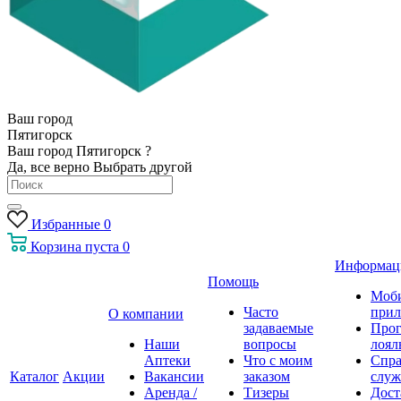
Ваш город
Пятигорск
Ваш город Пятигорск ?
Да, все верно
Выбрать другой
Избранные
0
Корзина
пуста
0
Информац
Помощь
Моб
Часто
прил
О компании
задаваемые
Про
Наши
вопросы
лоял
Аптеки
Что с моим
Спра
Каталог
Акции
Вакансии
заказом
служ
Аренда /
Тизеры
Дост