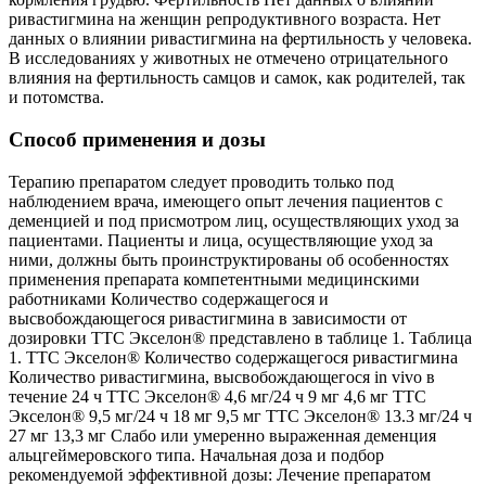
ривастигмина на женщин репродуктивного возраста. Нет
данных о влиянии ривастигмина на фертильность у человека.
В исследованиях у животных не отмечено отрицательного
влияния на фертильность самцов и самок, как родителей, так
и потомства.
Способ применения и дозы
Терапию препаратом следует проводить только под наблюдением врача, имеющего опыт лечения пациентов с деменцией и под присмотром лиц, осуществляющих уход за пациентами. Пациенты и лица, осуществляющие уход за ними, должны быть проинструктированы об особенностях применения препарата компетентными медицинскими работниками Количество содержащегося и высвобождающегося ривастигмина в зависимости от дозировки ТТС Экселон® представлено в таблице 1. Таблица 1. ТТС Экселон® Количество содержащегося ривастигмина Количество ривастигмина, высвобождающегося in vivo в течение 24 ч ТТС Экселон® 4,6 мг/24 ч 9 мг 4,6 мг ТТС Экселон® 9,5 мг/24 ч 18 мг 9,5 мг ТТС Экселон® 13.3 мг/24 ч 27 мг 13,3 мг Слабо или умеренно выраженная деменция альцгеймеровского типа. Начальная доза и подбор рекомендуемой эффективной дозы: Лечение препаратом следует начинать с применения ТТС Экселон® 4,6 мг/24 ч 1 раз в день. После 4-х недель лечения минимум, при хорошей переносимости, дозу препарата следует увеличить до рекомендуемой эффективной дозы путем применения ТТС Экселон® 9,5 мг/24 ч, которую можно применять до тех пор, пока сохраняется терапевтический эффект. Наращивание дозы: Для продолжительного лечения, при наличии терапевтической эффективности у пациента, рекомендуется применение ТТС Экселон® 9,5 мг/24 ч. При хорошей переносимости препарата и, как минимум, после 6 месяцев лечения ТТС Экселон® 9,5 мг/24 ч, лечащий врач при необходимости достижения дополнительного терапевтического эффекта может увеличить дозу до 13,3 мг/24 ч у пациентов, у которых, несмотря на применение ТТС Экселон® 9,5 мг/24 ч, наблюдается значимое нарушение когнитивных функций (например, ухудшение результатов по КШОПС) и/или ухудшение функционального статуса (на основании субъективной оценки врача). Тяжелая деменция альцгеймеровского типа Начальная доза и подбор рекомендуемой эффективной дозы: Лечение препаратом следует начинать с применения ТТС Экселон® 4,6 мг/24 ч 1 раз в день. Дозу препарата следует последовательно увеличить сначала до 9,5 мг/24 ч, а затем до эффективной дозы 13,3 мг/24 ч. Каждое увеличение дозы возможно лишь после 4-х недель лечения минимум и при хорошей переносимости предыдущей дозы. Доза свыше 13,3 мг/24 ч. не оказывает значимого преимущества, но увеличивает частоту побочных эффектов. Прерывание лечения: Следует регулярно проводить оценку клинического эффекта терапии препаратом Экселон® ТТС. При отсутствии клинического эффекта от терапии при применении оптимальных доз ТТС Экселон® следует прекратить терапию препаратом. Следует временно прекратить терапию препаратом в случае возникновения нежелательных явлений со стороны пищеварительной системы и/или ухудшения существующих экстрапирамидных симптомов (в т.ч. тремора) до их разрешения. Если перерыв в применении препарата составил не более трех дней, можно возобновить применение препарата в той же дозе. В случае большей продолжительности периода отмены, возобновлять лечение следует с начальной дозы (Экселон® ТТС 4,6 мг/24 ч). Пациенты, лечение ривастигмином которых проводилось в виде капсул или раствора для приема внутрь могут перейти на лечение ТТС Экселон®, следующим образом: - У пациентов, получавших пероральную терапию ривастигмином в дозе менее или равную 6 мг в сутки, лечение следует начинать с применения ТТС Экселон® 4,6 мг/24 ч. - У пациентов, получавших пероральную терапию ривастигмином в стабильной и хорошо переносимой дозе 9 мг в сутки, лечение можно начинать сразу с применения ТТС Экселон® 9,5 мг/24 ч. Но если пероральная терапия не была стабильной и хорошо переносимой, переход на трансдермальную форму рекомендовано начинать с дозы 4,6 мг/24 ч. - У пациентов, получавших пероральную терапию ривастигмином в дозе 12 мг в сутки, лечение можно начинать сразу с применения ТТС Экселон® 9,5 мг/24 ч. После 4-х недель лечения минимум, при хорошей переносимости, дозу препарата ТТС Экселон® 4,6 мг/24 ч следует увеличить до рекомендуемой эффективной дозы путем применения ТТС Экселон 9,5 мг/24 ч. Лечение ТТС Экселон® рекомендуется начинать на следующий день после применения последней пероральной дозы ривастигмина. Пациенты с массой тела менее 50 кг У пациентов с массой тела менее 50 кг отмечалось более частое развитие нежелательных явлений (НЯ) и отмены терапии в связи с возникновением НЯ, поэтому при повышении дозы у этой группы пациентов следует соблюдать особую осторожность, тщательно титровать дозу и наблюдать на предмет развития НЯ (например, чрезмерной тошноты или рвоты), а также рассматривать возможность снижения дозы препарата путем применения ТТС Экселон® 4,6 мг/24 ч. в случае развития таких НЯ. Особую осторожность следует соблюдать при титровании дозы свыше рекомендованной эффективной дозы ТТС Экселон® 9,5 мг/24 ч. Пациенты с нарушениями функции печени Коррекции режима дозирования ТТС Экселон® не требуется. Однако вследствие увеличения экспозиции ривастигмина, наблюдавшегося при приеме ривастигмина внутрь у пациентов с нарушениями функции печени легкой и средней степени тяжести, рекомендуется тщательно титровать дозу ривастигмина в соответствии с индивидуальной переносимостью у пациентов данной категории. Изучение применения ТТС Экселон® у пациентов с тяжелыми нарушениями функции печени не проводилось. Следует соблюдать особую осторожность при титровании дозы у пациентов даной категории (см. разделы "Особые указания", "Фармакологические свойства"). У пациентов с клинически выраженными нарушениями функции печени может отмечаться более частое развитие дозозависимых нежелательных явлений, в связи с чем у пациентов данной категории следует рассматривать возможность применения ТТС Экселон® 4,6 мг/24 ч. в качестве начальной и максимальной дозы. Пациенты с нарушениями функции почек Коррекции режима дозирования ТТС Экселон® не требуется. Однако вследствие увеличения экспозиции ривастигмина, наблюдавшегося при приеме ривастигмина внутрь у пациентов с нарушениями функции почек легкой и средней степени тяжести, рекомендуется тщательно титровать дозу ривастигмина в соответствии с индивидуальной переносимостью у пациентов данной категории. У пациентов с клинически выраженными нарушениями функции почек может отмечаться более частое развитие дозозависимых нежелательных явлений, в связи с чем у пациентов данной категории следует рассматривать возможность применения ТТС Экселон® 4,6 мг/24 ч. в качестве начальной и максимальной дозы. Применение у детей Применение ривастигмина у детей не изучалось, поэтому детям применять препарат не рекомендуется. ИНСТРУКЦИИ ПО ПРИМЕНЕНИЮ ВНИМАНИЕ!!! - Каждую последующую трансдермальную терапевтическую систему (ТТС) Экселон® следует наклеивать только после удаления предыдущей. - Единовременно можно использовать только одну ТТС Экселон®. - ТТС Экселон® нельзя резать или делить на части, а также повреждать любым способом. - Следует плотно прижать ладонью ТТС Экселон® в месте прикрепления в течение как минимум 30 секунд. Место прикреплении ТТС Экселон® - ТТС Экселон® наклеивают на чистую, сухую, неповрежденную кожу с минимальным волосяным покровом. - Нe следует использовать кремы, лосьоны, масла, пудру и другие средства по уходу за кожей в области прикрепления препарата во избежание его отклеивания. - ТТС Экселон® нельзя наклеивать на покрасневшую, покрытую сыпью, раздраженную или поврежденную кожу. - Следует наклеивать только одну ТТС Экселон® в сутки только на один из участков тела: - Левое или правое плечо; - Верхняя часть грудной клетки слева или справа (не следует наклеивать на область молочной железы); - Верхняя часть спины слева или справа; - Нижняя часть спины слева или справа. Каждые 24 часа следует удалять предыдущую ТТС Экселон® перед тем как наклеить одну новую ТТС Экселон® на один из показанных ниже участков тела. Во избежание раздражения кожи каждую последующую ТТС Экселон® следует наклеивать на другой участок кожи (можно в пределах одной и той же анатомической области). Например, если вы прикрепили ТТС Экселон® на область поясницы справа, то в следующий раз разместите систему слева. Для минимизации риска раздражения кожи ТТС может быть наклеена на один и тот же участок кожи только с интервалом в две недели. ТТС Экселон® представляет собой тонкий, непрозрачный, пластичный пластырь для наклеивания на кожу. Не извлекайте ТТС Экселон® из запаянного пакета и не удаляйте предыдущую ТТС Экселон®, если не планируете приклеить новую. Препарат следует использовать сразу после извлечения из запаянного пакета. - Осторожно снимите предыдущую ТТС Экселон®. - Если вы впервые начинаете лечение препаратом или возобновляете лечение препаратом после перерыва, пожалуйста, следуйте инструкции по прикреплению ТТС Экселон®, начиная со следующего рисунка ниже. - Препарат извлекают из запаянного пакета непосредственно перед применением. - Для извлечения ТТС Экселон® разрежьте пакет по обозначенной пунктиром линии или бороздке. - Клейкая сторона ТТС Экселон® покрыта защитной пленкой. - Следует аккуратно снять защитную пленку с одной стороны, предохраняющую клейкую сторону ТТС Экселон®, не касаясь клейкой поверхности. - Сразу после удаления защитной пленки наклейте ТТС Экселон® на кожу верхней или нижней половины спины, плеча или грудной клетки. - После прикрепления трансдермальной терапевтической системы к коже снимите верхний защитный слой с другой стороны ТТС. - Следует плотно прижать ладонью ТТС Экселон® в месте прикрепления в течение как минимум 30 секунд. Необходимо убедиться, что система плотно прилегает к коже, особенно по краям. При необходимости после наклеивания Вы можете написать на трансдермальной терапевтической системе тонкой шариковой ручкой дату прикрепления (например, день недели). ТТС Экселон® необходимо носить постоянно и заменить на новую через 24 часа. Прикрепление трансдермальной терапевтической системы на различные участки кожи позволяет выбрать наиболее удобные области тела, где система не будет соприкасаться с плотно прилегающей одеждой. Как удалять ТТС Экселон® - Осторожно отогнув один из уголков, медленно и аккурат