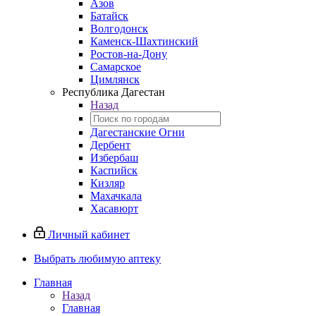
Азов
Батайск
Волгодонск
Каменск-Шахтинский
Ростов-на-Дону
Самарское
Цимлянск
Республика Дагестан
Назад
Дагестанские Огни
Дербент
Избербаш
Каспийск
Кизляр
Махачкала
Хасавюрт
Личный кабинет
Выбрать любимую аптеку
Главная
Назад
Главная