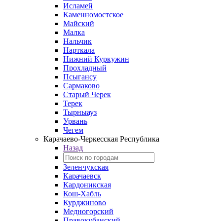
Исламей
Каменномостское
Майский
Малка
Нальчик
Нарткала
Нижний Куркужин
Прохладный
Псыгансу
Сармаково
Старый Черек
Терек
Тырныауз
Урвань
Чегем
Карачаево-Черкесская Республика
Назад
Зеленчукская
Карачаевск
Кардоникская
Кош-Хабль
Курджиново
Медногорский
Правокубанский