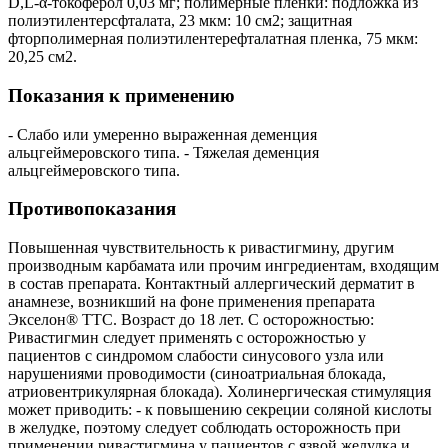
D,L-α-токоферол 0,03 мг; полимерные пленки: подложка из
полиэтилентерсфталата, 23 мкм: 10 см2; защитная
фторполимерная полиэтилентерефталатная пленка, 75 мкм:
20,25 см2.
Показания к применению
- Слабо или умеренно выраженная деменция
альцгеймеровского типа. - Тяжелая деменция
альцгеймеровского типа.
Противопоказания
Повышенная чувствительность к ривастигмину, другим
производным карбамата или прочим ингредиентам, входящим
в состав препарата. Контактный аллергический дерматит в
анамнезе, возникший на фоне применения препарата
Экселон® ТТС. Возраст до 18 лет. С осторожностью:
Ривастигмин следует применять с осторожностью у
пациентов с синдромом слабости синусового узла или
нарушениями проводимости (синоатриальная блокада,
атриовентрикулярная блокада). Холинергическая стимуляция
может приводить: - к повышению секреции соляной кислоты
в желудке, поэтому следует соблюдать осторожность при
применении ривастигмина у пациентов с язвой желудка и