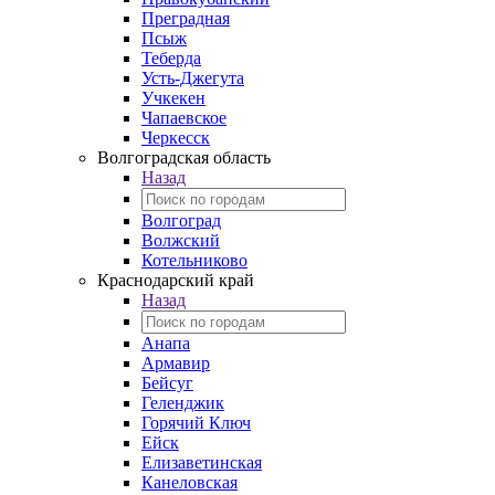
Преградная
Псыж
Теберда
Усть-Джегута
Учкекен
Чапаевское
Черкесск
Волгоградская область
Назад
Волгоград
Волжский
Котельниково
Краснодарский край
Назад
Анапа
Армавир
Бейсуг
Геленджик
Горячий Ключ
Ейск
Елизаветинская
Канеловская