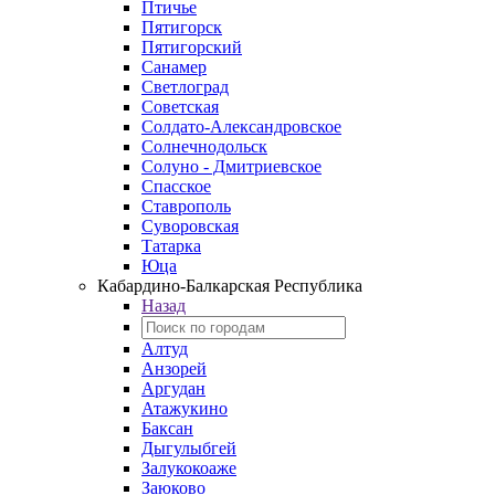
Птичье
Пятигорск
Пятигорский
Санамер
Светлоград
Советская
Солдато-Александровское
Солнечнодольск
Солуно - Дмитриевское
Спасское
Ставрополь
Суворовская
Татарка
Юца
Кабардино‑Балкарская Республика
Назад
Алтуд
Анзорей
Аргудан
Атажукино
Баксан
Дыгулыбгей
Залукокоаже
Заюково