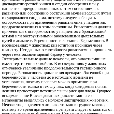
двенадцатиперстной кишки в стадии обострения или у
пациентов, предрасположенных к этим состояниям; - к
развитию или обострению обструкции мочевыводящих путей
и судорожного синдрома, поэтому следует соблюдать
осторожность при применении ривастигмина у пациентов,
предрасположенных к этим состояниям. Ривастигмин должен
применяться с осторожностью у пациентов с бронхиальной
астмой или обструктивными заболеваниями дыхательных
путей в анамнезе. Беременность и лактация: Беременность В
исследованиях у животных ривастигмин проникал через
плаценту. Нет данных о способности ривастигмина проникать
через гематоплацентарный барьер у человека.
Экспериментальные данные показали, что ривастигмин не
имеет тератогенных свойств. В исследованиях у животных
отмечалось увеличение продолжительности гестационного
периода. Безопасность применения препарата Экселон® при
беременности у человека до настоящего времени не
установлена, поэтому препарат можно применять при
беременности только в тех случаях, когда ожидаемая польза
лечения превосходит потенциальный риск для плода. Грудное
вскармливание В исследованиях ривастигмин и его
метаболиты выделялись с молоком лактирующих животных.
Неизвестно, выделяется ли ривастигмин в грудное молоко,
поэтому во время применения препарата следует отказаться от
кормления грудью. Фертильность Нет данных о влиянии