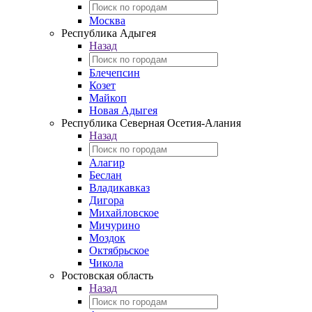
Москва
Республика Адыгея
Назад
Блечепсин
Козет
Майкоп
Новая Адыгея
Республика Северная Осетия-Алания
Назад
Алагир
Беслан
Владикавказ
Дигора
Михайловское
Мичурино
Моздок
Октябрьское
Чикола
Ростовская область
Назад