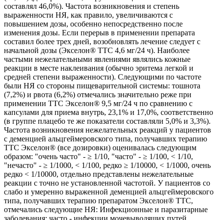
составлял 46,0%). Частота возникновения и степень
выраженности НЯ, как правило, увеличиваются с
повышением дозы, особенно непосредственно после
изменения дозы. Если перерыв в применении препарата
составил более трех дней, возобновлять лечение следует с
начальной дозы (Экселон® ТТС 4,6 мг/24 ч). Наиболее
частыми нежелательными явлениями являлись кожные
реакции в месте наклеивания (обычно эритема легкой и
средней степени выраженности). Следующими по частоте
были НЯ со стороны пищеварительной системы: тошнота
(7,2%) и рвота (6,2%) отмечались значительно реже при
применении ТТС Экселон® 9,5 мг/24 ч по сравнению с
капсулами для приема внутрь, 23,1% и 17,0%, соответственно
(в группе плацебо те же показатели составляли 5,0% и 3,3%).
Частота возникновения нежелательных реакций у пациентов
с деменцией альцгеймеровского типа, получавших терапию
ТТС Экселон® (все дозировки) оценивалась следующим
образом: "очень часто" - ≥ 1/10, "часто" - ≥ 1/100, < 1/10,
"нечасто" - ≥ 1/1000, < 1/100, редко ≥ 1/10000, < 1/1000, очень
редко < 1/10000, отдельно представлены нежелательные
реакции с точно не установленной частотой. У пациентов со
слабо и умеренно выраженной деменцией альцгеймеровского
типа, получавших терапию препаратом Экселон® ТТС,
отмечались следующие НЯ: Инфекционные и паразитарные
заболевания: часто - инфекции мочевыводящих путей.