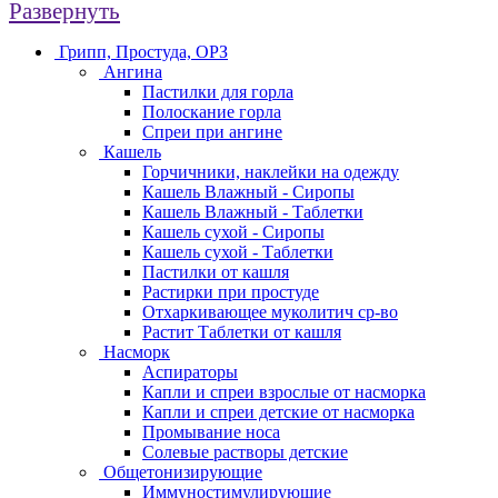
Развернуть
Грипп, Простуда, ОРЗ
Ангина
Пастилки для горла
Полоскание горла
Спреи при ангине
Кашель
Горчичники, наклейки на одежду
Кашель Влажный - Сиропы
Кашель Влажный - Таблетки
Кашель сухой - Сиропы
Кашель сухой - Таблетки
Пастилки от кашля
Растирки при простуде
Отхаркивающее муколитич ср-во
Растит Таблетки от кашля
Насморк
Аспираторы
Капли и спреи взрослые от насморка
Капли и спреи детские от насморка
Промывание носа
Солевые растворы детские
Общетонизирующие
Иммуностимулирующие