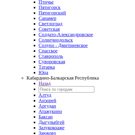
Птичье
Пятигорск
Пятигорский
Санамер
Светлоград
Советская
Солдато-Александровское
Солнечнодольск
Солуно - Дмитриевское
Спасское
Ставрополь
Суворовская
Татарка
Юца
Кабардино‑Балкарская Республика
Назад
Алтуд
Анзорей
Аргудан
Атажукино
Баксан
Дыгулыбгей
Залукокоаже
Заюково