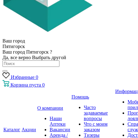
Ваш город
Пятигорск
Ваш город Пятигорск ?
Да, все верно
Выбрать другой
Избранные
0
Корзина
пуста
0
Информац
Помощь
Моб
Часто
прил
О компании
задаваемые
Про
Наши
вопросы
лоял
Аптеки
Что с моим
Спра
Каталог
Акции
Вакансии
заказом
служ
Аренда /
Тизеры
Дост