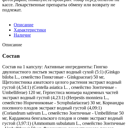
кассе. Лекарственные препараты обмену или возврату не
подлежат.
Описание
Характеристики
Наличие
Описание
Состав
Состав на 1 капсулу: Активные ингредиенты: Гингко
двулопастного листьев экстракт водный сухой (5:1) (Ginkgo
biloba L., семейство Гинкговые - Ginkgoaceae) 50 мг,
Щитолистника азиатского целого растения экстракт водный
густой (4,54:1) (Centella asiatica L. , семейство Зонтичные -
Umbelliferae) 120 мг, Герпестиса моньера надземных частей
экстракт водный густой (4,23:1) (Herpestis monniera L.,
семейство Норичниковые - Scrophulariaceae) 30 мг, Кориандра
посевного плодов экстракт водный густой (4,09:1)
(Coriandrum sativum L., семейство Зонтичные - Umbelliferae 50
мг, Кардамона бенгальского плодов и семян экстракт водный
густой (3,97:1) (Ammomum subulatum L., семейство Зонтичные