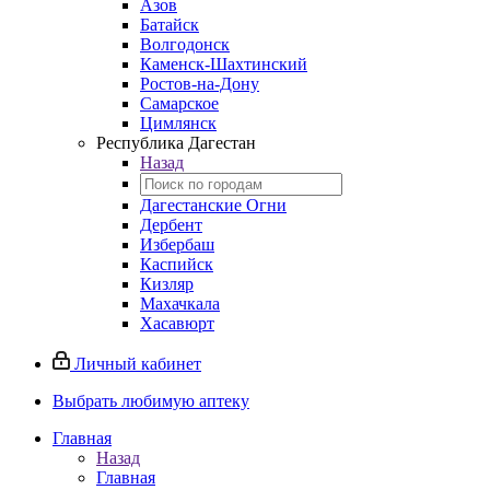
Азов
Батайск
Волгодонск
Каменск-Шахтинский
Ростов-на-Дону
Самарское
Цимлянск
Республика Дагестан
Назад
Дагестанские Огни
Дербент
Избербаш
Каспийск
Кизляр
Махачкала
Хасавюрт
Личный кабинет
Выбрать любимую аптеку
Главная
Назад
Главная