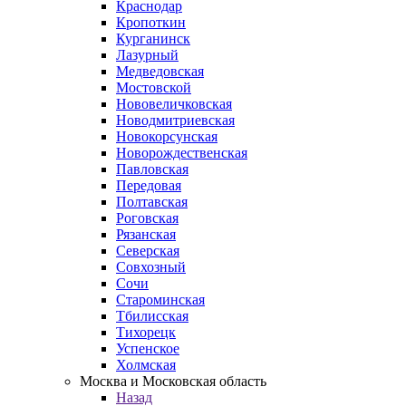
Краснодар
Кропоткин
Курганинск
Лазурный
Медведовская
Мостовской
Нововеличковская
Новодмитриевская
Новокорсунская
Новорождественская
Павловская
Передовая
Полтавская
Роговская
Рязанская
Северская
Совхозный
Сочи
Староминская
Тбилисская
Тихорецк
Успенское
Холмская
Москва и Московская область
Назад