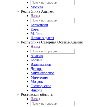
Москва
Республика Адыгея
Назад
Блечепсин
Козет
Майкоп
Новая Адыгея
Республика Северная Осетия-Алания
Назад
Алагир
Беслан
Владикавказ
Дигора
Михайловское
Мичурино
Моздок
Октябрьское
Чикола
Ростовская область
Назад