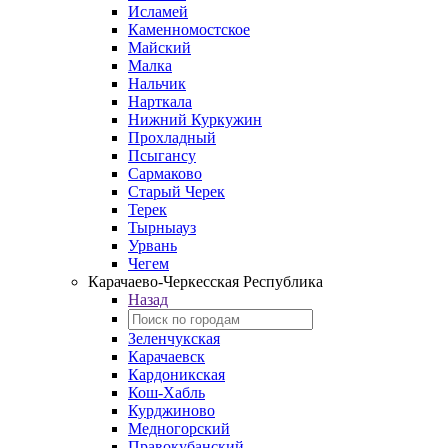
Исламей
Каменномостское
Майский
Малка
Нальчик
Нарткала
Нижний Куркужин
Прохладный
Псыгансу
Сармаково
Старый Черек
Терек
Тырныауз
Урвань
Чегем
Карачаево-Черкесская Республика
Назад
Зеленчукская
Карачаевск
Кардоникская
Кош-Хабль
Курджиново
Медногорский
Правокубанский