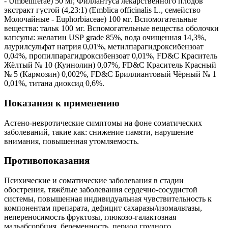
- Umbelliferae) 50 мг, Филлантуса лекарственного плодов
экстракт густой (4,23:1) (Emblica officinalis L., семейство
Молочайные - Euphorbiaceae) 100 мг. Вспомогательные
вещества: тальк 100 мг. Вспомогательные вещества оболочки
капсулы: желатин USР grade 85%, вода очищенная 14,3%,
лаурилсульфат натрия 0,01%, метилпарагидроксибензоат
0,04%, пропилпарагидроксибензоат 0,01%, FD&С Краситель
Жёлтый № 10 (Куинолин) 0,07%, FD&С Краситель Красный
№ 5 (Кармозин) 0,002%, FD&С Бриллиантовый Чёрный № 1
0,01%, титана диоксид 0,6%.
Показания к применению
Астено-невротические симптомы на фоне соматических
заболеваний, такие как: снижение памяти, нарушение
внимания, повышенная утомляемость.
Противопоказания
Психические и соматические заболевания в стадии
обострения, тяжёлые заболевания сердечно-сосудистой
системы, повышенная индивидуальная чувствительность к
компонентам препарата, дефицит сахаразы/изомальтазы,
непереносимость фруктозы, глюкозо-галактозная
мальабсорбция, беременность, период грудного