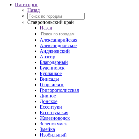
Пятигорск
Назад
Ставропольский край
Назад
Александрийская
Александровское
Анджиевский
Арзгир
Благодарный
Буденновск
Бурлацкое
Винсады
Георгиевск
Григорополисская
Дивное
Донское
Ессентуки
Ессентукская
Железноводск
Зеленокумск
Змейка
Изобильный