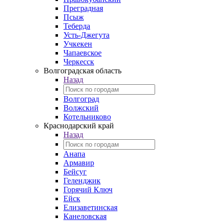
Преградная
Псыж
Теберда
Усть-Джегута
Учкекен
Чапаевское
Черкесск
Волгоградская область
Назад
Волгоград
Волжский
Котельниково
Краснодарский край
Назад
Анапа
Армавир
Бейсуг
Геленджик
Горячий Ключ
Ейск
Елизаветинская
Канеловская