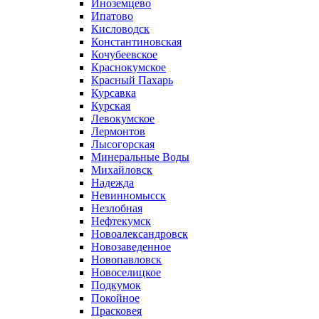
Иноземцево
Ипатово
Кисловодск
Константиновская
Кочубеевское
Краснокумское
Красный Пахарь
Курсавка
Курская
Левокумское
Лермонтов
Лысогорская
Минеральные Воды
Михайловск
Надежда
Невинномысск
Незлобная
Нефтекумск
Новоалександровск
Новозаведенное
Новопавловск
Новоселицкое
Подкумок
Покойное
Прасковея