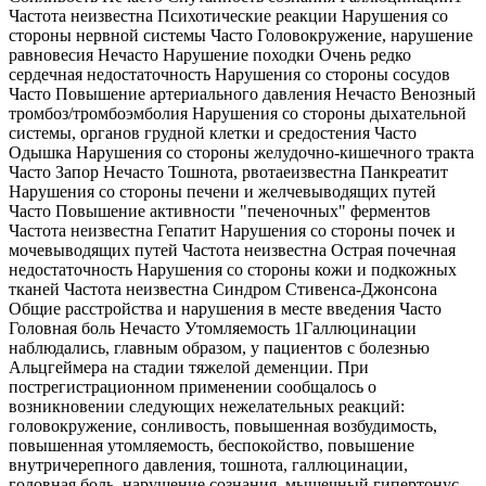
Частота неизвестна Психотические реакции Нарушения со
стороны нервной системы Часто Головокружение, нарушение
равновесия Нечасто Нарушение походки Очень редко
сердечная недостаточность Нарушения со стороны сосудов
Часто Повышение артериального давления Нечасто Венозный
тромбоз/тромбоэмболия Нарушения со стороны дыхательной
системы, органов грудной клетки и средостения Часто
Одышка Нарушения со стороны желудочно-кишечного тракта
Часто Запор Нечасто Тошнота, рвотаеизвестна Панкреатит
Нарушения со стороны печени и желчевыводящих путей
Часто Повышение активности "печеночных" ферментов
Частота неизвестна Гепатит Нарушения со стороны почек и
мочевыводящих путей Частота неизвестна Острая почечная
недостаточность Нарушения со стороны кожи и подкожных
тканей Частота неизвестна Синдром Стивенса-Джонсона
Общие расстройства и нарушения в месте введения Часто
Головная боль Нечасто Утомляемость 1Галлюцинации
наблюдались, главным образом, у пациентов с болезнью
Альцгеймера на стадии тяжелой деменции. При
пострегистрационном применении сообщалось о
возникновении следующих нежелательных реакций:
головокружение, сонливость, повышенная возбудимость,
повышенная утомляемость, беспокойство, повышение
внутричерепного давления, тошнота, галлюцинации,
головная боль, нарушение сознания, мышечный гипертонус,