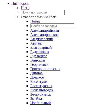
Пятигорск
Назад
Ставропольский край
Назад
Александрийская
Александровское
Анджиевский
Арзгир
Благодарный
Буденновск
Бурлацкое
Винсады
Георгиевск
Григорополисская
Дивное
Донское
Ессентуки
Ессентукская
Железноводск
Зеленокумск
Змейка
Изобильный