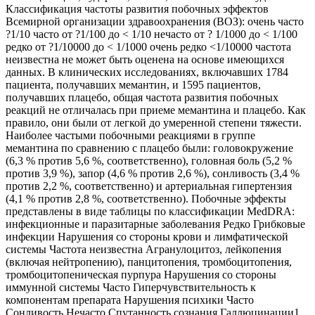
Классификация частоты развития побочных эффектов
Всемирной организации здравоохранения (ВОЗ): очень часто
?1/10 часто от ?1/100 до < 1/10 нечасто от ? 1/1000 до < 1/100
редко от ?1/10000 до < 1/1000 очень редко <1/10000 частота
неизвестна не может быть оценена на основе имеющихся
данных. В клинических исследованиях, включавших 1784
пациента, получавших мемантин, и 1595 пациентов,
получавших плацебо, общая частота развития побочных
реакций не отличалась при приеме мемантина и плацебо. Как
правило, они были от легкой до умеренной степени тяжести.
Наиболее частыми побочными реакциями в группе
мемантина по сравнению с плацебо были: головокружение
(6,3 % против 5,6 %, соответственно), головная боль (5,2 %
против 3,9 %), запор (4,6 % против 2,6 %), сонливость (3,4 %
против 2,2 %, соответственно) и артериальная гипертензия
(4,1 % против 2,8 %, соответственно). Побочные эффекты
представлены в виде таблицы по классификации MedDRA:
инфекционные и паразитарные заболевания Редко Грибковые
инфекции Нарушения со стороны крови и лимфатической
системы Частота неизвестна Агранулоцитоз, лейкопения
(включая нейтропению), панцитопения, тромбоцитопения,
тромбоцитопеническая пурпура Нарушения со стороны
иммунной системы Часто Гиперчувствительность к
компонентам препарата Нарушения психики Часто
Сонливость Нечасто Спутанность сознания Галлюцинации1