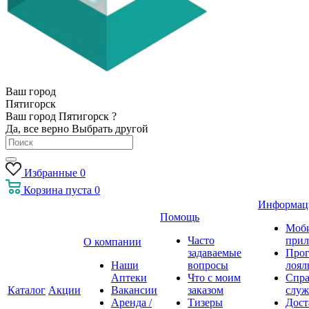
Ваш город
Пятигорск
Ваш город Пятигорск ?
Да, все верно
Выбрать другой
Избранные
0
Корзина
пуста
0
Информац
Помощь
Моб
Часто
прил
О компании
задаваемые
Про
Наши
вопросы
лоял
Аптеки
Что с моим
Спра
Каталог
Акции
Вакансии
заказом
служ
Аренда /
Тизеры
Дост