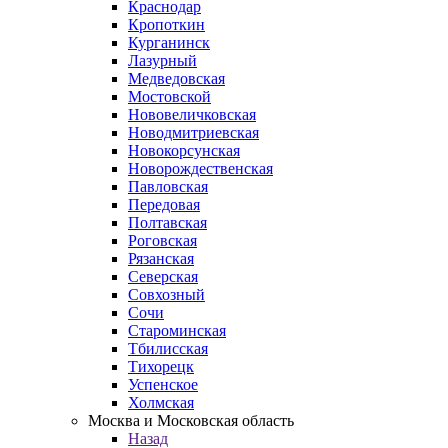
Краснодар
Кропоткин
Курганинск
Лазурный
Медведовская
Мостовской
Нововеличковская
Новодмитриевская
Новокорсунская
Новорождественская
Павловская
Передовая
Полтавская
Роговская
Рязанская
Северская
Совхозный
Сочи
Староминская
Тбилисская
Тихорецк
Успенское
Холмская
Москва и Московская область
Назад