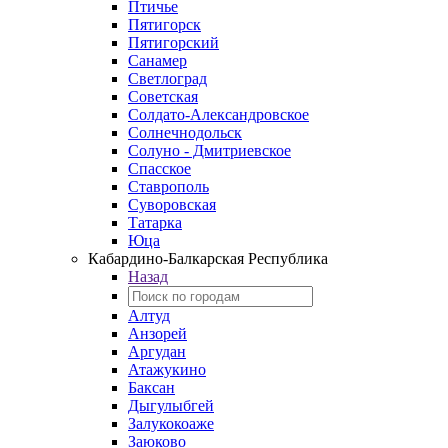
Птичье
Пятигорск
Пятигорский
Санамер
Светлоград
Советская
Солдато-Александровское
Солнечнодольск
Солуно - Дмитриевское
Спасское
Ставрополь
Суворовская
Татарка
Юца
Кабардино‑Балкарская Республика
Назад
Алтуд
Анзорей
Аргудан
Атажукино
Баксан
Дыгулыбгей
Залукокоаже
Заюково