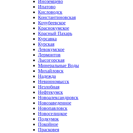
Иноземцево
Ипатово
Кисловодск
Константиновская
Кочубеевское
Краснокумское
Красный Пахарь
Курсавка
Курская
Левокумское
Лермонтов
Лысогорская
Минеральные Воды
Михайловск
Надежда
Невинномысск
Незлобная
Нефтекумск
Новоалександровск
Новозаведенное
Новопавловск
Новоселицкое
Подкумок
Покойное
Прасковея