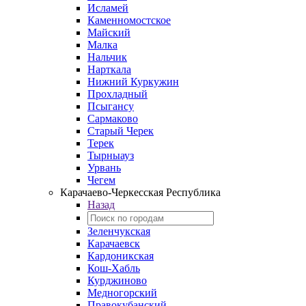
Исламей
Каменномостское
Майский
Малка
Нальчик
Нарткала
Нижний Куркужин
Прохладный
Псыгансу
Сармаково
Старый Черек
Терек
Тырныауз
Урвань
Чегем
Карачаево-Черкесская Республика
Назад
Зеленчукская
Карачаевск
Кардоникская
Кош-Хабль
Курджиново
Медногорский
Правокубанский