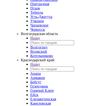
Преградная
Псыж
Теберда
Усть-Джегута
Учкекен
Чапаевское
Черкесск
Волгоградская область
Назад
Волгоград
Волжский
Котельниково
Краснодарский край
Назад
Анапа
Армавир
Бейсуг
Геленджик
Горячий Ключ
Ейск
Елизаветинская
Канеловская