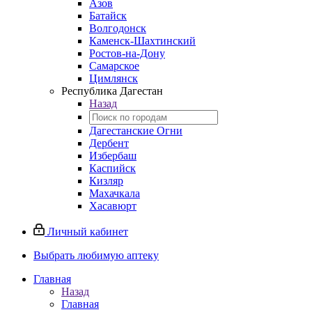
Азов
Батайск
Волгодонск
Каменск-Шахтинский
Ростов-на-Дону
Самарское
Цимлянск
Республика Дагестан
Назад
Дагестанские Огни
Дербент
Избербаш
Каспийск
Кизляр
Махачкала
Хасавюрт
Личный кабинет
Выбрать любимую аптеку
Главная
Назад
Главная