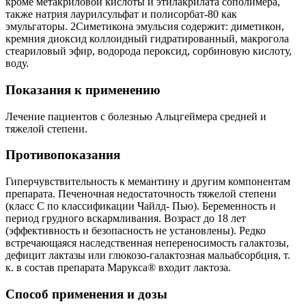
кроме метакриловой кислоты и этилакрилата сополимера,
также натрия лаурилсульфат и полисорбат-80 как
эмульгаторы. 2Симетикона эмульсия содержит: диметикон,
кремния диоксид коллоидный гидратированный, макрогола
стеариловый эфир, водорода пероксид, сорбиновую кислоту,
воду.
Показания к применению
Лечение пациентов с болезнью Альцгеймера средней и
тяжелой степени.
Противопоказания
Гиперчувствительность к мемантину и другим компонентам
препарата. Печеночная недостаточность тяжелой степени
(класс С по классификации Чайлд- Пью). Беременность и
период грудного вскармливания. Возраст до 18 лет
(эффективность и безопасность не установлены). Редко
встречающаяся наследственная непереносимость галактозы,
дефицит лактазы или глюкозо-галактозная мальабсорбция, т.
к. в состав препарата Марукса® входит лактоза.
Способ применения и дозы