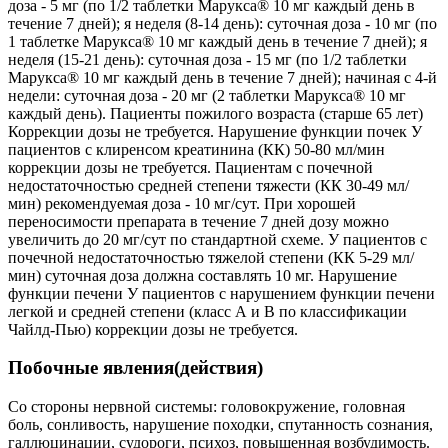
доза - 5 мг (по 1/2 таблетки Марукса® 10 мг каждый день в
течение 7 дней); я неделя (8-14 день): суточная доза - 10 мг (по
1 таблетке Марукса® 10 мг каждый день в течение 7 дней); я
неделя (15-21 день): суточная доза - 15 мг (по 1/2 таблетки
Марукса® 10 мг каждый день в течение 7 дней); начиная с 4-й
недели: суточная доза - 20 мг (2 таблетки Марукса® 10 мг
каждый день). Пациенты пожилого возраста (старше 65 лет)
Коррекции дозы не требуется. Нарушение функции почек У
пациентов с клиренсом креатинина (КК) 50-80 мл/мин
коррекции дозы не требуется. Пациентам с почечной
недостаточностью средней степени тяжести (КК 30-49 мл/
мин) рекомендуемая доза - 10 мг/сут. При хорошей
переносимости препарата в течение 7 дней дозу можно
увеличить до 20 мг/сут по стандартной схеме. У пациентов с
почечной недостаточностью тяжелой степени (КК 5-29 мл/
мин) суточная доза должна составлять 10 мг. Нарушение
функции печени У пациентов с нарушением функции печени
легкой и средней степени (класс А и В по классификации
Чайлд-Пью) коррекции дозы не требуется.
Побочные явления(действия)
Со стороны нервной системы: головокружение, головная
боль, сонливость, нарушение походки, спутанность сознания,
галлюцинации, судороги, психоз, повышенная возбудимость.