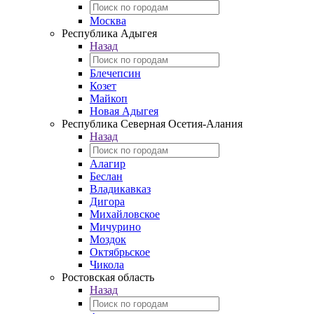
Москва
Республика Адыгея
Назад
Блечепсин
Козет
Майкоп
Новая Адыгея
Республика Северная Осетия-Алания
Назад
Алагир
Беслан
Владикавказ
Дигора
Михайловское
Мичурино
Моздок
Октябрьское
Чикола
Ростовская область
Назад