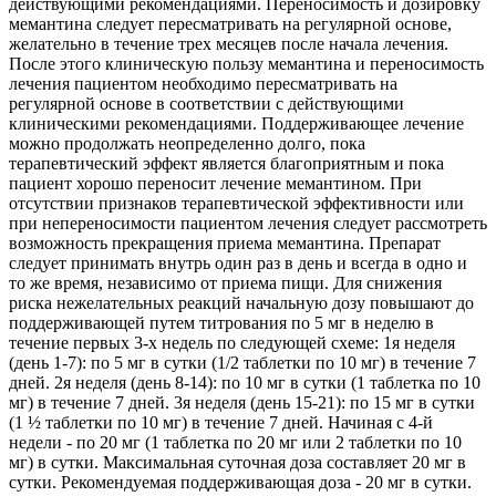
действующими рекомендациями. Переносимость и дозировку
мемантина следует пересматривать на регулярной основе,
желательно в течение трех месяцев после начала лечения.
После этого клиническую пользу мемантина и переносимость
лечения пациентом необходимо пересматривать на
регулярной основе в соответствии с действующими
клиническими рекомендациями. Поддерживающее лечение
можно продолжать неопределенно долго, пока
терапевтический эффект является благоприятным и пока
пациент хорошо переносит лечение мемантином. При
отсутствии признаков терапевтической эффективности или
при непереносимости пациентом лечения следует рассмотреть
возможность прекращения приема мемантина. Препарат
следует принимать внутрь один раз в день и всегда в одно и
то же время, независимо от приема пищи. Для снижения
риска нежелательных реакций начальную дозу повышают до
поддерживающей путем титрования по 5 мг в неделю в
течение первых 3-х недель по следующей схеме: 1я неделя
(день 1-7): по 5 мг в сутки (1/2 таблетки по 10 мг) в течение 7
дней. 2я неделя (день 8-14): по 10 мг в сутки (1 таблетка по 10
мг) в течение 7 дней. 3я неделя (день 15-21): по 15 мг в сутки
(1 ½ таблетки по 10 мг) в течение 7 дней. Начиная с 4-й
недели - по 20 мг (1 таблетка по 20 мг или 2 таблетки по 10
мг) в сутки. Максимальная суточная доза составляет 20 мг в
сутки. Рекомендуемая поддерживающая доза - 20 мг в сутки.