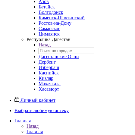
Азов
Батайск
Волгодонск
Каменск-Шахтинский
Ростов-на-Дону
Самарское
Цимлянск
Республика Дагестан
Назад
Дагестанские Огни
Дербент
Избербаш
Каспийск
Кизляр
Махачкала
Хасавюрт
Личный кабинет
Выбрать любимую аптеку
Главная
Назад
Главная