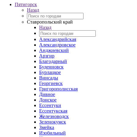
Пятигорск
Назад
Ставропольский край
Назад
Александрийская
Александровское
Анджиевский
Арзгир
Благодарный
Буденновск
Бурлацкое
Винсады
Георгиевск
Григорополисская
Дивное
Донское
Ессентуки
Ессентукская
Железноводск
Зеленокумск
Змейка
Изобильный