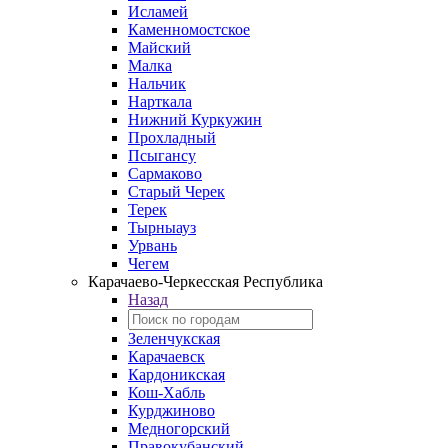
Исламей
Каменномостское
Майский
Малка
Нальчик
Нарткала
Нижний Куркужин
Прохладный
Псыгансу
Сармаково
Старый Черек
Терек
Тырныауз
Урвань
Чегем
Карачаево-Черкесская Республика
Назад
Зеленчукская
Карачаевск
Кардоникская
Кош-Хабль
Курджиново
Медногорский
Правокубанский