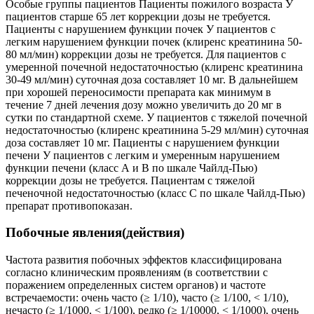
Особые группы пациентов Пациенты пожилого возраста У
пациентов старше 65 лет коррекции дозы не требуется.
Пациенты с нарушением функции почек У пациентов с
легким нарушением функции почек (клиренс креатинина 50-
80 мл/мин) коррекции дозы не требуется. Для пациентов с
умеренной почечной недостаточностью (клиренс креатинина
30-49 мл/мин) суточная доза составляет 10 мг. В дальнейшем
при хорошей переносимости препарата как минимум в
течение 7 дней лечения дозу можно увеличить до 20 мг в
сутки по стандартной схеме. У пациентов с тяжелой почечной
недостаточностью (клиренс креатинина 5-29 мл/мин) суточная
доза составляет 10 мг. Пациенты с нарушением функции
печени У пациентов с легким и умеренным нарушением
функции печени (класс А и В по шкале Чайлд-Пью)
коррекции дозы не требуется. Пациентам с тяжелой
печеночной недостаточностью (класс С по шкале Чайлд-Пью)
препарат противопоказан.
Побочные явления(действия)
Частота развития побочных эффектов классифицирована
согласно клиническим проявлениям (в соответствии с
поражением определенных систем органов) и частоте
встречаемости: очень часто (≥ 1/10), часто (≥ 1/100, < 1/10),
нечасто (≥ 1/1000, < 1/100), редко (≥ 1/10000, < 1/1000), очень