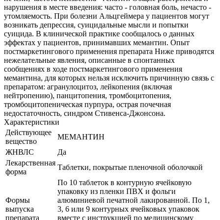
нарушения в месте введения: часто - головная боль, нечасто -
утомляемость. При болезни Альцгеймера у пациентов могут
возникать депрессия, суицидальные мысли и попытки
суицида. В клинической практике сообщалось о данных
эффектах у пациентов, принимавших мемантин. Опыт
постмаркетингового применения препарата Ниже приводятся
нежелательные явления, описанные в спонтанных
сообщениях в ходе постмаркетингового применения
мемантина, для которых нельзя исключить причинную связь с
препаратом: агранулоцитоз, лейкопения (включая
нейтропению), панцитопения, тромбоцитопения,
тромбоцитопеническая пурпура, острая почечная
недостаточность, синдром Стивенса-Джонсона.
Характеристики
Действующее
МЕМАНТИН
вещество
ЖНВЛС
Да
Лекарственная
Таблетки, покрытые пленочной оболочкой
форма
По 10 таблеток в контурную ячейковую
упаковку из пленки ПВХ и фольги
Формы
алюминиевой печатной лакированной. По 1,
выпуска
3, 6 или 9 контурных ячейковых упаковок
препарата
вместе с инструкцией по медицинскому