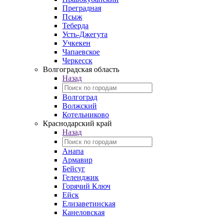
Преградная
Псыж
Теберда
Усть-Джегута
Учкекен
Чапаевское
Черкесск
Волгоградская область
Назад
Волгоград
Волжский
Котельниково
Краснодарский край
Назад
Анапа
Армавир
Бейсуг
Геленджик
Горячий Ключ
Ейск
Елизаветинская
Канеловская