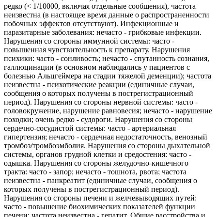
редко (< 1/10000, включая отдельные сообщения), частота
неизвестна (в настоящее время данные о распространенности
побочных эффектов отсутствуют). Инфекционные и
паразитарные заболевания: нечасто - грибковые инфекции.
Нарушения со стороны иммунной системы: часто -
повышенная чувствительность к препарату. Нарушения
психики: часто - сонливость; нечасто - спутанность сознания,
галлюцинации (в основном наблюдались у пациентов с
болезнью Альцгеймера на стадии тяжелой деменции); частота
неизвестна - психотические реакции (единичные случаи,
сообщения о которых получены в пострегистрационный
период). Нарушения со стороны нервной системы: часто -
головокружение, нарушение равновесия; нечасто - нарушение
походки; очень редко - судороги. Нарушения со стороны
сердечно-сосудистой системы: часто - артериальная
гипертензия; нечасто - сердечная недостаточность, венозный
тромбоз/тромбоэмболия. Нарушения со стороны дыхательной
системы, органов грудной клетки и средостения: часто -
одышка. Нарушения со стороны желудочно-кишечного
тракта: часто - запор; нечасто - тошнота, рвота; частота
неизвестна - панкреатит (единичные случаи, сообщения о
которых получены в пострегистрационный период).
Нарушения со стороны печени и желчевыводящих путей:
часто - повышение биохимических показателей функции
печени; частота неизвестна - гепатит. Общие расстройства и