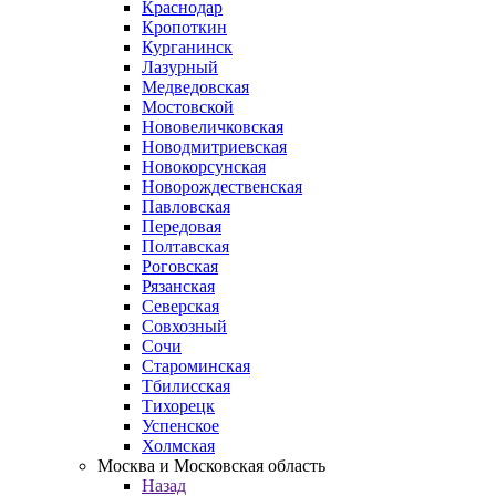
Краснодар
Кропоткин
Курганинск
Лазурный
Медведовская
Мостовской
Нововеличковская
Новодмитриевская
Новокорсунская
Новорождественская
Павловская
Передовая
Полтавская
Роговская
Рязанская
Северская
Совхозный
Сочи
Староминская
Тбилисская
Тихорецк
Успенское
Холмская
Москва и Московская область
Назад