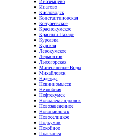
Иноземцево
Ипатово
Кисловодск
Константиновская
Кочубеевское
Краснокумское
Красный Пахарь
Курсавка
Курская
Левокумское
Лермонтов
Лысогорская
Минеральные Воды
Михайловск
Надежда
Невинномысск
Незлобная
Нефтекумск
Новоалександровск
Новозаведенное
Новопавловск
Новоселицкое
Подкумок
Покойное
Прасковея