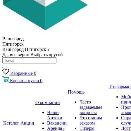
Ваш город
Пятигорск
Ваш город Пятигорск ?
Да, все верно
Выбрать другой
Избранные
0
Корзина
пуста
0
Информац
Помощь
Моб
Часто
прил
О компании
задаваемые
Про
Наши
вопросы
лоял
Аптеки
Что с моим
Спра
Каталог
Акции
Вакансии
заказом
служ
Аренда /
Тизеры
Дост