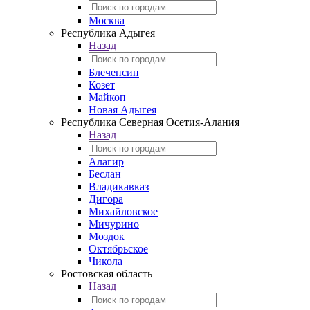
Москва
Республика Адыгея
Назад
Блечепсин
Козет
Майкоп
Новая Адыгея
Республика Северная Осетия-Алания
Назад
Алагир
Беслан
Владикавказ
Дигора
Михайловское
Мичурино
Моздок
Октябрьское
Чикола
Ростовская область
Назад