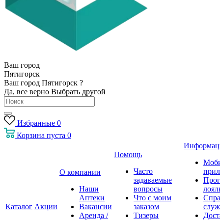
Ваш город
Пятигорск
Ваш город Пятигорск ?
Да, все верно
Выбрать другой
Избранные
0
Корзина
пуста
0
Информац
Помощь
Моб
Часто
прил
О компании
задаваемые
Про
Наши
вопросы
лоял
Аптеки
Что с моим
Спра
Каталог
Акции
Вакансии
заказом
служ
Аренда /
Тизеры
Дост