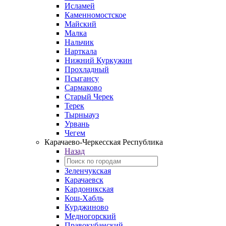
Исламей
Каменномостское
Майский
Малка
Нальчик
Нарткала
Нижний Куркужин
Прохладный
Псыгансу
Сармаково
Старый Черек
Терек
Тырныауз
Урвань
Чегем
Карачаево-Черкесская Республика
Назад
Зеленчукская
Карачаевск
Кардоникская
Кош-Хабль
Курджиново
Медногорский
Правокубанский