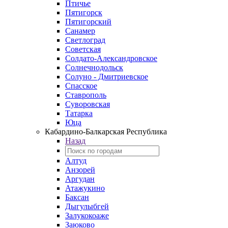
Птичье
Пятигорск
Пятигорский
Санамер
Светлоград
Советская
Солдато-Александровское
Солнечнодольск
Солуно - Дмитриевское
Спасское
Ставрополь
Суворовская
Татарка
Юца
Кабардино‑Балкарская Республика
Назад
Алтуд
Анзорей
Аргудан
Атажукино
Баксан
Дыгулыбгей
Залукокоаже
Заюково