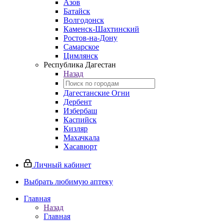
Азов
Батайск
Волгодонск
Каменск-Шахтинский
Ростов-на-Дону
Самарское
Цимлянск
Республика Дагестан
Назад
Дагестанские Огни
Дербент
Избербаш
Каспийск
Кизляр
Махачкала
Хасавюрт
Личный кабинет
Выбрать любимую аптеку
Главная
Назад
Главная