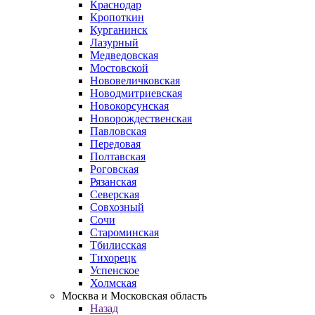
Краснодар
Кропоткин
Курганинск
Лазурный
Медведовская
Мостовской
Нововеличковская
Новодмитриевская
Новокорсунская
Новорождественская
Павловская
Передовая
Полтавская
Роговская
Рязанская
Северская
Совхозный
Сочи
Староминская
Тбилисская
Тихорецк
Успенское
Холмская
Москва и Московская область
Назад