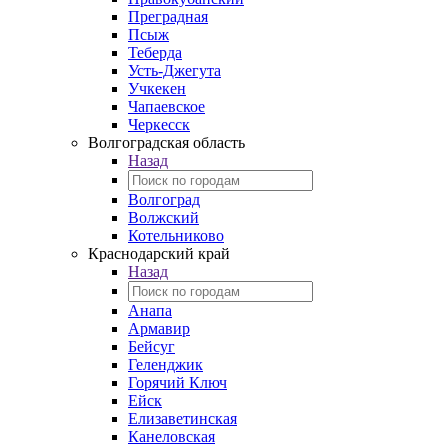
Преградная
Псыж
Теберда
Усть-Джегута
Учкекен
Чапаевское
Черкесск
Волгоградская область
Назад
Волгоград
Волжский
Котельниково
Краснодарский край
Назад
Анапа
Армавир
Бейсуг
Геленджик
Горячий Ключ
Ейск
Елизаветинская
Канеловская