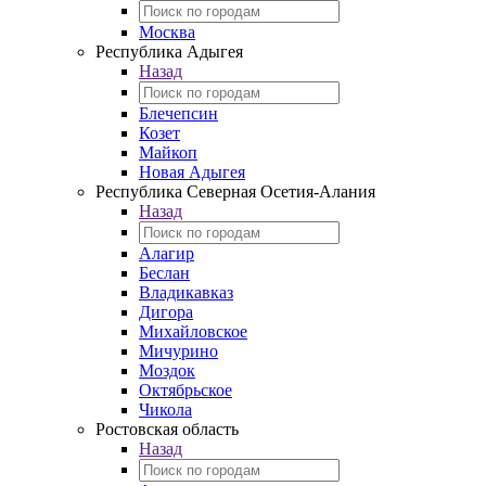
Москва
Республика Адыгея
Назад
Блечепсин
Козет
Майкоп
Новая Адыгея
Республика Северная Осетия-Алания
Назад
Алагир
Беслан
Владикавказ
Дигора
Михайловское
Мичурино
Моздок
Октябрьское
Чикола
Ростовская область
Назад