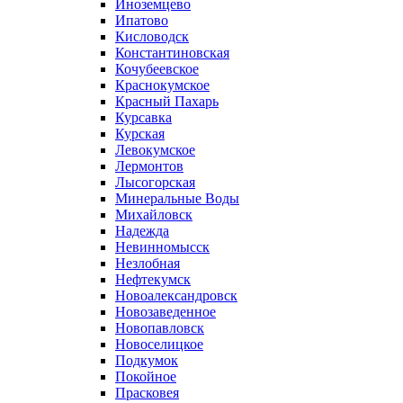
Иноземцево
Ипатово
Кисловодск
Константиновская
Кочубеевское
Краснокумское
Красный Пахарь
Курсавка
Курская
Левокумское
Лермонтов
Лысогорская
Минеральные Воды
Михайловск
Надежда
Невинномысск
Незлобная
Нефтекумск
Новоалександровск
Новозаведенное
Новопавловск
Новоселицкое
Подкумок
Покойное
Прасковея