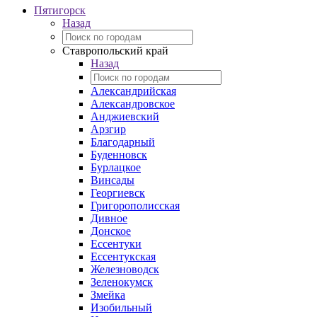
Пятигорск
Назад
Ставропольский край
Назад
Александрийская
Александровское
Анджиевский
Арзгир
Благодарный
Буденновск
Бурлацкое
Винсады
Георгиевск
Григорополисская
Дивное
Донское
Ессентуки
Ессентукская
Железноводск
Зеленокумск
Змейка
Изобильный