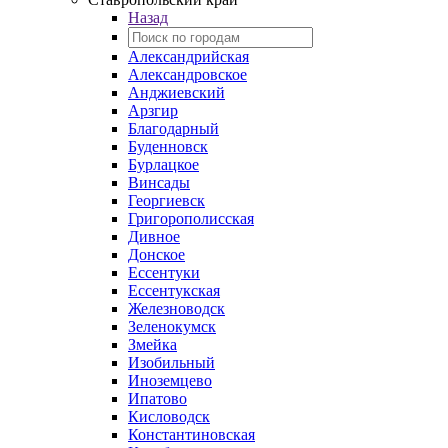
Назад
Александрийская
Александровское
Анджиевский
Арзгир
Благодарный
Буденновск
Бурлацкое
Винсады
Георгиевск
Григорополисская
Дивное
Донское
Ессентуки
Ессентукская
Железноводск
Зеленокумск
Змейка
Изобильный
Иноземцево
Ипатово
Кисловодск
Константиновская