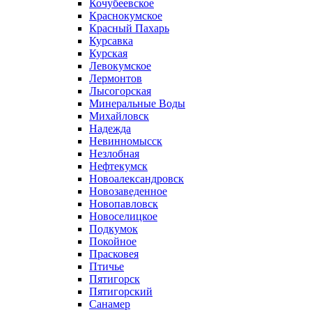
Кочубеевское
Краснокумское
Красный Пахарь
Курсавка
Курская
Левокумское
Лермонтов
Лысогорская
Минеральные Воды
Михайловск
Надежда
Невинномысск
Незлобная
Нефтекумск
Новоалександровск
Новозаведенное
Новопавловск
Новоселицкое
Подкумок
Покойное
Прасковея
Птичье
Пятигорск
Пятигорский
Санамер