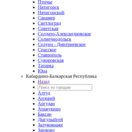
Птичье
Пятигорск
Пятигорский
Санамер
Светлоград
Советская
Солдато-Александровское
Солнечнодольск
Солуно - Дмитриевское
Спасское
Ставрополь
Суворовская
Татарка
Юца
Кабардино‑Балкарская Республика
Назад
Алтуд
Анзорей
Аргудан
Атажукино
Баксан
Дыгулыбгей
Залукокоаже
Заюково