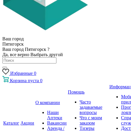
Ваш город
Пятигорск
Ваш город Пятигорск ?
Да, все верно
Выбрать другой
Избранные
0
Корзина
пуста
0
Информац
Помощь
Моб
Часто
прил
О компании
задаваемые
Про
Наши
вопросы
лоял
Аптеки
Что с моим
Спра
Каталог
Акции
Вакансии
заказом
служ
Аренда /
Тизеры
Дост