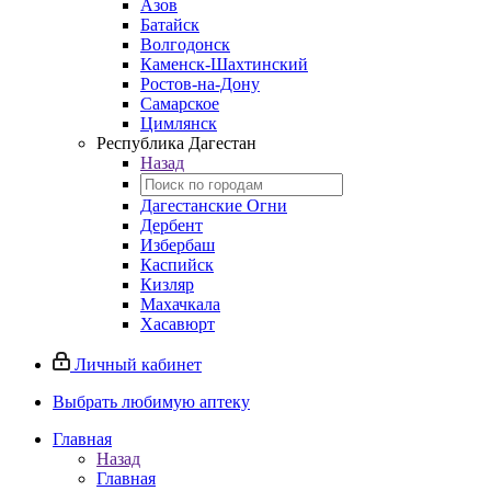
Азов
Батайск
Волгодонск
Каменск-Шахтинский
Ростов-на-Дону
Самарское
Цимлянск
Республика Дагестан
Назад
Дагестанские Огни
Дербент
Избербаш
Каспийск
Кизляр
Махачкала
Хасавюрт
Личный кабинет
Выбрать любимую аптеку
Главная
Назад
Главная