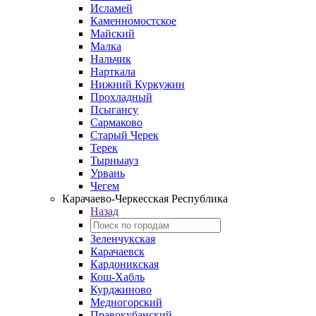
Исламей
Каменномостское
Майский
Малка
Нальчик
Нарткала
Нижний Куркужин
Прохладный
Псыгансу
Сармаково
Старый Черек
Терек
Тырныауз
Урвань
Чегем
Карачаево-Черкесская Республика
Назад
Зеленчукская
Карачаевск
Кардоникская
Кош-Хабль
Курджиново
Медногорский
Правокубанский