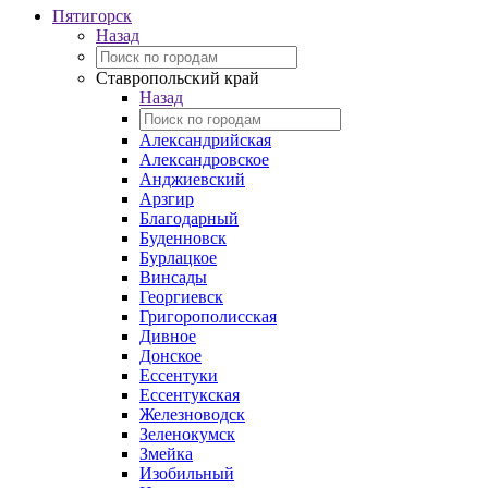
Пятигорск
Назад
Ставропольский край
Назад
Александрийская
Александровское
Анджиевский
Арзгир
Благодарный
Буденновск
Бурлацкое
Винсады
Георгиевск
Григорополисская
Дивное
Донское
Ессентуки
Ессентукская
Железноводск
Зеленокумск
Змейка
Изобильный