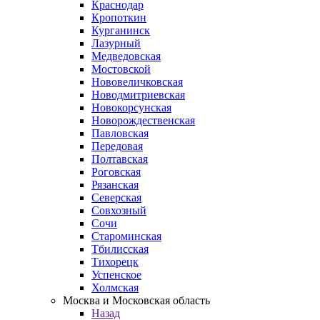
Краснодар
Кропоткин
Курганинск
Лазурный
Медведовская
Мостовской
Нововеличковская
Новодмитриевская
Новокорсунская
Новорождественская
Павловская
Передовая
Полтавская
Роговская
Рязанская
Северская
Совхозный
Сочи
Староминская
Тбилисская
Тихорецк
Успенское
Холмская
Москва и Московская область
Назад