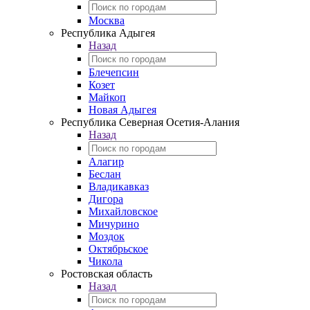
Москва
Республика Адыгея
Назад
Блечепсин
Козет
Майкоп
Новая Адыгея
Республика Северная Осетия-Алания
Назад
Алагир
Беслан
Владикавказ
Дигора
Михайловское
Мичурино
Моздок
Октябрьское
Чикола
Ростовская область
Назад