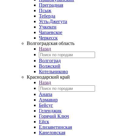
Преградная
Псыж
Теберда
Усть-Джегута
Учкекен
Чапаевское
Черкесск
Волгоградская область
Назад
Волгоград
Волжский
Котельниково
Краснодарский край
Назад
Анапа
Армавир
Бейсуг
Геленджик
Горячий Ключ
Ейск
Елизаветинская
Канеловская