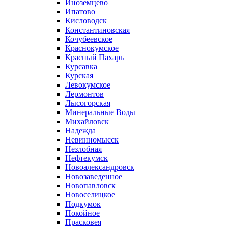
Иноземцево
Ипатово
Кисловодск
Константиновская
Кочубеевское
Краснокумское
Красный Пахарь
Курсавка
Курская
Левокумское
Лермонтов
Лысогорская
Минеральные Воды
Михайловск
Надежда
Невинномысск
Незлобная
Нефтекумск
Новоалександровск
Новозаведенное
Новопавловск
Новоселицкое
Подкумок
Покойное
Прасковея