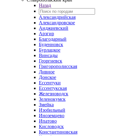
Назад
Александрийская
Александровское
Анджиевский
Арзгир
Благодарный
Буденновск
Бурлацкое
Винсады
Георгиевск
Григорополисская
Дивное
Донское
Ессентуки
Ессентукская
Железноводск
Зеленокумск
Змейка
Изобильный
Иноземцево
Ипатово
Кисловодск
Константиновская