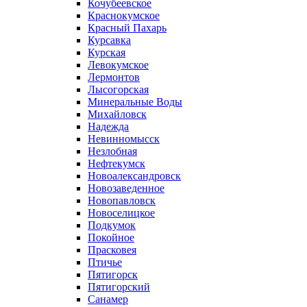
Кочубеевское
Краснокумское
Красный Пахарь
Курсавка
Курская
Левокумское
Лермонтов
Лысогорская
Минеральные Воды
Михайловск
Надежда
Невинномысск
Незлобная
Нефтекумск
Новоалександровск
Новозаведенное
Новопавловск
Новоселицкое
Подкумок
Покойное
Прасковея
Птичье
Пятигорск
Пятигорский
Санамер