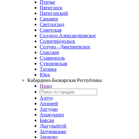
Птичье
Пятигорск
Пятигорский
Санамер
Светлоград
Советская
Солдато-Александровское
Солнечнодольск
Солуно - Дмитриевское
Спасское
Ставрополь
Суворовская
Татарка
Юца
Кабардино‑Балкарская Республика
Назад
Алтуд
Анзорей
Аргудан
Атажукино
Баксан
Дыгулыбгей
Залукокоаже
Заюково