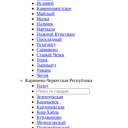
Исламей
Каменномостское
Майский
Малка
Нальчик
Нарткала
Нижний Куркужин
Прохладный
Псыгансу
Сармаково
Старый Черек
Терек
Тырныауз
Урвань
Чегем
Карачаево-Черкесская Республика
Назад
Зеленчукская
Карачаевск
Кардоникская
Кош-Хабль
Курджиново
Медногорский
Правокубанский