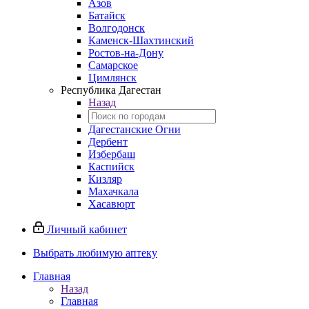
Азов
Батайск
Волгодонск
Каменск-Шахтинский
Ростов-на-Дону
Самарское
Цимлянск
Республика Дагестан
Назад
Дагестанские Огни
Дербент
Избербаш
Каспийск
Кизляр
Махачкала
Хасавюрт
Личный кабинет
Выбрать любимую аптеку
Главная
Назад
Главная