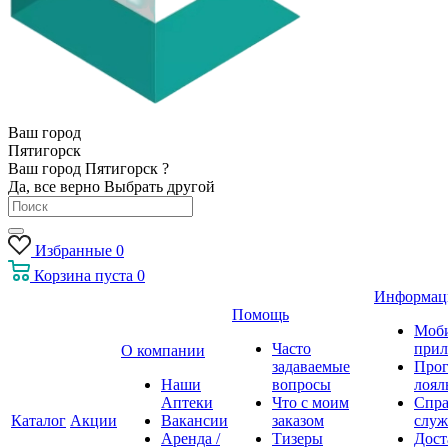
Ваш город
Пятигорск
Ваш город Пятигорск ?
Да, все верно
Выбрать другой
Избранные
0
Корзина
пуста
0
Информац
Помощь
Моб
Часто
прил
О компании
задаваемые
Про
Наши
вопросы
лоял
Аптеки
Что с моим
Спра
Каталог
Акции
Вакансии
заказом
служ
Аренда /
Тизеры
Дост