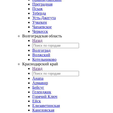
Преградная
Псыж
Теберда
Усть-Джегута
Учкекен
Чапаевское
Черкесск
Волгоградская область
Назад
Волгоград
Волжский
Котельниково
Краснодарский край
Назад
Анапа
Армавир
Бейсуг
Геленджик
Горячий Ключ
Ейск
Елизаветинская
Канеловская