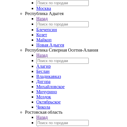
Москва
Республика Адыгея
Назад
Блечепсин
Козет
Майкоп
Новая Адыгея
Республика Северная Осетия-Алания
Назад
Алагир
Беслан
Владикавказ
Дигора
Михайловское
Мичурино
Моздок
Октябрьское
Чикола
Ростовская область
Назад