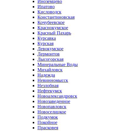
Иноземцево
Ипатово
Кисловодск
Константиновская
Кочубеевское
Краснокумское
Красный Пахарь
Курсавка
Курская
Левокумское
Лермонтов
Лысогорская
Минеральные Воды
Михайловск
Надежда
Невинномысск
Незлобная
Нефтекумск
Новоалександровск
Новозаведенное
Новопавловск
Новоселицкое
Подкумок
Покойное
Прасковея