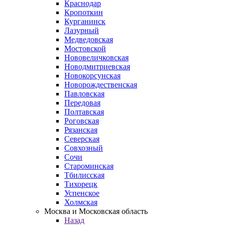
Краснодар
Кропоткин
Курганинск
Лазурный
Медведовская
Мостовской
Нововеличковская
Новодмитриевская
Новокорсунская
Новорождественская
Павловская
Передовая
Полтавская
Роговская
Рязанская
Северская
Совхозный
Сочи
Староминская
Тбилисская
Тихорецк
Успенское
Холмская
Москва и Московская область
Назад