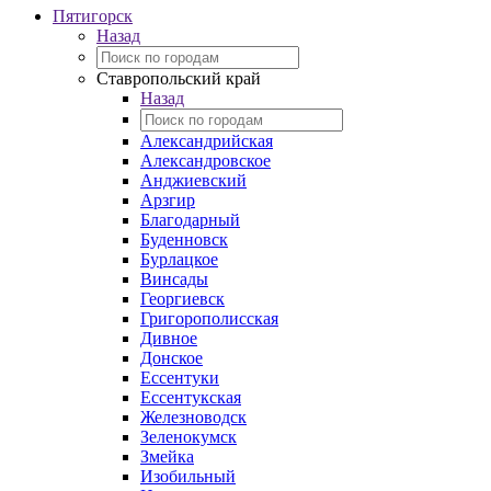
Пятигорск
Назад
Ставропольский край
Назад
Александрийская
Александровское
Анджиевский
Арзгир
Благодарный
Буденновск
Бурлацкое
Винсады
Георгиевск
Григорополисская
Дивное
Донское
Ессентуки
Ессентукская
Железноводск
Зеленокумск
Змейка
Изобильный