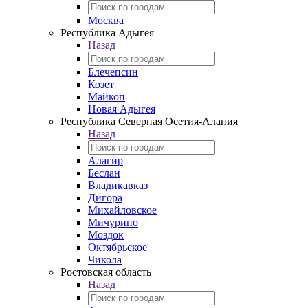
Москва
Республика Адыгея
Назад
Блечепсин
Козет
Майкоп
Новая Адыгея
Республика Северная Осетия-Алания
Назад
Алагир
Беслан
Владикавказ
Дигора
Михайловское
Мичурино
Моздок
Октябрьское
Чикола
Ростовская область
Назад