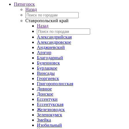
Пятигорск
Назад
Ставропольский край
Назад
Александрийская
Александровское
Анджиевский
Арзгир
Благодарный
Буденновск
Бурлацкое
Винсады
Георгиевск
Григорополисская
Дивное
Донское
Ессентуки
Ессентукская
Железноводск
Зеленокумск
Змейка
Изобильный