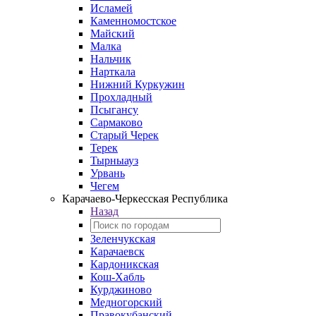
Исламей
Каменномостское
Майский
Малка
Нальчик
Нарткала
Нижний Куркужин
Прохладный
Псыгансу
Сармаково
Старый Черек
Терек
Тырныауз
Урвань
Чегем
Карачаево-Черкесская Республика
Назад
Зеленчукская
Карачаевск
Кардоникская
Кош-Хабль
Курджиново
Медногорский
Правокубанский