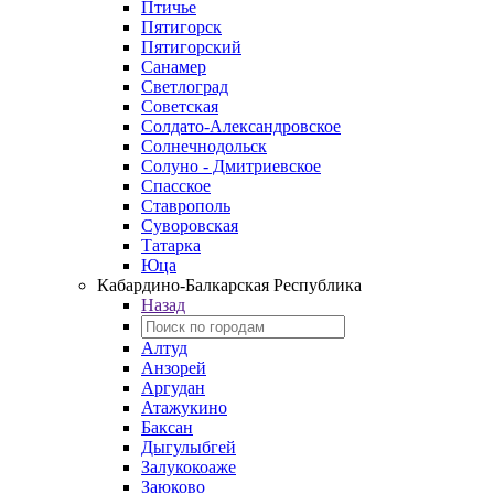
Птичье
Пятигорск
Пятигорский
Санамер
Светлоград
Советская
Солдато-Александровское
Солнечнодольск
Солуно - Дмитриевское
Спасское
Ставрополь
Суворовская
Татарка
Юца
Кабардино‑Балкарская Республика
Назад
Алтуд
Анзорей
Аргудан
Атажукино
Баксан
Дыгулыбгей
Залукокоаже
Заюково