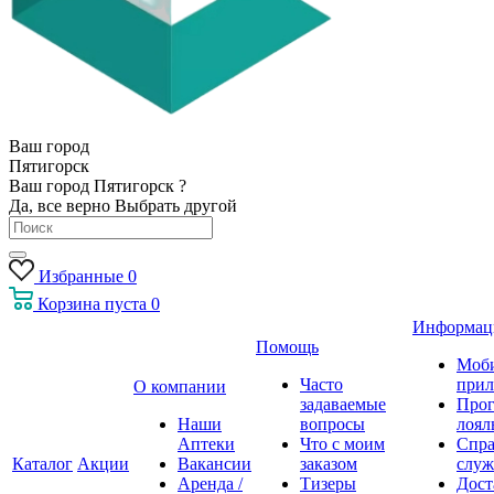
Ваш город
Пятигорск
Ваш город Пятигорск ?
Да, все верно
Выбрать другой
Избранные
0
Корзина
пуста
0
Информац
Помощь
Моб
Часто
прил
О компании
задаваемые
Про
Наши
вопросы
лоял
Аптеки
Что с моим
Спра
Каталог
Акции
Вакансии
заказом
служ
Аренда /
Тизеры
Дост