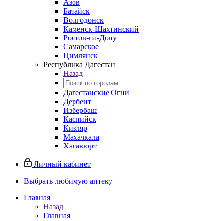
Азов
Батайск
Волгодонск
Каменск-Шахтинский
Ростов-на-Дону
Самарское
Цимлянск
Республика Дагестан
Назад
Дагестанские Огни
Дербент
Избербаш
Каспийск
Кизляр
Махачкала
Хасавюрт
Личный кабинет
Выбрать любимую аптеку
Главная
Назад
Главная