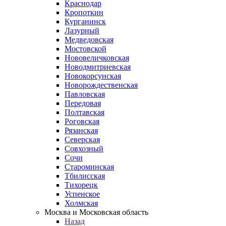
Краснодар
Кропоткин
Курганинск
Лазурный
Медведовская
Мостовской
Нововеличковская
Новодмитриевская
Новокорсунская
Новорождественская
Павловская
Передовая
Полтавская
Роговская
Рязанская
Северская
Совхозный
Сочи
Староминская
Тбилисская
Тихорецк
Успенское
Холмская
Москва и Московская область
Назад