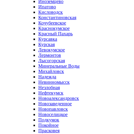
Иноземцево
Ипатово
Кисловодск
Константиновская
Кочубеевское
Краснокумское
Красный Пахарь
Курсавка
Курская
Левокумское
Лермонтов
Лысогорская
Минеральные Воды
Михайловск
Надежда
Невинномысск
Незлобная
Нефтекумск
Новоалександровск
Новозаведенное
Новопавловск
Новоселицкое
Подкумок
Покойное
Прасковея