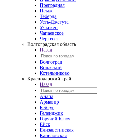
Преградная
Псыж
Теберда
Усть-Джегута
Учкекен
Чапаевское
Черкесск
Волгоградская область
Назад
Волгоград
Волжский
Котельниково
Краснодарский край
Назад
Анапа
Армавир
Бейсуг
Геленджик
Горячий Ключ
Ейск
Елизаветинская
Канеловская