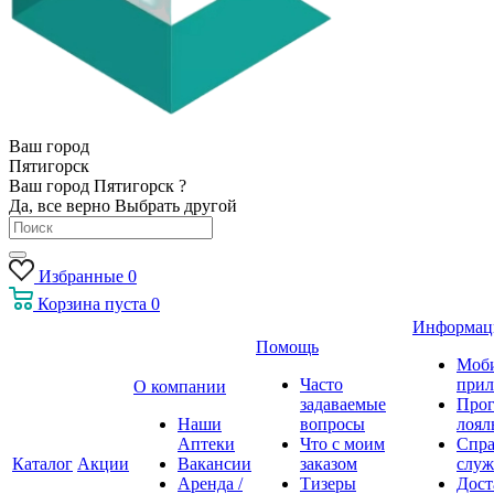
Ваш город
Пятигорск
Ваш город Пятигорск ?
Да, все верно
Выбрать другой
Избранные
0
Корзина
пуста
0
Информац
Помощь
Моб
Часто
прил
О компании
задаваемые
Про
Наши
вопросы
лоял
Аптеки
Что с моим
Спра
Каталог
Акции
Вакансии
заказом
служ
Аренда /
Тизеры
Дост