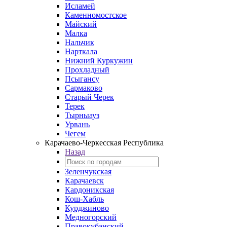
Исламей
Каменномостское
Майский
Малка
Нальчик
Нарткала
Нижний Куркужин
Прохладный
Псыгансу
Сармаково
Старый Черек
Терек
Тырныауз
Урвань
Чегем
Карачаево-Черкесская Республика
Назад
Зеленчукская
Карачаевск
Кардоникская
Кош-Хабль
Курджиново
Медногорский
Правокубанский