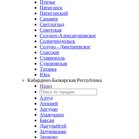
Птичье
Пятигорск
Пятигорский
Санамер
Светлоград
Советская
Солдато-Александровское
Солнечнодольск
Солуно - Дмитриевское
Спасское
Ставрополь
Суворовская
Татарка
Юца
Кабардино‑Балкарская Республика
Назад
Алтуд
Анзорей
Аргудан
Атажукино
Баксан
Дыгулыбгей
Залукокоаже
Заюково