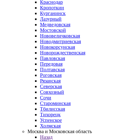
Краснодар
Кропоткин
Курганинск
Лазурный
Медведовская
Мостовской
Нововеличковская
Новодмитриевская
Новокорсунская
Новорождественская
Павловская
Передовая
Полтавская
Роговская
Рязанская
Северская
Совхозный
Сочи
Староминская
Тбилисская
Тихорецк
Успенское
Холмская
Москва и Московская область
Назад