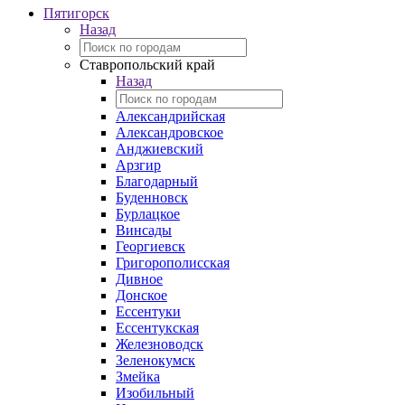
Пятигорск
Назад
Ставропольский край
Назад
Александрийская
Александровское
Анджиевский
Арзгир
Благодарный
Буденновск
Бурлацкое
Винсады
Георгиевск
Григорополисская
Дивное
Донское
Ессентуки
Ессентукская
Железноводск
Зеленокумск
Змейка
Изобильный