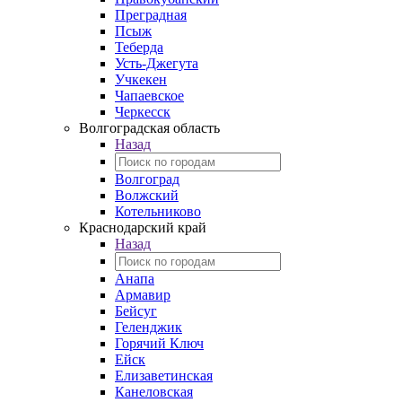
Преградная
Псыж
Теберда
Усть-Джегута
Учкекен
Чапаевское
Черкесск
Волгоградская область
Назад
Волгоград
Волжский
Котельниково
Краснодарский край
Назад
Анапа
Армавир
Бейсуг
Геленджик
Горячий Ключ
Ейск
Елизаветинская
Канеловская