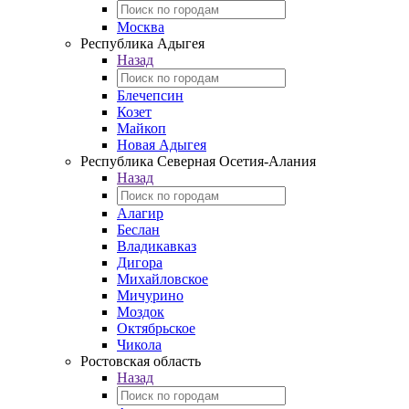
Москва
Республика Адыгея
Назад
Блечепсин
Козет
Майкоп
Новая Адыгея
Республика Северная Осетия-Алания
Назад
Алагир
Беслан
Владикавказ
Дигора
Михайловское
Мичурино
Моздок
Октябрьское
Чикола
Ростовская область
Назад