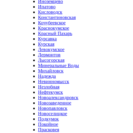
Иноземцево
Ипатово
Кисловодск
Константиновская
Кочубеевское
Краснокумское
Красный Пахарь
Курсавка
Курская
Левокумское
Лермонтов
Лысогорская
Минеральные Воды
Михайловск
Надежда
Невинномысск
Незлобная
Нефтекумск
Новоалександровск
Новозаведенное
Новопавловск
Новоселицкое
Подкумок
Покойное
Прасковея