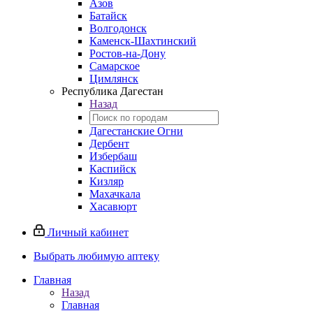
Азов
Батайск
Волгодонск
Каменск-Шахтинский
Ростов-на-Дону
Самарское
Цимлянск
Республика Дагестан
Назад
Дагестанские Огни
Дербент
Избербаш
Каспийск
Кизляр
Махачкала
Хасавюрт
Личный кабинет
Выбрать любимую аптеку
Главная
Назад
Главная