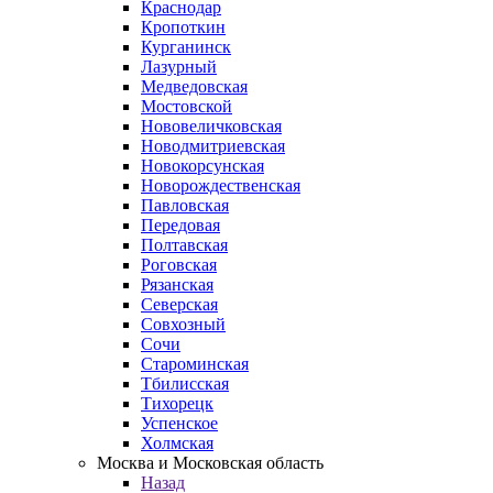
Краснодар
Кропоткин
Курганинск
Лазурный
Медведовская
Мостовской
Нововеличковская
Новодмитриевская
Новокорсунская
Новорождественская
Павловская
Передовая
Полтавская
Роговская
Рязанская
Северская
Совхозный
Сочи
Староминская
Тбилисская
Тихорецк
Успенское
Холмская
Москва и Московская область
Назад