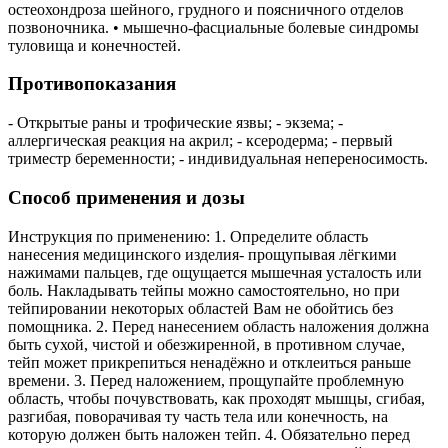
остеохондроза шейного, грудного и поясничного отделов
позвоночника. • мышечно-фасциальные болевые синдромы
туловища и конечностей.
Противопоказания
- Открытые раны и трофические язвы; - экзема; -
аллергическая реакция на акрил; - ксеродерма; - первый
триместр беременности; - индивидуальная непереносимость.
Способ применения и дозы
Инструкция по применению: 1. Определите область
нанесения медицинского изделия- прощупывая лёгкими
нажимами пальцев, где ощущается мышечная усталость или
боль. Накладывать тейпы можно самостоятельно, но при
тейпировании некоторых областей Вам не обойтись без
помощника. 2. Перед нанесением область наложения должна
быть сухой, чистой и обезжиренной, в противном случае,
тейп может прикрепиться ненадёжно и отклеиться раньше
времени. 3. Перед наложением, прощупайте проблемную
область, чтобы почувствовать, как проходят мышцы, сгибая,
разгибая, поворачивая ту часть тела или конечность, на
которую должен быть наложен тейп. 4. Обязательно перед