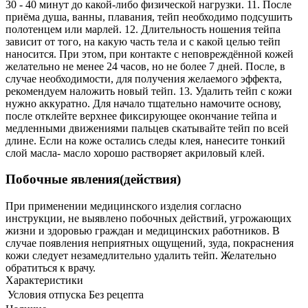
30 - 40 минут до какой-либо физической нагрузки. 11. После
приёма душа, ванны, плавания, тейп необходимо подсушить
полотенцем или марлей. 12. Длительность ношения тейпа
зависит от того, на какую часть тела и с какой целью тейп
наносится. При этом, при контакте с неповреждённой кожей
желательно не менее 24 часов, но не более 7 дней. После, в
случае необходимости, для получения желаемого эффекта,
рекомендуем наложить новый тейп. 13. Удалить тейп с кожи
нужно аккуратно. Для начало тщательно намочите основу,
после отклейте верхнее фиксирующее окончание тейпа и
медленными движениями пальцев скатывайте тейп по всей
длине. Если на коже остались следы клея, нанесите тонкий
слой масла- масло хорошо растворяет акриловый клей.
Побочные явления(действия)
При применении медицинского изделия согласно
инструкции, не выявлено побочных действий, угрожающих
жизни и здоровью граждан и медицинских работников. В
случае появления неприятных ощущений, зуда, покраснения
кожи следует незамедлительно удалить тейп. Желательно
обратиться к врачу.
Характеристики
Условия отпуска
Без рецепта