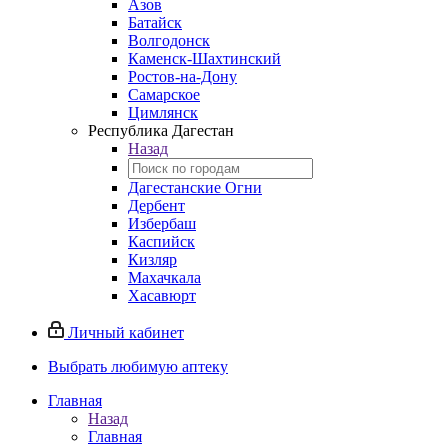
Азов
Батайск
Волгодонск
Каменск-Шахтинский
Ростов-на-Дону
Самарское
Цимлянск
Республика Дагестан
Назад
Дагестанские Огни
Дербент
Избербаш
Каспийск
Кизляр
Махачкала
Хасавюрт
Личный кабинет
Выбрать любимую аптеку
Главная
Назад
Главная