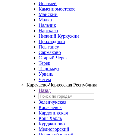
Исламей
Каменномостское
Майский
Малка
Нальчик
Нарткала
Нижний Куркужин
Прохладный
Псыгансу
Сармаково
Старый Черек
Терек
Тырныауз
Урвань
Чегем
Карачаево-Черкесская Республика
Назад
Зеленчукская
Карачаевск
Кардоникская
Кош-Хабль
Курджиново
Медногорский
Правокубанский