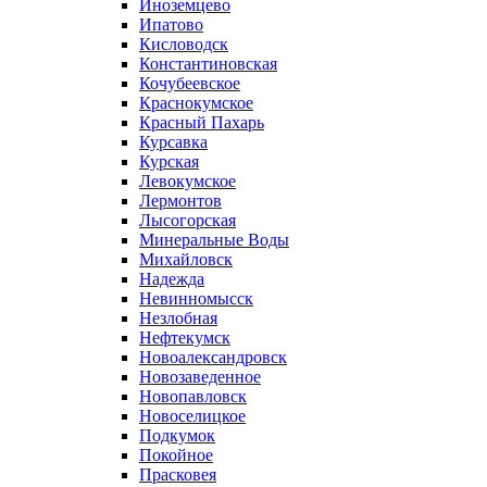
Иноземцево
Ипатово
Кисловодск
Константиновская
Кочубеевское
Краснокумское
Красный Пахарь
Курсавка
Курская
Левокумское
Лермонтов
Лысогорская
Минеральные Воды
Михайловск
Надежда
Невинномысск
Незлобная
Нефтекумск
Новоалександровск
Новозаведенное
Новопавловск
Новоселицкое
Подкумок
Покойное
Прасковея