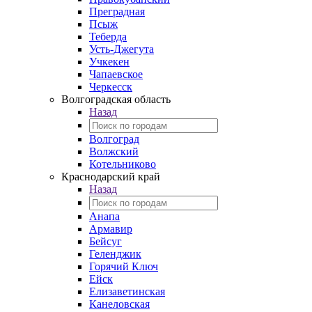
Преградная
Псыж
Теберда
Усть-Джегута
Учкекен
Чапаевское
Черкесск
Волгоградская область
Назад
Волгоград
Волжский
Котельниково
Краснодарский край
Назад
Анапа
Армавир
Бейсуг
Геленджик
Горячий Ключ
Ейск
Елизаветинская
Канеловская