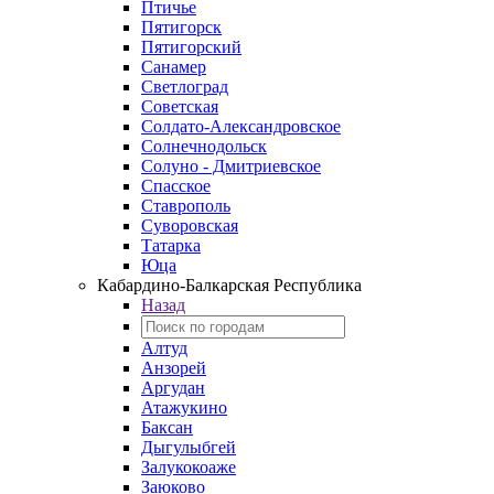
Птичье
Пятигорск
Пятигорский
Санамер
Светлоград
Советская
Солдато-Александровское
Солнечнодольск
Солуно - Дмитриевское
Спасское
Ставрополь
Суворовская
Татарка
Юца
Кабардино‑Балкарская Республика
Назад
Алтуд
Анзорей
Аргудан
Атажукино
Баксан
Дыгулыбгей
Залукокоаже
Заюково