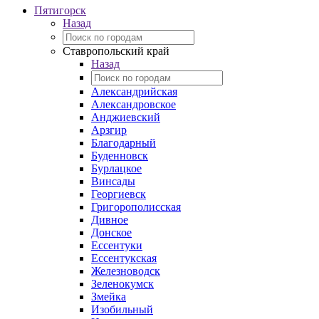
Пятигорск
Назад
Ставропольский край
Назад
Александрийская
Александровское
Анджиевский
Арзгир
Благодарный
Буденновск
Бурлацкое
Винсады
Георгиевск
Григорополисская
Дивное
Донское
Ессентуки
Ессентукская
Железноводск
Зеленокумск
Змейка
Изобильный