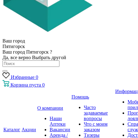
Ваш город
Пятигорск
Ваш город Пятигорск ?
Да, все верно
Выбрать другой
Избранные
0
Корзина
пуста
0
Информац
Помощь
Моб
Часто
прил
О компании
задаваемые
Про
Наши
вопросы
лоял
Аптеки
Что с моим
Спра
Каталог
Акции
Вакансии
заказом
служ
Аренда /
Тизеры
Дост