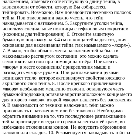
наложением, отмерьте соответствующую длину тейпа, в
зависимости от области, которую Вы собираетесь
тейпировать. Возможно, Вам понадобится несколько полосок
тейпа. При отмеривании важно учесть, что тейп
накладывается с натяжением. 5. Закруглите уголки тейпа,
используя специальные ножницы с тефлоновым покрытием
(ножницы для тейпирования). 6. Отклейте защитную
бумажную подложку на 3-4 см от конца тейпа для создания
основания для наклеивания тейпа (так называемого «якоря»).
7. Важно, чтобы область места наложения тейпа была в
максимально растянутом состоянии, это можно сделать
самостоятельно или при помощи партнёра. Приклеить
«якорь» в месте соединения/ прикрепления мышц и
разгладить «якорь» руками. При разглаживании руками
возникает тепло, которое активизирует свойства клеящего
акрилового слоя тейпа. 8. После крепкого приклеивания
«якоря» необходимо медленно отклеить оставшуюся часть
бумажнойподложки,оставивнапротивоположном конце место
для второго «якоря», второй «якорь» наклеить без растяжения.
9. В зависимости от техники наложения, тейп можно
приклеивать с натяжением или без такового. Необходимо
обратить внимание на то, что последующее разглаживание
тейпа происходит всегда от середины ленты к её краям, во
избежание отклеивания концов. Не допускать оброзование
заломов или складок. 10. Рекомендуется накладывать тейп за