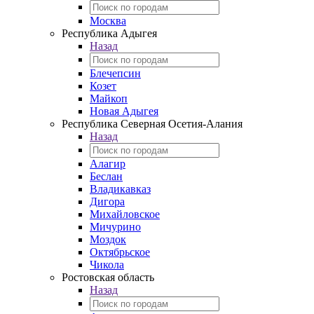
Москва
Республика Адыгея
Назад
Блечепсин
Козет
Майкоп
Новая Адыгея
Республика Северная Осетия-Алания
Назад
Алагир
Беслан
Владикавказ
Дигора
Михайловское
Мичурино
Моздок
Октябрьское
Чикола
Ростовская область
Назад