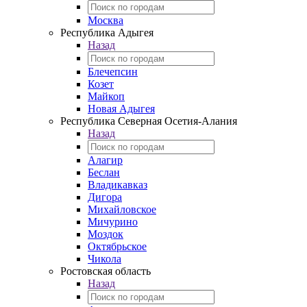
Москва
Республика Адыгея
Назад
Блечепсин
Козет
Майкоп
Новая Адыгея
Республика Северная Осетия-Алания
Назад
Алагир
Беслан
Владикавказ
Дигора
Михайловское
Мичурино
Моздок
Октябрьское
Чикола
Ростовская область
Назад