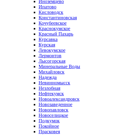
Иноземцево
Ипатово
Кисловодск
Константиновская
Кочубеевское
Краснокумское
Красный Пахарь
Курсавка
Курская
Левокумское
Лермонтов
Лысогорская
Минеральные Воды
Михайловск
Надежда
Невинномысск
Незлобная
Нефтекумск
Новоалександровск
Новозаведенное
Новопавловск
Новоселицкое
Подкумок
Покойное
Прасковея