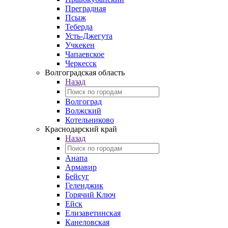
Преградная
Псыж
Теберда
Усть-Джегута
Учкекен
Чапаевское
Черкесск
Волгоградская область
Назад
Волгоград
Волжский
Котельниково
Краснодарский край
Назад
Анапа
Армавир
Бейсуг
Геленджик
Горячий Ключ
Ейск
Елизаветинская
Канеловская