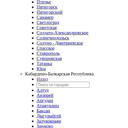
Птичье
Пятигорск
Пятигорский
Санамер
Светлоград
Советская
Солдато-Александровское
Солнечнодольск
Солуно - Дмитриевское
Спасское
Ставрополь
Суворовская
Татарка
Юца
Кабардино‑Балкарская Республика
Назад
Алтуд
Анзорей
Аргудан
Атажукино
Баксан
Дыгулыбгей
Залукокоаже
Заюково