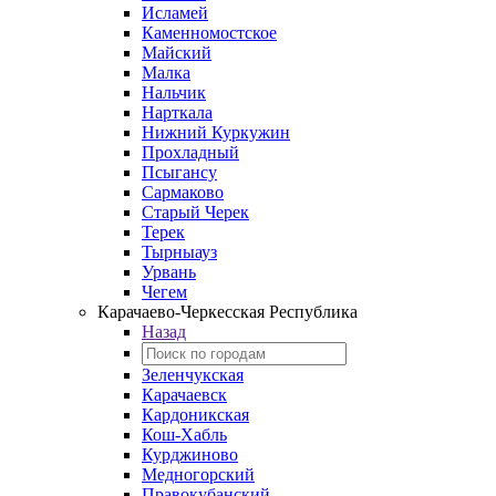
Исламей
Каменномостское
Майский
Малка
Нальчик
Нарткала
Нижний Куркужин
Прохладный
Псыгансу
Сармаково
Старый Черек
Терек
Тырныауз
Урвань
Чегем
Карачаево-Черкесская Республика
Назад
Зеленчукская
Карачаевск
Кардоникская
Кош-Хабль
Курджиново
Медногорский
Правокубанский