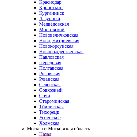
Краснодар
Кропоткин
Курганинск
Лазурный
Медведовская
Мостовской
Нововеличковская
Новодмитриевская
Новокорсунская
Новорождественская
Павловская
Передовая
Полтавская
Роговская
Рязанская
Северская
Совхозный
Сочи
Староминская
Тбилисская
Тихорецк
Успенское
Холмская
Москва и Московская область
Назад