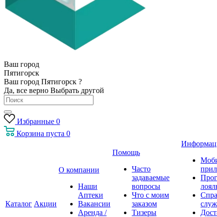
Ваш город
Пятигорск
Ваш город Пятигорск ?
Да, все верно
Выбрать другой
Избранные
0
Корзина
пуста
0
Информац
Помощь
Моб
Часто
прил
О компании
задаваемые
Про
Наши
вопросы
лоял
Аптеки
Что с моим
Спра
Каталог
Акции
Вакансии
заказом
служ
Аренда /
Тизеры
Дост