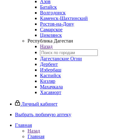
Азов
Батайск
Волгодонск
Каменск-Шахтинский
Ростов-на-Дону
Самарское
Цимлянск
Республика Дагестан
Назад
Дагестанские Огни
Дербент
Избербаш
Каспийск
Кизляр
Махачкала
Хасавюрт
Личный кабинет
Выбрать любимую аптеку
Главная
Назад
Главная