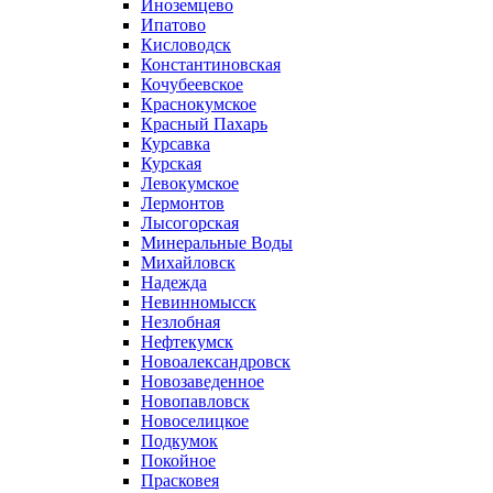
Иноземцево
Ипатово
Кисловодск
Константиновская
Кочубеевское
Краснокумское
Красный Пахарь
Курсавка
Курская
Левокумское
Лермонтов
Лысогорская
Минеральные Воды
Михайловск
Надежда
Невинномысск
Незлобная
Нефтекумск
Новоалександровск
Новозаведенное
Новопавловск
Новоселицкое
Подкумок
Покойное
Прасковея