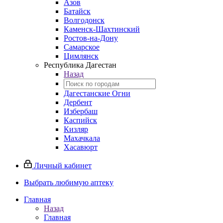
Азов
Батайск
Волгодонск
Каменск-Шахтинский
Ростов-на-Дону
Самарское
Цимлянск
Республика Дагестан
Назад
Дагестанские Огни
Дербент
Избербаш
Каспийск
Кизляр
Махачкала
Хасавюрт
Личный кабинет
Выбрать любимую аптеку
Главная
Назад
Главная