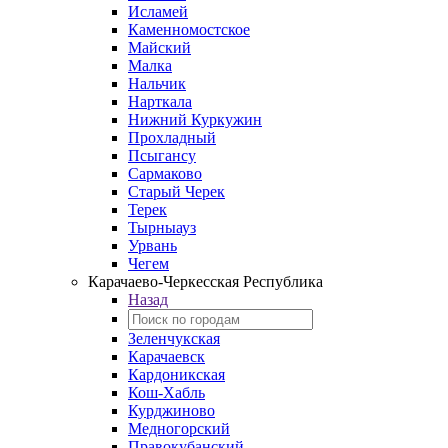
Исламей
Каменномостское
Майский
Малка
Нальчик
Нарткала
Нижний Куркужин
Прохладный
Псыгансу
Сармаково
Старый Черек
Терек
Тырныауз
Урвань
Чегем
Карачаево-Черкесская Республика
Назад
Зеленчукская
Карачаевск
Кардоникская
Кош-Хабль
Курджиново
Медногорский
Правокубанский