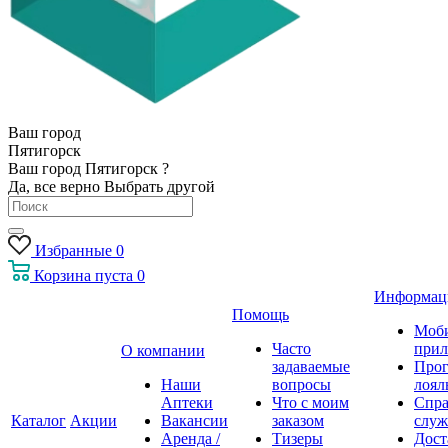
Ваш город
Пятигорск
Ваш город Пятигорск ?
Да, все верно
Выбрать другой
Избранные
0
Корзина
пуста
0
Информац
Помощь
Моб
Часто
прил
О компании
задаваемые
Про
Наши
вопросы
лоял
Аптеки
Что с моим
Спра
Каталог
Акции
Вакансии
заказом
служ
Аренда /
Тизеры
Дост