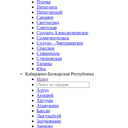
Птичье
Пятигорск
Пятигорский
Санамер
Светлоград
Советская
Солдато-Александровское
Солнечнодольск
Солуно - Дмитриевское
Спасское
Ставрополь
Суворовская
Татарка
Юца
Кабардино‑Балкарская Республика
Назад
Алтуд
Анзорей
Аргудан
Атажукино
Баксан
Дыгулыбгей
Залукокоаже
Заюково