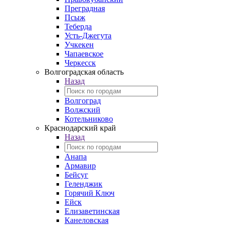
Преградная
Псыж
Теберда
Усть-Джегута
Учкекен
Чапаевское
Черкесск
Волгоградская область
Назад
Волгоград
Волжский
Котельниково
Краснодарский край
Назад
Анапа
Армавир
Бейсуг
Геленджик
Горячий Ключ
Ейск
Елизаветинская
Канеловская