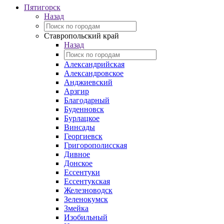
Пятигорск
Назад
Ставропольский край
Назад
Александрийская
Александровское
Анджиевский
Арзгир
Благодарный
Буденновск
Бурлацкое
Винсады
Георгиевск
Григорополисская
Дивное
Донское
Ессентуки
Ессентукская
Железноводск
Зеленокумск
Змейка
Изобильный