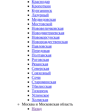
Краснодар
Кропоткин
Курганинск
Лазурный
Медведовская
Мостовской
Нововеличковская
Новодмитриевская
Новокорсунская
Новорождественская
Павловская
Передовая
Полтавская
Роговская
Рязанская
Северская
Совхозный
Сочи
Староминская
Тбилисская
Тихорецк
Успенское
Холмская
Москва и Московская область
Назад