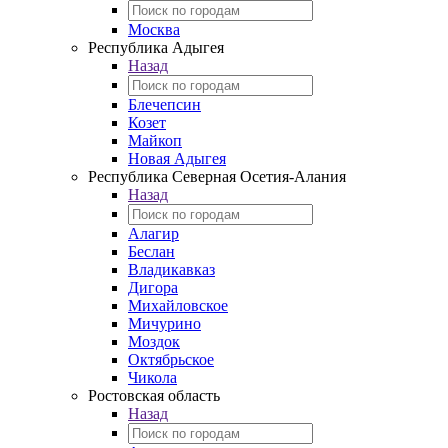
Москва
Республика Адыгея
Назад
Блечепсин
Козет
Майкоп
Новая Адыгея
Республика Северная Осетия-Алания
Назад
Алагир
Беслан
Владикавказ
Дигора
Михайловское
Мичурино
Моздок
Октябрьское
Чикола
Ростовская область
Назад