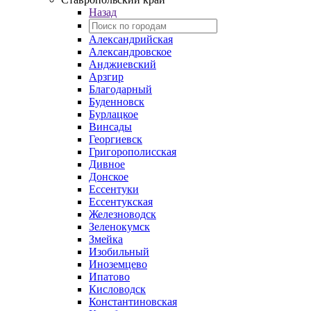
Назад
Александрийская
Александровское
Анджиевский
Арзгир
Благодарный
Буденновск
Бурлацкое
Винсады
Георгиевск
Григорополисская
Дивное
Донское
Ессентуки
Ессентукская
Железноводск
Зеленокумск
Змейка
Изобильный
Иноземцево
Ипатово
Кисловодск
Константиновская