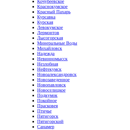
Кочубеевское
Краснокумское
Красный Пахарь
Курсавка
Курская
Левокумское
Лермонтов
Лысогорская
Минеральные Воды
Михайловск
Надежда
Невинномысск
Незлобная
Нефтекумск
Новоалександровск
Новозаведенное
Новопавловск
Новоселицкое
Подкумок
Покойное
Прасковея
Птичье
Пятигорск
Пятигорский
Санамер