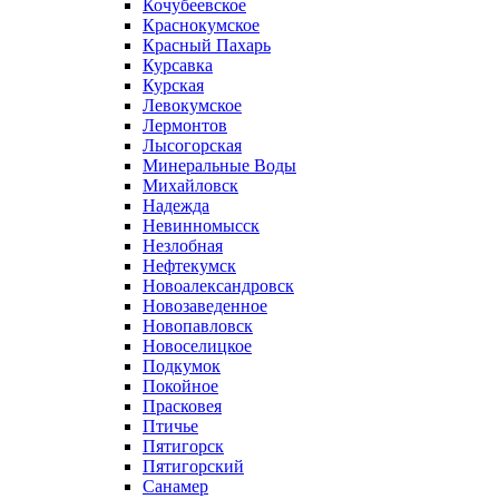
Кочубеевское
Краснокумское
Красный Пахарь
Курсавка
Курская
Левокумское
Лермонтов
Лысогорская
Минеральные Воды
Михайловск
Надежда
Невинномысск
Незлобная
Нефтекумск
Новоалександровск
Новозаведенное
Новопавловск
Новоселицкое
Подкумок
Покойное
Прасковея
Птичье
Пятигорск
Пятигорский
Санамер