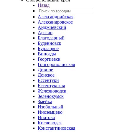
Назад
Александрийская
Александровское
Анджиевский
Арзгир
Благодарный
Буденновск
Бурлацкое
Винсады
Георгиевск
Григорополисская
Дивное
Донское
Ессентуки
Ессентукская
Железноводск
Зеленокумск
Змейка
Изобильный
Иноземцево
Ипатово
Кисловодск
Константиновская