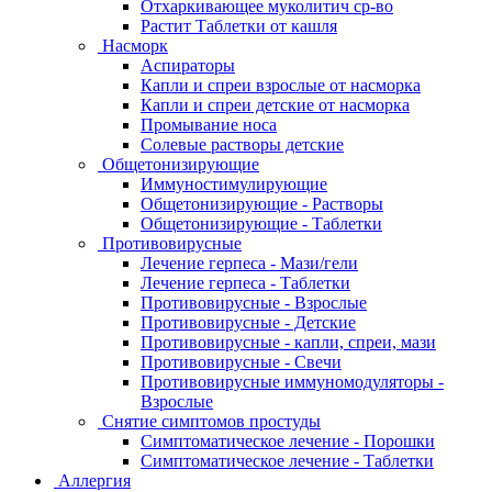
Отхаркивающее муколитич ср-во
Растит Таблетки от кашля
Насморк
Аспираторы
Капли и спреи взрослые от насморка
Капли и спреи детские от насморка
Промывание носа
Солевые растворы детские
Общетонизирующие
Иммуностимулирующие
Общетонизирующие - Растворы
Общетонизирующие - Таблетки
Противовирусные
Лечение герпеса - Мази/гели
Лечение герпеса - Таблетки
Противовирусные - Взрослые
Противовирусные - Детские
Противовирусные - капли, спреи, мази
Противовирусные - Свечи
Противовирусные иммуномодуляторы -
Взрослые
Снятие симптомов простуды
Симптоматическое лечение - Порошки
Симптоматическое лечение - Таблетки
Аллергия