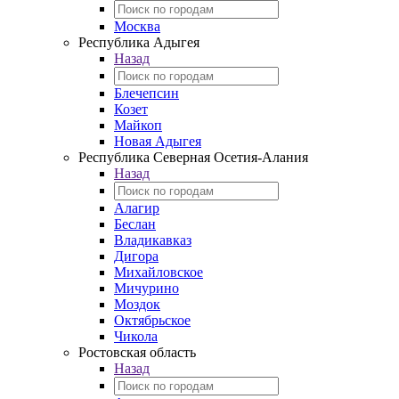
Москва
Республика Адыгея
Назад
Блечепсин
Козет
Майкоп
Новая Адыгея
Республика Северная Осетия-Алания
Назад
Алагир
Беслан
Владикавказ
Дигора
Михайловское
Мичурино
Моздок
Октябрьское
Чикола
Ростовская область
Назад