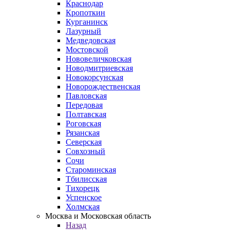
Краснодар
Кропоткин
Курганинск
Лазурный
Медведовская
Мостовской
Нововеличковская
Новодмитриевская
Новокорсунская
Новорождественская
Павловская
Передовая
Полтавская
Роговская
Рязанская
Северская
Совхозный
Сочи
Староминская
Тбилисская
Тихорецк
Успенское
Холмская
Москва и Московская область
Назад