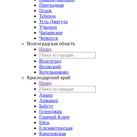
Преградная
Псыж
Теберда
Усть-Джегута
Учкекен
Чапаевское
Черкесск
Волгоградская область
Назад
Волгоград
Волжский
Котельниково
Краснодарский край
Назад
Анапа
Армавир
Бейсуг
Геленджик
Горячий Ключ
Ейск
Елизаветинская
Канеловская