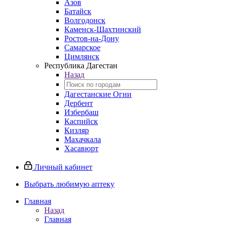
Азов
Батайск
Волгодонск
Каменск-Шахтинский
Ростов-на-Дону
Самарское
Цимлянск
Республика Дагестан
Назад
Дагестанские Огни
Дербент
Избербаш
Каспийск
Кизляр
Махачкала
Хасавюрт
Личный кабинет
Выбрать любимую аптеку
Главная
Назад
Главная