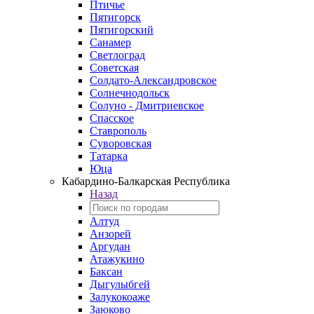
Птичье
Пятигорск
Пятигорский
Санамер
Светлоград
Советская
Солдато-Александровское
Солнечнодольск
Солуно - Дмитриевское
Спасское
Ставрополь
Суворовская
Татарка
Юца
Кабардино‑Балкарская Республика
Назад
Алтуд
Анзорей
Аргудан
Атажукино
Баксан
Дыгулыбгей
Залукокоаже
Заюково