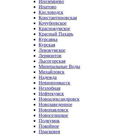
Иноземцево
Ипатово
Кисловодск
Константиновская
Кочубеевское
Краснокумское
Красный Пахарь
Курсавка
Курская
Левокумское
Лермонтов
Лысогорская
Минеральные Воды
Михайловск
Надежда
Невинномысск
Незлобная
Нефтекумск
Новоалександровск
Новозаведенное
Новопавловск
Новоселицкое
Подкумок
Покойное
Прасковея