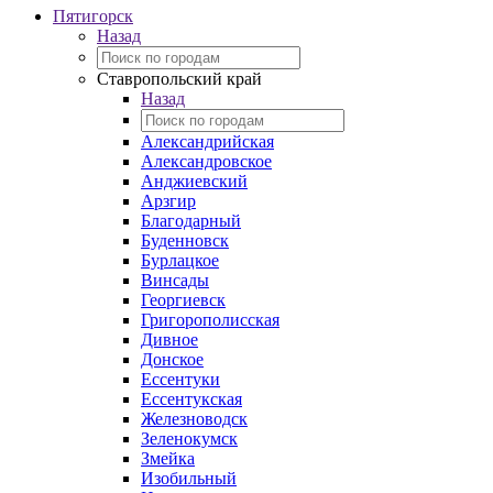
Пятигорск
Назад
Ставропольский край
Назад
Александрийская
Александровское
Анджиевский
Арзгир
Благодарный
Буденновск
Бурлацкое
Винсады
Георгиевск
Григорополисская
Дивное
Донское
Ессентуки
Ессентукская
Железноводск
Зеленокумск
Змейка
Изобильный