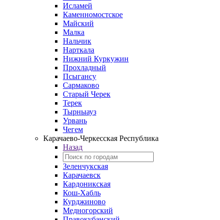
Исламей
Каменномостское
Майский
Малка
Нальчик
Нарткала
Нижний Куркужин
Прохладный
Псыгансу
Сармаково
Старый Черек
Терек
Тырныауз
Урвань
Чегем
Карачаево-Черкесская Республика
Назад
Зеленчукская
Карачаевск
Кардоникская
Кош-Хабль
Курджиново
Медногорский
Правокубанский