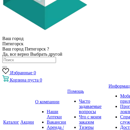
Ваш город
Пятигорск
Ваш город Пятигорск ?
Да, все верно
Выбрать другой
Избранные
0
Корзина
пуста
0
Информац
Помощь
Моб
Часто
прил
О компании
задаваемые
Про
Наши
вопросы
лоял
Аптеки
Что с моим
Спра
Каталог
Акции
Вакансии
заказом
служ
Аренда /
Тизеры
Дост