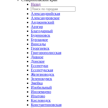
Назад
Александрийская
Александровское
Анджиевский
Арзгир
Благодарный
Буденновск
Бурлацкое
Винсады
Георгиевск
Григорополисская
Дивное
Донское
Ессентуки
Ессентукская
Железноводск
Зеленокумск
Змейка
Изобильный
Иноземцево
Ипатово
Кисловодск
Константиновская