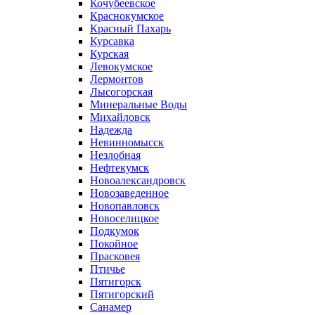
Кочубеевское
Краснокумское
Красный Пахарь
Курсавка
Курская
Левокумское
Лермонтов
Лысогорская
Минеральные Воды
Михайловск
Надежда
Невинномысск
Незлобная
Нефтекумск
Новоалександровск
Новозаведенное
Новопавловск
Новоселицкое
Подкумок
Покойное
Прасковея
Птичье
Пятигорск
Пятигорский
Санамер