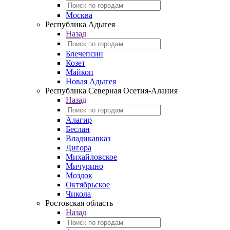
Москва
Республика Адыгея
Назад
Блечепсин
Козет
Майкоп
Новая Адыгея
Республика Северная Осетия-Алания
Назад
Алагир
Беслан
Владикавказ
Дигора
Михайловское
Мичурино
Моздок
Октябрьское
Чикола
Ростовская область
Назад