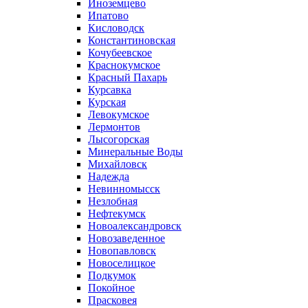
Иноземцево
Ипатово
Кисловодск
Константиновская
Кочубеевское
Краснокумское
Красный Пахарь
Курсавка
Курская
Левокумское
Лермонтов
Лысогорская
Минеральные Воды
Михайловск
Надежда
Невинномысск
Незлобная
Нефтекумск
Новоалександровск
Новозаведенное
Новопавловск
Новоселицкое
Подкумок
Покойное
Прасковея