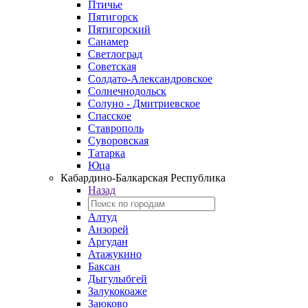
Птичье
Пятигорск
Пятигорский
Санамер
Светлоград
Советская
Солдато-Александровское
Солнечнодольск
Солуно - Дмитриевское
Спасское
Ставрополь
Суворовская
Татарка
Юца
Кабардино‑Балкарская Республика
Назад
Алтуд
Анзорей
Аргудан
Атажукино
Баксан
Дыгулыбгей
Залукокоаже
Заюково