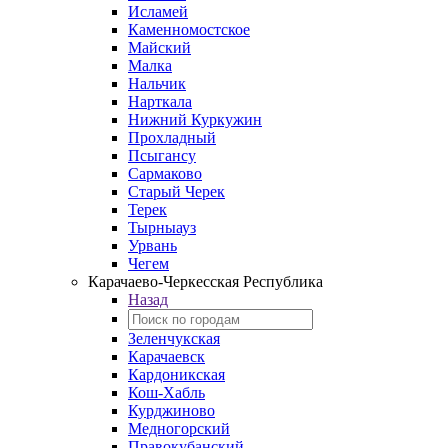
Исламей
Каменномостское
Майский
Малка
Нальчик
Нарткала
Нижний Куркужин
Прохладный
Псыгансу
Сармаково
Старый Черек
Терек
Тырныауз
Урвань
Чегем
Карачаево-Черкесская Республика
Назад
Зеленчукская
Карачаевск
Кардоникская
Кош-Хабль
Курджиново
Медногорский
Правокубанский