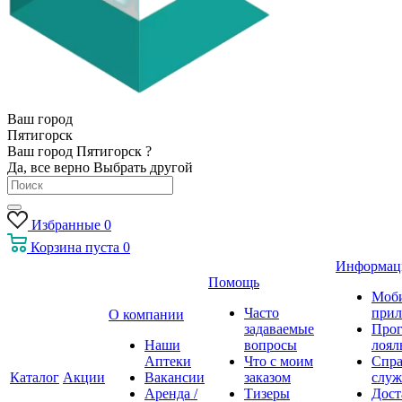
Ваш город
Пятигорск
Ваш город Пятигорск ?
Да, все верно
Выбрать другой
Избранные
0
Корзина
пуста
0
Информац
Помощь
Моб
Часто
прил
О компании
задаваемые
Про
Наши
вопросы
лоял
Аптеки
Что с моим
Спра
Каталог
Акции
Вакансии
заказом
служ
Аренда /
Тизеры
Дост