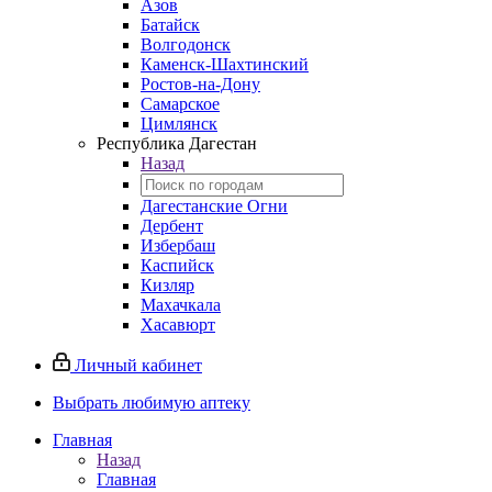
Азов
Батайск
Волгодонск
Каменск-Шахтинский
Ростов-на-Дону
Самарское
Цимлянск
Республика Дагестан
Назад
Дагестанские Огни
Дербент
Избербаш
Каспийск
Кизляр
Махачкала
Хасавюрт
Личный кабинет
Выбрать любимую аптеку
Главная
Назад
Главная