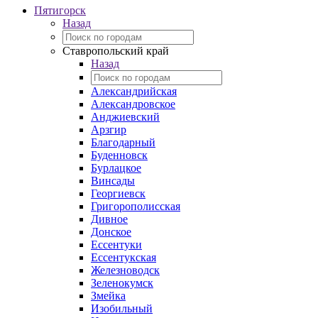
Пятигорск
Назад
Ставропольский край
Назад
Александрийская
Александровское
Анджиевский
Арзгир
Благодарный
Буденновск
Бурлацкое
Винсады
Георгиевск
Григорополисская
Дивное
Донское
Ессентуки
Ессентукская
Железноводск
Зеленокумск
Змейка
Изобильный