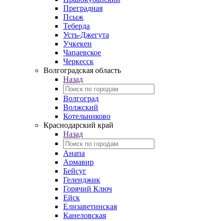
Преградная
Псыж
Теберда
Усть-Джегута
Учкекен
Чапаевское
Черкесск
Волгоградская область
Назад
Волгоград
Волжский
Котельниково
Краснодарский край
Назад
Анапа
Армавир
Бейсуг
Геленджик
Горячий Ключ
Ейск
Елизаветинская
Канеловская