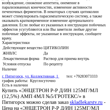
возбуждение, снижение аппетита, онемение в
парализованных конечностях, изменение активности
печеночных ферментов. В некоторых случаях цитиколин
может стимулировать парасимпатическую систему, а также
оказывать кратковременное изменение артериального
давления. Если любые из указанных в инструкции побочных
эффектов усугубляются или Вы заметили любые другие
побочные эффекты, не указанные в инструкции, сообщите
врачу.
Характеристики
Действующее вещество
ЦИТИКОЛИН
ЖНВЛС
Да
Лекарственная форма
Раствор для приема внутрь
Условия отпуска
По рецепту
Наличие
г. Пятигорск, ул. Коллективная, 1
тел: +79283073333
график работы: Круглосуточно
Есть в наличии
Купить «ЭНЦЕТРОН Р-Р Д/ИН 125МГ/МЛ
(12,5%) АМП 4МЛ №5/ГРОТЕКС/» в
Пятигорск можно сделав заказ
skladlekarstv.ru
-
Цена на «ЭНЦЕТРОН Р-Р Д/ИН 125МГ/МЛ