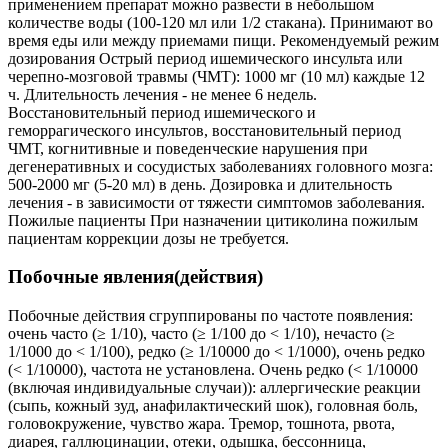
применением препарат можно развести в небольшом
количестве воды (100-120 мл или 1/2 стакана). Принимают во
время еды или между приемами пищи. Рекомендуемый режим
дозирования Острый период ишемического инсульта или
черепно-мозговой травмы (ЧМТ): 1000 мг (10 мл) каждые 12
ч. Длительность лечения - не менее 6 недель.
Восстановительный период ишемического и
геморрагического инсультов, восстановительный период
ЧМТ, когнитивные и поведенческие нарушения при
дегенеративных и сосудистых заболеваниях головного мозга:
500-2000 мг (5-20 мл) в день. Дозировка и длительность
лечения - в зависимости от тяжести симптомов заболевания.
Пожилые пациенты При назначении цитиколина пожилым
пациентам коррекции дозы не требуется.
Побочные явления(действия)
Побочные действия сгруппированы по частоте появления:
очень часто (≥ 1/10), часто (≥ 1/100 до < 1/10), нечасто (≥
1/1000 до < 1/100), редко (≥ 1/10000 до < 1/1000), очень редко
(< 1/10000), частота не установлена. Очень редко (< 1/10000
(включая индивидуальные случаи)): аллергические реакции
(сыпь, кожный зуд, анафилактический шок), головная боль,
головокружение, чувство жара. Тремор, тошнота, рвота,
диарея, галлюцинации, отеки, одышка, бессонница,