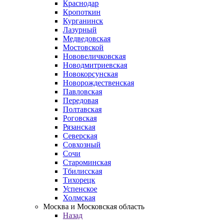
Краснодар
Кропоткин
Курганинск
Лазурный
Медведовская
Мостовской
Нововеличковская
Новодмитриевская
Новокорсунская
Новорождественская
Павловская
Передовая
Полтавская
Роговская
Рязанская
Северская
Совхозный
Сочи
Староминская
Тбилисская
Тихорецк
Успенское
Холмская
Москва и Московская область
Назад