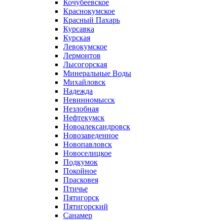
Кочубеевское
Краснокумское
Красный Пахарь
Курсавка
Курская
Левокумское
Лермонтов
Лысогорская
Минеральные Воды
Михайловск
Надежда
Невинномысск
Незлобная
Нефтекумск
Новоалександровск
Новозаведенное
Новопавловск
Новоселицкое
Подкумок
Покойное
Прасковея
Птичье
Пятигорск
Пятигорский
Санамер