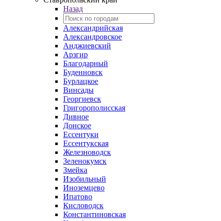
Назад
Александрийская
Александровское
Анджиевский
Арзгир
Благодарный
Буденновск
Бурлацкое
Винсады
Георгиевск
Григорополисская
Дивное
Донское
Ессентуки
Ессентукская
Железноводск
Зеленокумск
Змейка
Изобильный
Иноземцево
Ипатово
Кисловодск
Константиновская