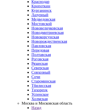
Краснодар
Кропоткин
Курганинск
Лазурный
Медведовская
Мостовской
Нововеличковская
Новодмитриевская
Новокорсунская
Новорождественская
Павловская
Передовая
Полтавская
Роговская
Рязанская
Северская
Совхозный
Сочи
Староминская
Тбилисская
Тихорецк
Успенское
Холмская
Москва и Московская область
Назад