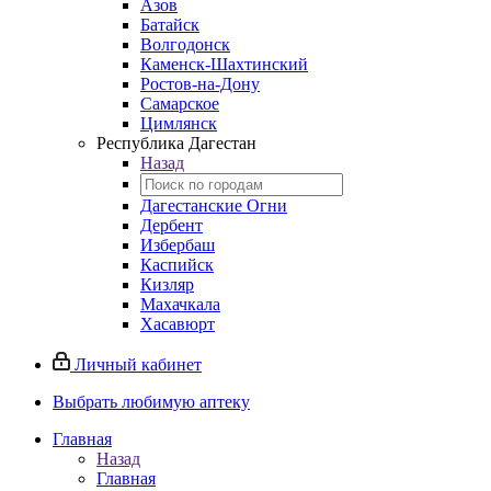
Азов
Батайск
Волгодонск
Каменск-Шахтинский
Ростов-на-Дону
Самарское
Цимлянск
Республика Дагестан
Назад
Дагестанские Огни
Дербент
Избербаш
Каспийск
Кизляр
Махачкала
Хасавюрт
Личный кабинет
Выбрать любимую аптеку
Главная
Назад
Главная