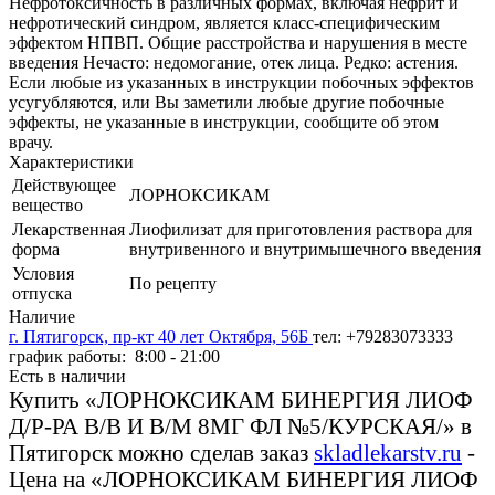
Нефротоксичность в различных формах, включая нефрит и
нефротический синдром, является класс-специфическим
эффектом НПВП. Общие расстройства и нарушения в месте
введения Нечасто: недомогание, отек лица. Редко: астения.
Если любые из указанных в инструкции побочных эффектов
усугубляются, или Вы заметили любые другие побочные
эффекты, не указанные в инструкции, сообщите об этом
врачу.
Характеристики
Действующее
ЛОРНОКСИКАМ
вещество
Лекарственная
Лиофилизат для приготовления раствора для
форма
внутривенного и внутримышечного введения
Условия
По рецепту
отпуска
Наличие
г. Пятигорск, пр-кт 40 лет Октября, 56Б
тел: +79283073333
график работы: 8:00 - 21:00
Есть в наличии
Купить «ЛОРНОКСИКАМ БИНЕРГИЯ ЛИОФ
Д/Р-РА В/В И В/М 8МГ ФЛ №5/КУРСКАЯ/» в
Пятигорск можно сделав заказ
skladlekarstv.ru
-
Цена на «ЛОРНОКСИКАМ БИНЕРГИЯ ЛИОФ