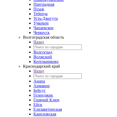
Преградная
Псыж
Теберда
Усть-Джегута
Учкекен
Чапаевское
Черкесск
Волгоградская область
Назад
Волгоград
Волжский
Котельниково
Краснодарский край
Назад
Анапа
Армавир
Бейсуг
Геленджик
Горячий Ключ
Ейск
Елизаветинская
Канеловская