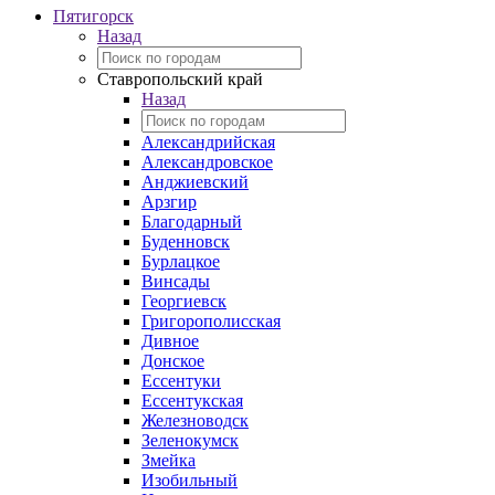
Пятигорск
Назад
Ставропольский край
Назад
Александрийская
Александровское
Анджиевский
Арзгир
Благодарный
Буденновск
Бурлацкое
Винсады
Георгиевск
Григорополисская
Дивное
Донское
Ессентуки
Ессентукская
Железноводск
Зеленокумск
Змейка
Изобильный