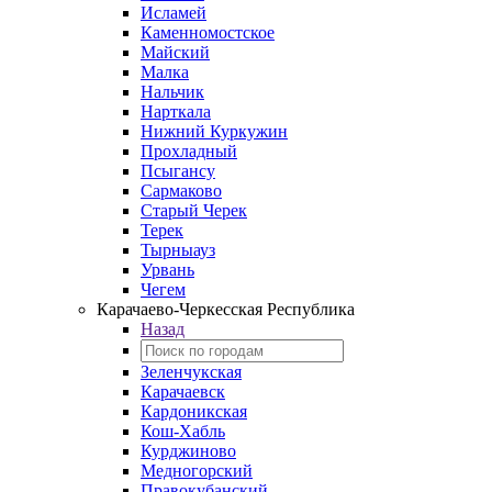
Исламей
Каменномостское
Майский
Малка
Нальчик
Нарткала
Нижний Куркужин
Прохладный
Псыгансу
Сармаково
Старый Черек
Терек
Тырныауз
Урвань
Чегем
Карачаево-Черкесская Республика
Назад
Зеленчукская
Карачаевск
Кардоникская
Кош-Хабль
Курджиново
Медногорский
Правокубанский