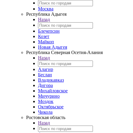
Москва
Республика Адыгея
Назад
Блечепсин
Козет
Майкоп
Новая Адыгея
Республика Северная Осетия-Алания
Назад
Алагир
Беслан
Владикавказ
Дигора
Михайловское
Мичурино
Моздок
Октябрьское
Чикола
Ростовская область
Назад