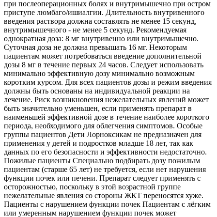
при послеоперационных болях и внутримышечно при остром
приступе люмбаго/ишиалгии. Длительность внутривенного
введения раствора должна составлять не менее 15 секунд,
внутримышечного - не менее 5 секунд. Рекомендуемая
однократная доза: 8 мг внутривенно или внутримышечно.
Суточная доза не должна превышать 16 мг. Некоторым
пациентам может потребоваться введение дополнительной
дозы 8 мг в течение первых 24 часов. Следует использовать
минимально эффективную дозу минимально возможным
коротким курсом. Для всех пациентов дозы и режим введения
должны быть основаны на индивидуальной реакции на
лечение. Риск возникновения нежелательных явлений может
быть значительно уменьшен, если применять препарат в
наименьшей эффективной дозе в течение наиболее короткого
периода, необходимого для облегчения симптомов. Особые
группы пациентов Дети Лорноксикам не предназначен для
применения у детей и подростков младше 18 лет, так как
данных по его безопасности и эффективности недостаточно.
Пожилые пациенты Специально подбирать дозу пожилым
пациентам (старше 65 лет) не требуется, если нет нарушения
функции почек или печени. Препарат следует применять с
осторожностью, поскольку в этой возрастной группе
нежелательные явления со стороны ЖКТ переносятся хуже.
Пациенты с нарушением функции почек Пациентам с лёгким
или умеренным нарушением функции почек может