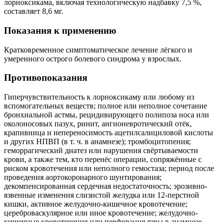
лорноксикама, включая технологическую надбавку 7,5 %,
составляет 8,6 мг.
Показания к применению
Кратковременное симптоматическое лечение лёгкого и
умеренного острого болевого синдрома у взрослых.
Противопоказания
Гиперчувствительность к лорноксикаму или любому из
вспомогательных веществ; полное или неполное сочетание
бронхиальной астмы, рецидивирующего полипоза носа или
околоносовых пазух, ринит, ангионевротический отёк,
крапивница и непереносимость ацетилсалициловой кислоты
и других НПВП (в т. ч. в анамнезе); тромбоцитопения;
геморрагический диатез или нарушения свёртываемости
крови, а также тем, кто перенёс операции, сопряжённые с
риском кровотечения или неполного гемостаза; период после
проведения аортокоронарного шунтирования;
декомпенсированная сердечная недостаточность; эрозивно-
язвенные изменения слизистой желудка или 12-перстной
кишки, активное желудочно-кишечное кровотечение;
цереброваскулярное или иное кровотечение; желудочно-
кишечные кровотечения или перфорация язвы в анамнезе,