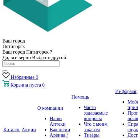
Ваш город
Пятигорск
Ваш город Пятигорск ?
Да, все верно
Выбрать другой
Избранные
0
Корзина
пуста
0
Информац
Помощь
Моб
Часто
прил
О компании
задаваемые
Про
Наши
вопросы
лоял
Аптеки
Что с моим
Спра
Каталог
Акции
Вакансии
заказом
служ
Аренда /
Тизеры
Дост