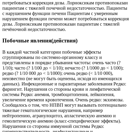
потребоваться коррекция дозы. Лорноксикам противопоказан
пациентам с тяжелей почечной недостаточностью. Пациенты
с нарушением функции печени Пациентам с умеренным
нарушением функции печени может потребоваться коррекция
дозы. Лорноксикам противопоказан пациентам с тяжелей
печёночной недостаточностью.
Побочные явления(действия)
В каждой частной категории побочные эффекты
сгруппированы по системно-органному классу и
представлены в порядке убывания частоты: очень часто (?
1/10); часто (? 1/100 до < 1/10); нечасто (? 1/1000 до < 1/100);
редко (? 1/10 000 до < 1/1000); очень редко (< 1/10 000),
неизвестно (не могут быть оценены, исходя из имеющихся
данных). Инфекционные и паразитарные заболевания Редко:
фарингит. Нарушения со стороны крови и лимфатической
системы Редко: анемия, тромбоцитопения, лейкопения,
увеличение времени кровотечения. Очень редко: экхимозы.
Сообщалось о том, что НПВП могут вызывать потенциально
тяжелые гематологические нарушения, например
нейтропению, агранулоцитоз, апластическую анемию и
гемолитическую анемию (класс-специфические эффекты).
Нарушения со стороны иммунной системы Редко:
гиперчувствительность, анафилактоидные и