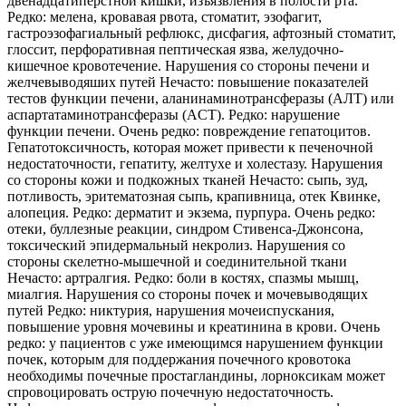
двенадцатиперстной кишки, изъязвления в полости рта.
Редко: мелена, кровавая рвота, стоматит, эзофагит,
гастроэзофагиальный рефлюкс, дисфагия, афтозный стоматит,
глоссит, перфоративная пептическая язва, желудочно-
кишечное кровотечение. Нарушения со стороны печени и
желчевыводяших путей Нечасто: повышение показателей
тестов функции печени, аланинаминотрансферазы (AЛT) или
аспартатаминотрансферазы (ACT). Редко: нарушение
функции печени. Очень редко: повреждение гепатоцитов.
Гепатотоксичность, которая может привести к печеночной
недостаточности, гепатиту, желтухе и холестазу. Нарушения
со стороны кожи и подкожных тканей Нечасто: сыпь, зуд,
потливость, эритематозная сыпь, крапивница, отек Квинке,
алопеция. Редко: дерматит и экзема, пурпура. Очень редко:
отеки, буллезные реакции, синдром Стивенса-Джонсона,
токсический эпидермальный некролиз. Нарушения со
стороны скелетно-мышечной и соединительной ткани
Нечасто: артралгия. Редко: боли в костях, спазмы мышц,
миалгия. Нарушения со стороны почек и мочевыводящих
путей Редко: никтурия, нарушения мочеиспускания,
повышение уровня мочевины и креатинина в крови. Очень
редко: у пациентов с уже имеющимся нарушением функции
почек, которым для поддержания почечного кровотока
необходимы почечные простагландины, лорноксикам может
спровоцировать острую почечную недостаточность.