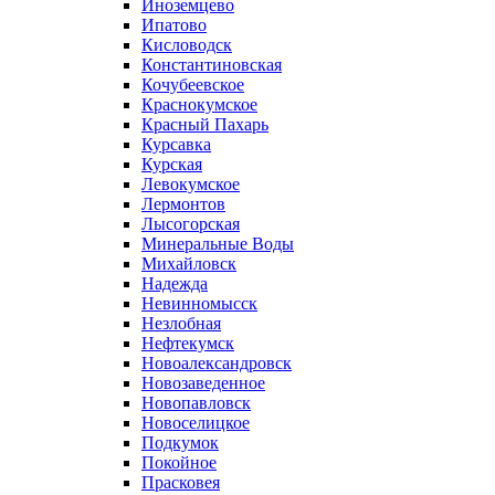
Иноземцево
Ипатово
Кисловодск
Константиновская
Кочубеевское
Краснокумское
Красный Пахарь
Курсавка
Курская
Левокумское
Лермонтов
Лысогорская
Минеральные Воды
Михайловск
Надежда
Невинномысск
Незлобная
Нефтекумск
Новоалександровск
Новозаведенное
Новопавловск
Новоселицкое
Подкумок
Покойное
Прасковея