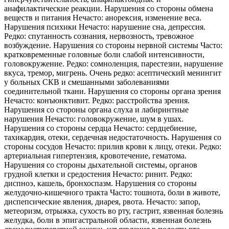
анафилактические реакции. Нарушения со стороны обмена
веществ и питания Нечасто: анорексия, изменение веса.
Нарушения психики Нечасто: нарушение сна, депрессия.
Редко: спутанность сознания, нервозность, тревожное
возбуждение. Нарушения со стороны нервной системы Часто:
кратковременные головные боли слабой интенсивности,
головокружение. Редко: сомноленция, парестезии, нарушение
вкуса, тремор, мигрень. Очень редко: асептический менингит
у больных СКВ и смешанными заболеваниями
соединительной ткани. Нарушения со стороны органа зрения
Нечасто: конъюнктивит. Редко: расстройства зрения.
Нарушения со стороны органа слуха и лабиринтные
нарушения Нечасто: головокружение, шум в ушах.
Нарушения со стороны сердца Нечасто: сердцебиение,
тахикардия, отеки, сердечная недостаточность. Нарушения со
стороны сосудов Нечасто: прилив крови к лицу, отеки. Редко:
артериальная гипертензия, кровотечение, гематома.
Нарушения со стороны дыхательной системы, органов
грудной клетки и средостения Нечасто: ринит. Редко:
диспноэ, кашель, бронхоспазм. Нарушения со стороны
желудочно-кишечного тракта Часто: тошнота, боли в животе,
диспепсические явления, диарея, рвота. Нечасто: запор,
метеоризм, отрыжка, сухость во рту, гастрит, язвенная болезнь
желудка, боли в эпигастральной области, язвенная болезнь