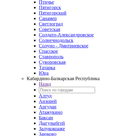
Птичье
Пятигорск
Пятигорский
Санамер
Светлоград
Советская
Солдато-Александровское
Солнечнодольск
Солуно - Дмитриевское
Спасское
Ставрополь
Суворовская
Татарка
Юца
Кабардино‑Балкарская Республика
Назад
Алтуд
Анзорей
Аргудан
Атажукино
Баксан
Дыгулыбгей
Залукокоаже
Заюково