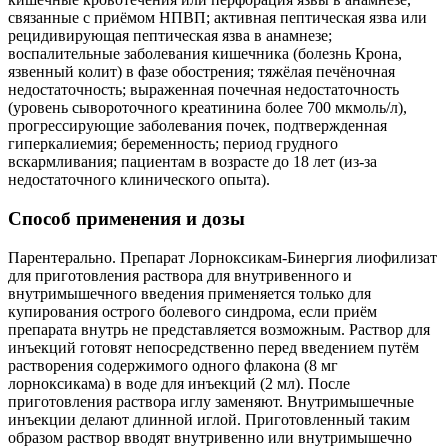
связанные с приёмом НПВП; активная пептическая язва или
рецидивирующая пептическая язва в анамнезе;
воспалительные заболевания кишечника (болезнь Крона,
язвенный колит) в фазе обострения; тяжёлая печёночная
недостаточность; выраженная почечная недостаточность
(уровень сывороточного креатинина более 700 мкмоль/л),
прогрессирующие заболевания почек, подтвержденная
гиперкалиемия; беременность; период грудного
вскармливания; пациентам в возрасте до 18 лет (из-за
недостаточного клинического опыта).
Способ применения и дозы
Парентерально. Препарат Лорноксикам-Бинергия лиофилизат
для приготовления раствора для внутривенного и
внутримышечного введения применяется только для
купирования острого болевого синдрома, если приём
препарата внутрь не представляется возможным. Раствор для
инъекций готовят непосредственно перед введением путём
растворения содержимого одного флакона (8 мг
лорноксикама) в воде для инъекций (2 мл). После
приготовления раствора иглу заменяют. Внутримышечные
инъекции делают длинной иглой. Приготовленный таким
образом раствор вводят внутривенно или внутримышечно