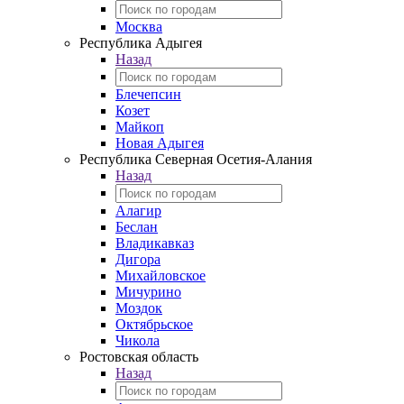
Москва
Республика Адыгея
Назад
Блечепсин
Козет
Майкоп
Новая Адыгея
Республика Северная Осетия-Алания
Назад
Алагир
Беслан
Владикавказ
Дигора
Михайловское
Мичурино
Моздок
Октябрьское
Чикола
Ростовская область
Назад