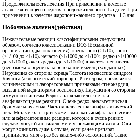
Продолжительность лечения При применении в качестве
анальгезирующего средства продолжительность 1-5 дней. При
применении в качестве жаропонижающего средства - 1-3 дня.
Побочные явления(действия)
Нежелательные реакции классифицированы следующим
образом, согласно классифика­ции ВОЗ (Всемирной
организации здравоохранения): очень часто (≥1/10), часто
(≥1/100 до <1/10), нечасто (≥1/1000 до <1/100), редко (≥1/10000
до <1/1000), очень редко (до <1/10000) и частота неизвестна
(невозможно оценить на основании имеющихся данных).
Нарушения со стороны сердца Частота неизвестна: синдром
Коуниса (аллергический коронарный синдром, проявляет­ся
клиническими и лабораторными признаками стенокардии,
вызванной медиаторами воспаления). Нарушения со стороны
иммунной системы Редко: анафилактические или
анафилактоидные реакции. Очень редко: анальгетическая
бронхиальная астма. Частота неизвестна: анафилактический
шок. Метамизол натрия может вызывать анафилактические
или анафилактоидные реакции, ко­торые в очень редких
случаях могут быть тяжелыми и угрожающими жизни. Они
могут возникать даже в случае, если ранее препарат
принимался много раз без каких-либо осложнений. Такие