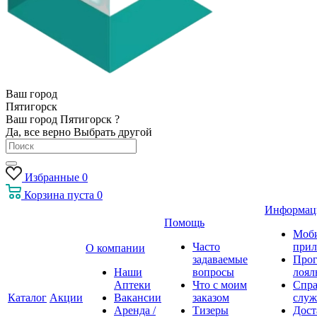
Ваш город
Пятигорск
Ваш город Пятигорск ?
Да, все верно
Выбрать другой
Избранные
0
Корзина
пуста
0
Информац
Помощь
Моб
Часто
прил
О компании
задаваемые
Про
Наши
вопросы
лоял
Аптеки
Что с моим
Спра
Каталог
Акции
Вакансии
заказом
служ
Аренда /
Тизеры
Дост