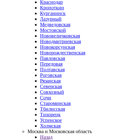
Краснодар
Кропоткин
Курганинск
Лазурный
Медведовская
Мостовской
Нововеличковская
Новодмитриевская
Новокорсунская
Новорождественская
Павловская
Передовая
Полтавская
Роговская
Рязанская
Северская
Совхозный
Сочи
Староминская
Тбилисская
Тихорецк
Успенское
Холмская
Москва и Московская область
Назад