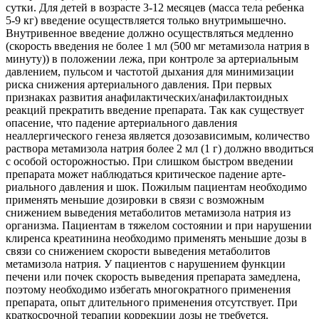
сутки. Для детей в возрасте 3-12 месяцев (масса тела ребенка
5-9 кг) введение осуществляется только внутримышечно.
Внутривенное введение должно осуществляться медленно
(скорость введения не более 1 мл (500 мг метамизола натрия в
минуту)) в положении лежа, при контроле за артериаль­ным
давлением, пульсом и частотой дыхания для минимизации
риска снижения артери­ального давления. При первых
признаках развития анафилактических/анафилактоидных
реакций прекратить введение препарата. Так как существует
опасение, что падение артериального давления
неаллергического генеза является дозозависимым, количество
раствора метамизола натрия более 2 мл (1 г) должно вводиться
с особой осторожностью. При слишком быстром введении
препарата может наблюдаться критическое падение арте­
риального давления и шок. Пожилым пациентам необходимо
применять меньшие дозировки в связи с возможным
снижением выведения метаболитов метамизола натрия из
организма. Пациентам в тяжелом состоянии и при нарушении
клиренса креатинина необходимо при­менять меньшие дозы в
связи со снижением скорости выведения метаболитов
метамизола натрия. У пациентов с нарушением функции
печени или почек скорость выведения препарата за­медлена,
поэтому необходимо избегать многократного применения
препарата, опыт дли­тельного применения отсутствует. При
краткосрочной терапии коррекции дозы не требуется.