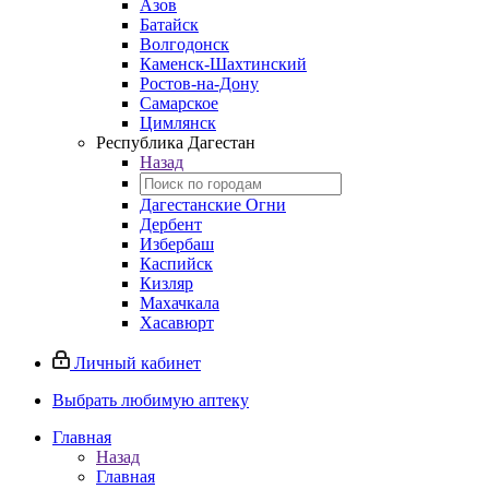
Азов
Батайск
Волгодонск
Каменск-Шахтинский
Ростов-на-Дону
Самарское
Цимлянск
Республика Дагестан
Назад
Дагестанские Огни
Дербент
Избербаш
Каспийск
Кизляр
Махачкала
Хасавюрт
Личный кабинет
Выбрать любимую аптеку
Главная
Назад
Главная