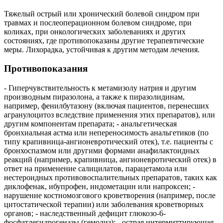
Тяжелый острый или хронический болевой синдром при
травмах и послеоперационном болевом синдроме, при
коликах, при онкологических заболеваниях и других
состояниях, где противопоказаны другие терапевтические
меры. Лихорадка, устойчивая к другим методам лечения.
Противопоказания
- Гиперчувствительность к метамизолу натрия и другим
производным пиразолона, а также к пиразолидинам,
например, фенилбутазону (включая пациентов, перенесших
агранулоцитоз вследствие применения этих препаратов), или
другим компонентам препарата; - анальгетическая
бронхиальная астма или непереносимость анальгетиков (по
типу крапивница-ангионевротический отек), т.е. пациенты с
бронхоспазмом или другими формами анафилактоидных
реакций (например, крапивница, ангионевротический отек) в
ответ на применение салицилатов, парацетамола или
нестероидных противовоспалительных препаратов, таких как
диклофенак, ибупрофен, индометацин или напроксен; -
нарушение костномозгового кроветворения (например, после
цитостатической терапии) или заболевания кроветворных
органов; - наследственный дефицит глюкозо-6-
фосфатдегидрогеназы (гемолиз); - острая интермиттирующая