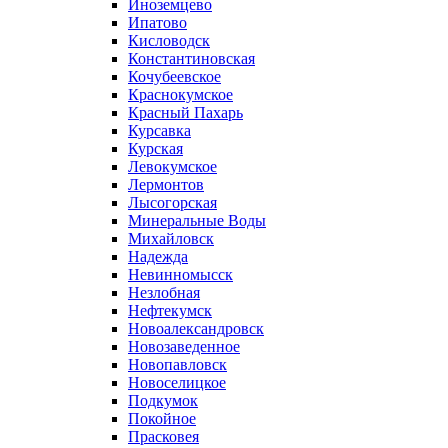
Иноземцево
Ипатово
Кисловодск
Константиновская
Кочубеевское
Краснокумское
Красный Пахарь
Курсавка
Курская
Левокумское
Лермонтов
Лысогорская
Минеральные Воды
Михайловск
Надежда
Невинномысск
Незлобная
Нефтекумск
Новоалександровск
Новозаведенное
Новопавловск
Новоселицкое
Подкумок
Покойное
Прасковея