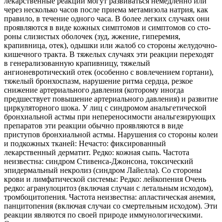
лекарственные реакции могут развиваться немедленно или
через несколько часов после приема метамизола натрия, как
правило, в течение одного часа. В более легких случаях они
проявляются в виде кожных симптомов и симптомов со сто­
роны слизистых оболочек (зуд, жжение, гиперемия,
крапивница, отек), одышки или жалоб со стороны желудочно-
кишечного тракта. В тяжелых случаях эти реакции переходят
в ге­нерализованную крапивницу, тяжелый
ангионевротический отек (особенно с вовлечением гортани),
тяжелый бронхоспазм, нарушение ритма сердца, резкое
снижение артериального давления (которому иногда
предшествует повышение артериального давления) и развитие
циркуляторного шока. У лиц с синдромом анальгетической
бронхиальной астмы при непереносимости анальгезирующих
препаратов эти реакции обычно проявляются в виде
приступов бронхиальной астмы. Нарушения со стороны колеи
и подкожных тканей: Нечасто: фиксированный
лекарственный дерматит. Редко: кожная сыпь. Частота
неизвестна: синдром Стивенса-Джонсона, токсический
эпидермальный некролиз (синдром Лайелла). Со стороны
крови и лимфатической системы: Редко: лейкопения Очень
редко: агранулоцитоз (включая случаи с летальным исходом),
тромбоцитопения. Частота неизвестна: апластическая анемия,
панцитопения (включая случаи со смертель­ным исходом). Эти
реакции являются по своей природе иммунологическими.