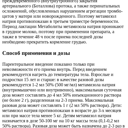
преждевременного (внутриутробного) закрытия
артериального (Боталлова) про­тока, а также перинатальных
осложнений, обусловленных нарушением агрегации тромбо­
цитов у матери или новорожденного. Поэтому метамизол
натрия противопоказан в треть­ем триместре беременности.
Период лактации Метаболиты метамизола натрия проникают
в грудное молоко, поэтому при применении препарата, а
также в течение 48 ч после приема последней дозы
необходимо прекратить кормление грудью.
Способ применения и дозы
Парентеральное введение показано только при
невозможности его приема внутрь. Перед введением
рекомендуется нагреть до температуры тела. Взрослые и
подростки 15 лет и старше: в качестве разовой дозы
рекомендуется 1-2 мл 50% (500 мг/мл) метамизола натрия
(внутримышечно или внутривенно), максимальная суточная
доза может составлять до 4 мл 50% инъекционного раствора
(не более 2 г), раз­деленная на 2-3 приема. Максимальная
разовая доза может составлять 1 г (2 мл 50% рас­твора). Дети:
метамизол натрия противопоказан в возрасте до 3-х месяцев
или при массе тела менее 5 кг. Детям метамизол натрия
назначается в дозе 50-100 мг на 10 кг массы тела (0,1-0,2 мл
50% раствора). Разовая доза может быть назначена до 2-3 раз в