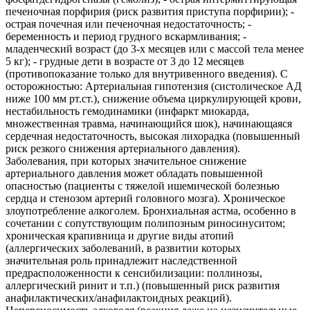
печеночная порфирия (риск развития приступа порфирии); -
острая почечная или печеночная недостаточность; -
беременность и период грудного вскармливания; -
младенческий возраст (до 3-х месяцев или с массой тела менее
5 кг); - грудные дети в возрасте от 3 до 12 месяцев
(противопоказание только для внутривенного введения). С
осторожностью: Артериальная гипотензия (систолическое АД
ниже 100 мм рт.ст.), снижение объема циркулирующей крови,
нестабильность гемодинамики (инфаркт миокарда,
множественная травма, начинающийся шок), начинающаяся
сердечная недостаточность, высокая лихорадка (повышенный
риск резкого снижения артериального давления).
Заболевания, при которых значительное снижение
артериального давления может обладать повышенной
опасностью (пациенты с тяжелой ишемической болезнью
сердца и стенозом артерий головного мозга). Хроническое
злоупотребление алкоголем. Бронхиальная астма, особенно в
сочетании с сопутствующим полипозным риносинуситом;
хроническая крапивница и другие виды атопий
(аллергических заболеваний, в развитии которых
значительная роль принадлежит наследственной
предрасположенности к сенсибилизации: поллинозы,
аллергический ринит и т.п.) (повышенный риск развития
анафилактических/анафилактоидных реакций).