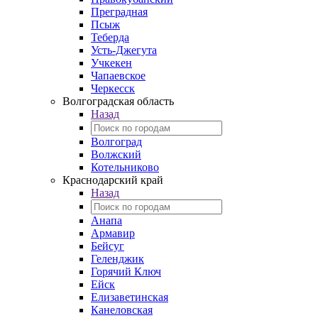
Преградная
Псыж
Теберда
Усть-Джегута
Учкекен
Чапаевское
Черкесск
Волгоградская область
Назад
Волгоград
Волжский
Котельниково
Краснодарский край
Назад
Анапа
Армавир
Бейсуг
Геленджик
Горячий Ключ
Ейск
Елизаветинская
Канеловская