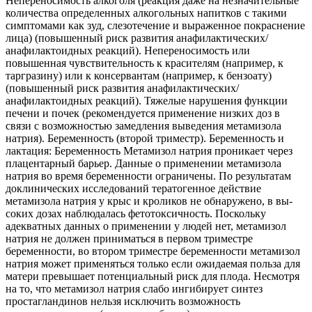
Непереносимость алкоголя (реакция даже на незначительные
количества определенных алкогольных напитков с такими
симптомами как зуд, слезотечение и выраженное покраснение
лица) (повышенный риск развития анафилактических/
анафилактоидных реакций). Непереносимость или
повышенная чувствительность к красителям (например, к
таргразину) или к консервантам (например, к бензоату)
(повышенный риск развития анафилактических/
анафилактоидных реакций). Тяжелые нарушения функции
печени и почек (рекомендуется применение низких доз в
связи с возможностью замедления выведения метамизола
натрия). Беременность (второй триместр). Беременность и
лактация: Беременность Метамизол натрия проникает через
плацентарный барьер. Данные о применении метами­зола
натрия во время беременности ограничены. По результатам
доклинических исследо­ваний тератогенное действие
метамизола натрия у крыс и кроликов не обнаружено, в вы­
соких дозах наблюдалась фетотоксичность. Поскольку
адекватных данных о применении у людей нет, метамизол
натрия не должен приниматься в первом триместре
беременности, во втором триместре беременности метамизол
натрия может применяться только если ожидаемая польза для
матери превышает потенциальный риск для плода. Несмотря
на то, что метамизол натрия слабо ингибирует синтез
простагландинов нельзя исключить воз­можность