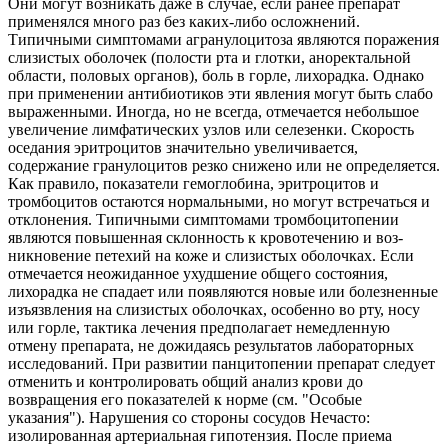
Они могут возникать даже в случае, если ранее препарат
применялся много раз без каких-либо осложнений.
Типичными симптомами агранулоцитоза являются поражения
слизистых оболочек (поло­сти рта и глотки, аноректальной
области, половых органов), боль в горле, лихорадка. Од­нако
при применении антибиотиков эти явления могут быть слабо
выраженными. Иногда, но не всегда, отмечается небольшое
увеличение лимфатических узлов или селезенки. Скорость
оседания эритроцитов значительно увеличивается,
содержание гранулоцитов резко снижено или не определяется.
Как правило, показатели гемоглобина, эритроцитов и
тромбоцитов остаются нормальными, но могут встречаться и
отклонения. Типичными симптомами тромбоцитопении
являются повышенная склонность к кровотечению и воз­
никновение петехий на коже и слизистых оболочках. Если
отмечается неожиданное ухудшение общего состояния,
лихорадка не спадает или появляются новые или болезненные
изъязвления на слизистых оболочках, особенно во рту, носу
или горле, тактика лечения предполагает немедленную
отмену препарата, не дожидаясь результатов лабораторных
исследований. При развитии панцитопении препарат следует
отменить и контролировать общий анализ крови до
возвращения его показателей к норме (см. "Особые
указания"). Нарушения со стороны сосудов Нечасто:
изолированная артериальная гипотензия. После приема