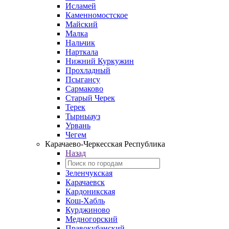
Исламей
Каменномостское
Майский
Малка
Нальчик
Нарткала
Нижний Куркужин
Прохладный
Псыгансу
Сармаково
Старый Черек
Терек
Тырныауз
Урвань
Чегем
Карачаево-Черкесская Республика
Назад
Зеленчукская
Карачаевск
Кардоникская
Кош-Хабль
Курджиново
Медногорский
Правокубанский