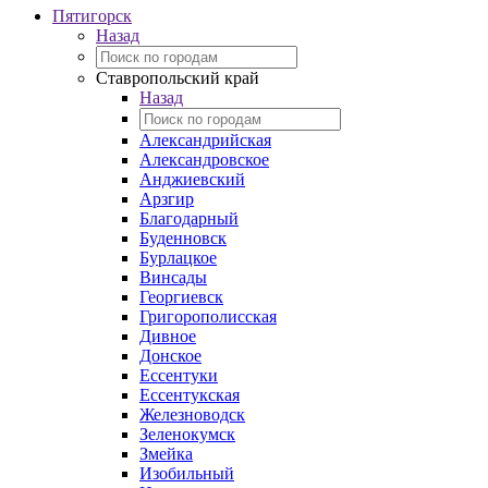
Пятигорск
Назад
Ставропольский край
Назад
Александрийская
Александровское
Анджиевский
Арзгир
Благодарный
Буденновск
Бурлацкое
Винсады
Георгиевск
Григорополисская
Дивное
Донское
Ессентуки
Ессентукская
Железноводск
Зеленокумск
Змейка
Изобильный