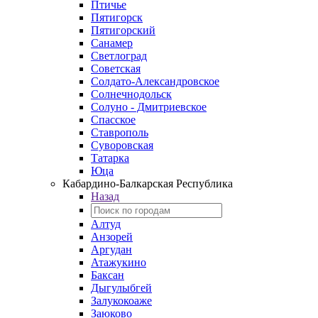
Птичье
Пятигорск
Пятигорский
Санамер
Светлоград
Советская
Солдато-Александровское
Солнечнодольск
Солуно - Дмитриевское
Спасское
Ставрополь
Суворовская
Татарка
Юца
Кабардино‑Балкарская Республика
Назад
Алтуд
Анзорей
Аргудан
Атажукино
Баксан
Дыгулыбгей
Залукокоаже
Заюково