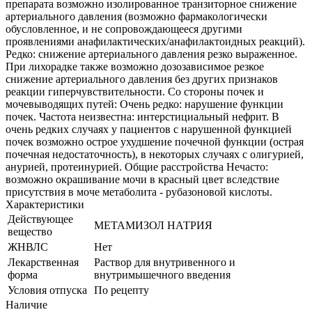
препарата возможно изолированное транзиторное снижение
артериального давления (возможно фармакологически
обусловленное, и не сопровождающееся другими
проявлениями анафилактических/анафилактоидных реакций).
Редко: снижение артериального давления резко выраженное.
При лихорадке также возможно дозозависимое резкое
снижение артериального давления без других признаков
реакции гиперчувствительности. Со стороны почек и
мочевыводящих путей: Очень редко: нарушение функции
почек. Частота неизвестна: интерстициальный нефрит. В
очень редких случаях у пациентов с нарушенной функцией
почек возможно острое ухудшение почечной функции (острая
почечная недостаточность), в некоторых случаях с олигурией,
анурией, протеинурией. Общие расстройства Нечасто:
возможно окрашивание мочи в красный цвет вследствие
присутствия в моче метаболита - рубазоновой кислоты.
Характеристики
Действующее
МЕТАМИЗОЛ НАТРИЯ
вещество
ЖНВЛС
Нет
Лекарственная
Раствор для внутривенного и
форма
внутримышечного введения
Условия отпуска
По рецепту
Наличие